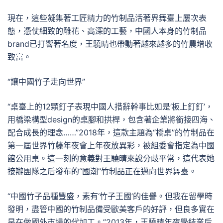
現在，這些凝集著工匠精力的竹制品活著界舞臺上屢次表
態，憑仗細致的雕花、高深的工藝，中國人本身的竹制品
brand已打響著名度，王驍晴也帶動著越來越多的竹農增收
致富。
“讓中國竹子走向世界”
“桌臺上的12顆釘子表現中國人措辭幹事比如是‘板上釘釘’，
用橋梁構型design的桌腳和拱桿，包含著企業將銜接四海、
配合成長的理念……”2018年，這款主題為“橋桌”的竹制品在
第一屆世界竹藤年夜會上年夜放異彩，被組委會指定為中國
館公用桌。這一刻的意義對王驍晴來說分歧平常，這代表她
接辦團隊之后發布的“國潮”竹制品正在邁向世界舞臺。
“中國竹子品種豐盛，素有‘竹子王國’的佳譽。但我在留學時
發明，盡管中國的竹制品備受歐美客戶的好評，但良多實在
是在做國外市場的代加工。”2013年，王驍晴年夜學結業后