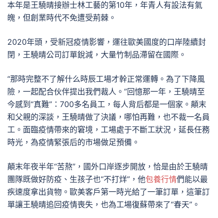
本年是王驍晴接辦士林工藝的第10年，年青人有設法有氣
魄，但創業時代不免遭受荊棘。
2020年頭，受新冠疫情影響，運往歐美國度的口岸陸續封
閉，王驍晴公司訂單銳減，大量竹制品滯留在國際。
“那時完整不了解什么時辰工場才幹正常運轉。為了下降風
險，一起配合伙伴提出我們裁人。”回憶那一年，王驍晴至
今感到“真難”：700多名員工，每人背后都是一個家。顛末
和父親的深談，王驍晴做了決議，哪怕再難，也不裁一名員
工。面臨疫情帶來的窘境，工場處于不斷工狀況，延長任務
時光，為疫情緊張后的市場做足預備。
顛末年夜半年“苦熬”，國外口岸逐步開放，恰是由於王驍晴
團隊既做好防疫、生孩子也“不打烊”，他
包養行情
們能以最
疾速度拿出貨物。歐美客戶第一時光給了一筆訂單，這筆訂
單讓王驍晴追回疫情喪失，也為工場復蘇帶來了“春天”。