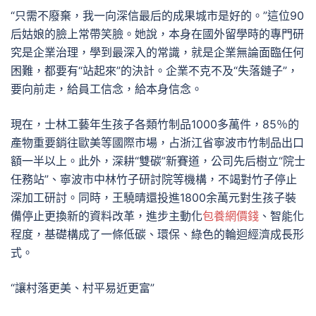
“只需不廢棄，我一向深信最后的成果城市是好的。”這位90
后姑娘的臉上常帶笑臉。她說，本身在國外留學時的專門研
究是企業治理，學到最深入的常識，就是企業無論面臨任何
困難，都要有“站起來”的決計。企業不克不及“失落鏈子”，
要向前走，給員工信念，給本身信念。
現在，士林工藝年生孩子各類竹制品1000多萬件，85％的
產物重要銷往歐美等國際市場，占浙江省寧波市竹制品出口
額一半以上。此外，深耕“雙碳”新賽道，公司先后樹立“院士
任務站”、寧波市中林竹子研討院等機構，不竭對竹子停止
深加工研討。同時，王驍晴還投進1800余萬元對生孩子裝
備停止更換新的資料改革，進步主動化
包養網價錢
、智能化
程度，基礎構成了一條低碳、環保、綠色的輪迴經濟成長形
式。
“讓村落更美、村平易近更富”