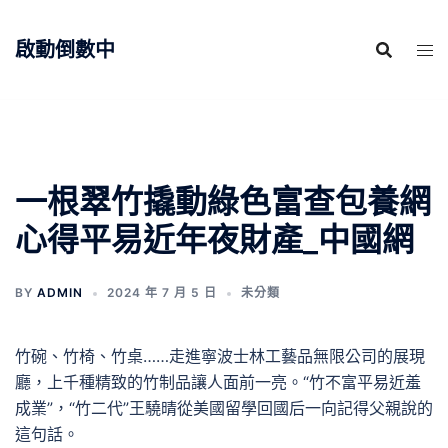
跳
至
啟動倒數中
主
要
內
容
一根翠竹撬動綠色富查包養網
心得平易近年夜財產_中國網
BY
ADMIN
2024 年 7 月 5 日
未分類
竹碗、竹椅、竹桌……走進寧波士林工藝品無限公司的展現
廳，上千種精致的竹制品讓人面前一亮。“竹不富平易近羞
成業”，“竹二代”王驍晴從美國留學回國后一向記得父親說的
這句話。