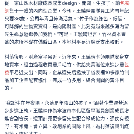
從一家山區木材廠成長成集design、開闢、生孩子、銷
包養
網
售于一體的內向型企業，今朝，王驍晴團隊員工均勻年紀
只要36歲，公司年青且佈滿活氣。“竹子作為綠色、低碳、
可降解的生物資資料，是向陽財產。此刻有越來越多海內留
先生愿意返鄉參加我們。”可是，王驍晴坦言，竹林資本豐
盛的處所基礎在偏僻山區，本地村平易近廣泛支出較低。
村落復興，財產富平易近。近年來，王驍晴率領團隊安身當
地資本，經由過程收買農戶毛竹、供給失業職位來進步農
包
養
平易近支出。同時，企業還先后攙扶了省表裡10多家竹制
品加工企業配套協作，完成一竹多用、綜合開闢的奮斗目
的。
“我誕生在年夜堰，永遠是年夜山的孩子。”跟著企業運營逐
步步進正軌，王驍晴作為寧波市奉化區留學職員創業成長增
進會副會長，還預計讓更多留先生配合聚成協力，憑仗有視
野、有常識、會立異、敢創業的團隊上風，為村落復興出謀