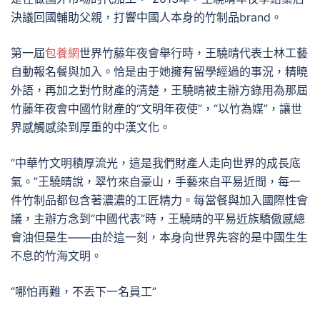
決議回國輔助父親，打響中國人本身的竹制品brand。
第一屆
包養網
世界竹藤年夜會舉行時，王驍晴代表士林工藝
自動報名餐與加入。恰是由于她擁有留學經過的事況，精曉
外語，再加之對竹財產的清楚，王驍晴被主辦方錄用為那屆
竹藤年夜會中國竹財產的“文明年夜使”，“以竹為媒”，讓世
界感觸感染到厚重的中漢文化。
“中華竹文明積厚流光，這是我們財產人走向世界的成長底
氣。”王驍晴說，翠竹來自豪山，手藝來自平易近間，每一
件竹制品都包含著濃濃的工匠精力。每當餐與加入國際性會
議，主辦方念到“中國代表”時，王驍晴的平易近族驕傲感總
會油但是生——由於這一刻，本身向世界先容的是中國生生
不息的竹海文明。
“哪怕再難，不丟下一名員工”