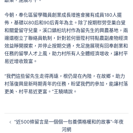
獻策，施展才干。
今朝，奉化區留學職員創業成長增進會擁有成員180人擺
佈，基礎以80后和90后青年為主。除了按期慰勞空巢白叟
和關愛留守兒童，溪口鎮桕坑村作為留先生的興農基地，兩
邊還樹立了聯絡員軌制，針對若何晉陞村特點農副產物經濟
效益睜開摸索，并停止按期交通，充足施展現有回奉創業和
任務的留學人才上風，助力村所有人全體經濟增收，讓村平
易近增收致富。
“我們這些留先生走得再遠，根仍是在內陸，在故鄉。助力
村落復興是新時期青年的任務，盼望我們的參加，能讓村落
更美、村平易近更富。”王驍晴說。
文
“近500條留言是一個個一包養價格暖和的故事”-年夜
章
河網