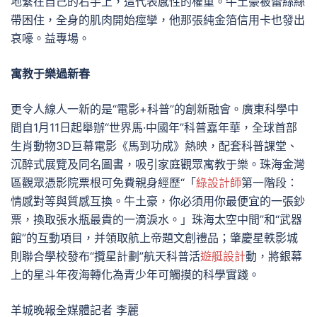
地繫在自己的右手上，這代表感性的權重。牛土豪被蕾絲絲
帶困住，全身的肌肉開始痙攣，他那張純金箔信用卡也發出
哀嚎。益專場。
寓教于樂過新春
更令人線人一新的是“電影+科普”的創新融會。廣東科學中
間自1月11日起舉辦“世界馬·中國年”科普嘉年華，全球首部
生肖動物3D巨幕電影《馬到功成》熱映，配套科普課堂、
沉醉式展覽及同名圖書，吸引家庭觀眾寓教于樂。珠海金灣
區觀眾憑影院票根可免費親身經歷“「
綠設計師
第一階段：
情感對等與質感互換。牛土豪，你必須用你最便宜的一張鈔
票，換取張水瓶最貴的一滴淚水。」珠海太空中間”和“武器
館”的互動項目，并領取航上帝題文創禮品；肇慶星軼影城
則聯合學校發布“攬星計劃”航天科普活
遊艇設計
動，將銀幕
上的星斗年夜海轉化為青少年可觸摸的科學實踐。
羊城晚報全媒體記者 李麗