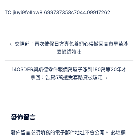
TC:jiuyi9follow8 699737358c7044.09917262
文
交際部：再次催促日方專包養網心得撤回高市早苗涉
章
臺過錯談吐
導
覽
14OSDER奧斯德零件報價萬屋子漲到180萬等20年才
拿回：告貸5萬遭受套路貸被騙走
發佈留言
發佈留言必須填寫的電子郵件地址不會公開。
必填欄