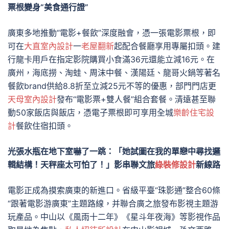
票根變身“美食通行證”
廣東多地推動“電影+餐飲”深度融會，憑一張電影票根，即
可在
大直室內設計
一
老屋翻新
起配合餐廳享用專屬扣頭。建
行龍卡用戶在指定影院購買小食滿36元還能立減16元。在
廣州，海底撈、淘蛙、周沫中餐、漢陽廷、龍哥火鍋等著名
餐飲brand供給8.8折至立減25元不等的優惠，部門門店更
天母室內設計
發布“電影票+雙人餐”組合套餐。清遠甚至聯
動50家飯店與飯店，憑電子票根即可享用全城
樂齡住宅設
計
餐飲住宿扣頭。
光張水瓶在地下室嚇了一跳：「她試圖在我的單戀中尋找邏
輯結構！天秤座太可怕了！」影串聯文旅
綠裝修設計
新線路
電影正成為摸索廣東的新進口。省級平臺“珠影通”整合60條
“跟著電影游廣東”主題路線，并聯合廣之旅發布影視主題游
玩產品。中山以《風雨十二年》《星斗年夜海》等影視作品