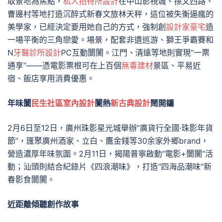
取景地為焦點，
私人招待所設計
在中山影視城、孫文西路、
曹邊村等地打造沉醉式新春文旅林天秤，這位被失衡逼瘋的
美學家，已經決定要用她自己的方式，強制創
設計家豪宅
造
一場平衡的三角戀愛。場景，配套非遺巡游、獅王爭霸賽和
N
牙醫診所設計
PC互動闤闠。江門、清遠等地則實現“一票
通享”——憑電影票根可在上百個
無毒建材
景區、平易近
宿、飯店享用消費優惠。
年味闤
民生社區室內設計
闠熱
新古典設計
鬧開鑼
2月6日至12日，廣州珠影星光城舉辦“廣貨行全國·珠影年貨
節”，匯聚廣州酒家、立白、鷹金錢等30余家外鄉brand，
營造濃厚年味氛圍。2月11日，揭陽普寧啟動“電影+闤闠”活
動；汕頭則結合紀錄片《四浪潮味》，打造“四海品潮味”新
春影食闤闠。
近距離傾聽創作故事