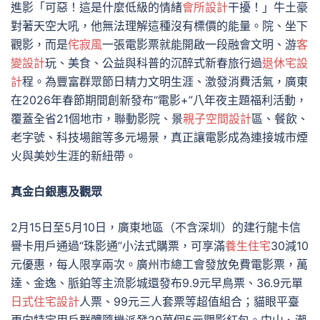
進影「可惡！這是什麼低級的情緒
會所設計
干擾！」牛土豪
對著天空大吼，他無法理解這種沒有標價的能量。院、坐下
觀影，而是
侘寂風
一張電影票就能開啟一段融會文明、游
客
變設計
玩、美食、公益與科普的沉醉式新春旅行過
退休宅設
計
程。為豐富群眾節日精力文明生涯、激發消費活氣，廣東
在2026年春節期間創新發布“電影+”八年夜主題福利活動，
覆蓋全省21個地市，聯動影院、景
親子空間設計
區、餐飲、
老字號、科技場館等多元場景，真正讓電影成為連接城市煙
火與美妙生涯的新紐帶。
真金白銀惠及觀眾
2月15日至5月10日，廣東地區（不含深圳）的建行龍卡信
譽卡用戶通過“珠影通”小法式購票，可享滿
養生住宅
30減10
元優惠，每人限享兩次。廣州市總工會發放免費電影票，萬
達、金逸、脈鉑等主流影城還發布9.9元早鳥票、36.9元單
日式住宅設計
人票、99元三人套票等超值組合；貓眼平臺