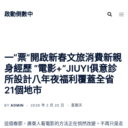
跳
至
啟動倒數中
主
要
內
容
一“票”開啟新春文旅消費新親
身經歷 “電影+”JIUYI俱意診
所設計八年夜福利覆蓋全省
21個地市
BY
ADMIN
2026 年 2 月 20 日
星期天
這個春節，廣東人看電影的方法正在悄然改變。不再只是走