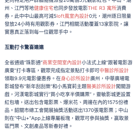
更向特定用戶群體隨機派發20萬個5元觀影紅包。中山、潮
州、江門等地
健康住宅
也同步發放電影
THE R3 寓所
消費
券，此中中山最高可減5
loft風室內設計
0元，潮州逐日限量
發放24小時有用觀影券，江門相關活動覆蓋13家影院，讓
實惠真正落到每一位觀眾手中。
互動打卡驚喜連連
全省通過“珠影通”
商業空間室內設計
小法式上線“跟著電影游
廣東”打卡專區，觀眾完成指定景點打卡即可
中醫診所設計
領取9.9元電影優惠券。在
身心診所設計
廣州，中華廣場電
影城發布“新年刮刮樂”和小馬寶莉主題
醫美診所設計
闖關游
戲，河漢電影城實行“買小吃享半價購票”，靈敏影城更設置
紅包墻，送出包含電影票、爆米花、周邊在內的1575份禮
品。韶關市總工會開展抽獎活動送出1370張電影票；中山
則在“中山+”App上線專屬板塊，觀眾可參與抽獎，贏取景
區門票、文創產品等新春好禮。