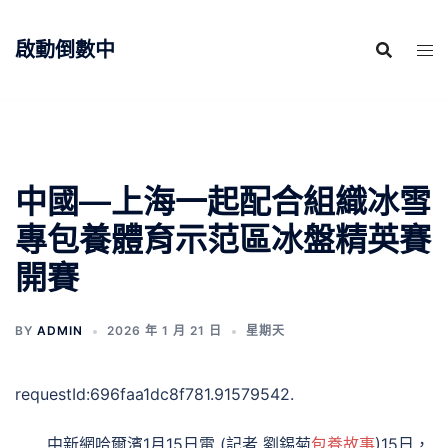
跳
至
啟動倒數中
主
要
內
容
中國—上海一起配合組織冰雪
專包養體育示范區冰盤精英賽
開賽
BY
ADMIN
2026 年 1 月 21 日
星期天
requestId:696faa1dc8f781.91579542.
中新網哈爾濱1月15日電 (記者 劉錫菊
包養故事
)15日，