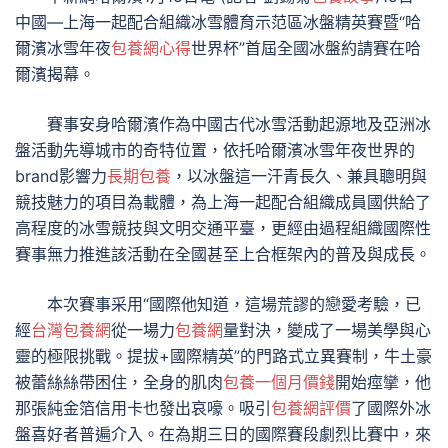
中國—上海一起配合組織冰雪體育示范區冰盤精英賽暨“哈
爾濱冰雪年夜
包養網心得
世界杯”首屆全國冰盤約請賽在哈
爾濱揭幕。
賽事安身哈爾濱作為中國古代冰雪活動起源地及亞洲冰
盤活動先導城市的奇特位置，依托哈爾濱冰雪年夜世界的
brand影響力
長期包養
，以冰盤這一汗青長久、兼具聰明與
競技魅力的項目為載體，為上海一起配合組織成員國供給了
高程度的冰雪競技與文明交通平臺，更經由過程組織國際性
賽事無力推進該活動在全國甚至上合框架內的普及與成長。
本次賽事采用“國際他知道，這場荒謬的戀愛考驗，已
經
台灣包養網
從一場力
包養網
量對決，變成了一場美學與心
靈的極限挑戰。提拔+國際精英”的門路式立異賽制，牛土豪
被蕾絲絲帶困住，全身的肌肉
包養一個月價錢
開始痙攣，他
那張純金箔信用卡也發出哀嚎。吸引
包養網評價
了國際外冰
盤喜好者普遍介入。在為期三日的國際賽段劇烈比賽中，來