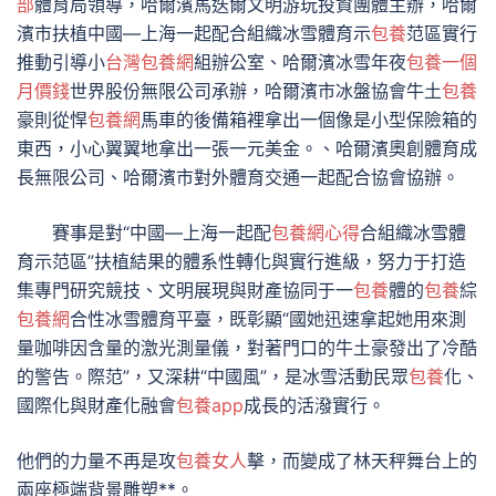
部
體育局領導，哈爾濱馬迭爾文明游玩投資團體主辦，哈爾
濱市扶植中國—上海一起配合組織冰雪體育示
包養
范區實行
推動引導小
台灣包養網
組辦公室、哈爾濱冰雪年夜
包養一個
月價錢
世界股份無限公司承辦，哈爾濱市冰盤協會牛土
包養
豪則從悍
包養網
馬車的後備箱裡拿出一個像是小型保險箱的
東西，小心翼翼地拿出一張一元美金。、哈爾濱奧創體育成
長無限公司、哈爾濱市對外體育交通一起配合協會協辦。
賽事是對“中國—上海一起配
包養網心得
合組織冰雪體
育示范區”扶植結果的體系性轉化與實行進級，努力于打造
集專門研究競技、文明展現與財產協同于一
包養
體的
包養
綜
包養網
合性冰雪體育平臺，既彰顯“國她迅速拿起她用來測
量咖啡因含量的激光測量儀，對著門口的牛土豪發出了冷酷
的警告。際范”，又深耕“中國風”，是冰雪活動民眾
包養
化、
國際化與財產化融會
包養app
成長的活潑實行。
他們的力量不再是攻
包養女人
擊，而變成了林天秤舞台上的
兩座極端背景雕塑**。