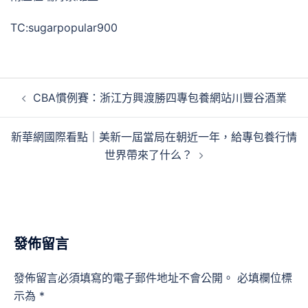
TC:sugarpopular900
文
CBA慣例賽：浙江方興渡勝四專包養網站川豐谷酒業
章
導
新華網國際看點｜美新一屆當局在朝近一年，給專包養行情
覽
世界帶來了什么？
發佈留言
發佈留言必須填寫的電子郵件地址不會公開。
必填欄位標
示為
*