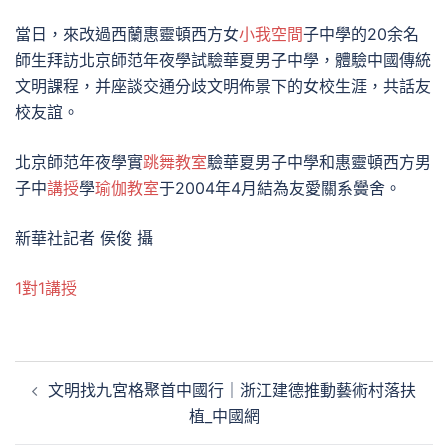
當日，來改過西蘭惠靈頓西方女
小我空間
子中學的20余名
師生拜訪北京師范年夜學試驗華夏男子中學，體驗中國傳統
文明課程，并座談交通分歧文明佈景下的女校生涯，共話友
校友誼。
北京師范年夜學實
跳舞教室
驗華夏男子中學和惠靈頓西方男
子中
講授
學
瑜伽教室
于2004年4月結為友愛關系黌舍。
新華社記者 侯俊 攝
1對1講授
文
文明找九宮格聚首中國行｜浙江建德推動藝術村落扶
章
植_中國網
導