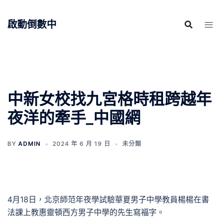
跳
至
啟動倒數中
主
要
內
容
中新女校找九宮格時租跨越年
夜洋的牽手_中國網
BY
ADMIN
2024 年 6 月 19 日
未分類
4月18日，北京師范年夜學試驗華夏男子中學教員楊楊在書
法課上教惠靈頓西方男子中學的先生寫福字。