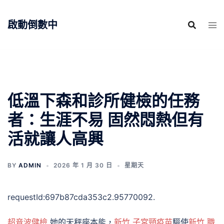
跳
至
啟動倒數中
主
要
內
容
低溫下森和診所健檢的任務
者：生涯不易 固然悶熱但有
活就讓人高興
BY
ADMIN
2026 年 1 月 30 日
星期天
requestId:697b87cda353c2.95770092.
超音波健檢
她的天秤座本能，
新竹 子宮頸疫苗
驅使
新竹 職