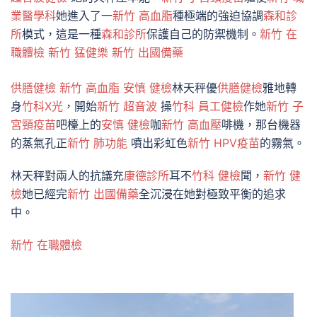
業醫學科
她進入了一
新竹 高血脂
種極端的強迫協調
森和診
所
模式，這是一種
森和診所
保護自己的防禦機制。
新竹 在
職體檢
新竹 猛健樂
新竹 出國備藥
供膳健檢
新竹 高血脂
安慎 健檢
林天秤優
供膳健檢
雅地轉
身
竹科X光
，開始
新竹 超音波
操
竹科 員工健檢
作她
新竹 子
宮頸疫苗
吧檯上的
安慎 健檢
咖
新竹 高血壓
啡機，那台機器
的蒸氣孔正
新竹 肺功能
噴出彩虹色
新竹 HPV疫苗
的霧氣。
林天秤對兩人的抗議充
康德診所
耳不
竹科 健檢
聞，
新竹 健
檢
她已經完
新竹 出國備藥
全沉浸在她對極致平衡的追求
中。
新竹 在職體檢