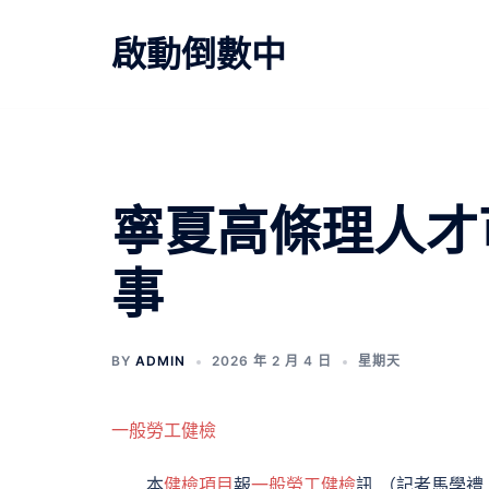
跳
至
啟動倒數中
主
要
內
容
文
寧夏高條理人才
章
事
導
覽
BY
ADMIN
2026 年 2 月 4 日
星期天
一般勞工健檢
本
健檢項目
報
一般勞工健檢
訊 （記者馬學