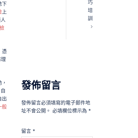
巧
地下
培
檢
上
訓
類人
檢
，憑
條理
發佈留言
動，
。自
自出
發佈留言必須填寫的電子郵件地
一般
址不會公開。
必填欄位標示為
*
留言
*