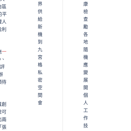
界
康
治區
供
檢
的平
給
查
理人
新
勵
盈利
機
各
到
地
九
隨
施
一
宮
機
D、
格
應
評
私
變
辦
密
展
類待
空
開
間
個
會
人
異創
工
險可
作
出兩
技
「張