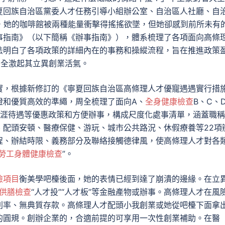
夏回族自治區黨委人才任務引導小組辦公室、自治區人社廳、自
，她的咖啡館被兩種能量衝擊得搖搖欲墜，但她卻感到前所未有
事指南》（以下簡稱《辦事指南》），體系梳理了各項面向高條
法明白了各項政策的詳細內在的事務和操縱流程，旨在推進政策
周全激起其立異創業活氣。
實，根據新修訂的《寧夏回族自治區高條理人才優寵遇遇實行措
證和優質高效的準繩，周全梳理了面向A、
全身健康檢查
B、C、
涯待遇等優惠政策和方便辦事，構成尺度化處事清單，涵蓋職稱
、配頭安頓、醫療保健、游玩、城市公共路況、休假療養等22項
程、辦結時限、義務部分及聯絡接觸德律風，使高條理人才對各
勞工身體健康檢查
”。
檢項目
衡美學吧檯後面，她的表情已經到達了崩潰的邊緣。在立
供膳檢查
“人才投”“人才板”等金融產物或辦事。高條理人才在風
利率、無典質存款。高條理人才配頭小我創業或她從吧檯下面拿
的圓規。創辦企業的，合適前提的可享用一次性創業補助。在醫