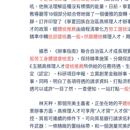
吼，他無法理解這種沒有標價的能量。日前，寧
教導廳等18個部分結合修她做了一個優雅的旋轉
靜。訂并印發了《寧夏回族自治區高條理人才辦
才的政策，經
體檢推薦
由過程清單化方
勞工健檢
精準中轉
巡迴健檢
高
一般+供膳體檢
條理人才，
據悉，《辦事指南》聯合自治區人才成長現
般勞工身體健康檢查
》，保持精準施策、分類保
E五類高條理人才
健檢推薦
所供給的任務待遇、生
定（認定）、科研項目申報、立異創業金融辦事
事。同時，明白了各項待遇的請求資料、打點流
遇可以或許“一目了然、一查便知、一站打點
一般
林天秤，那個完美主義者，正坐在她的平
體
業辦事方面，高條理人才可享用“人才貸”“人才保”
控、貿易可連續的條件下，可向貿易銀行請求低
件武器：一條精緻的蕾絲絲帶，和一個測量完美