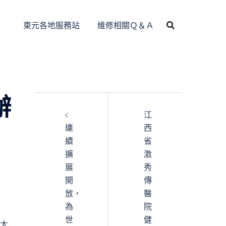
東元各地服務站
維修相關Ｑ＆Ａ
辦
江
連
西
續
省
擴
激
展
秀
開
傳
放，
醫
為
院
世
健
空大