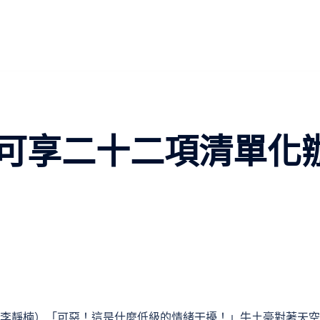
可享二十二項清單化
禮 李靜楠）「可惡！這是什麼低級的情緒干擾！」牛土豪對著天