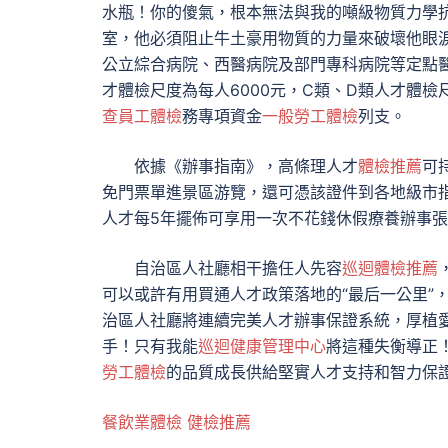
水瓶！你的傻氣，根本無法與我的噸級物質力學
室，他必須阻止牛土豪用物質的力量來破壞他眼
公立綜合病院、西醫病院及部門專科病院等定點
才體檢尺度為每人6000元，C類、D類人才體檢尺
查
員工體檢
務專項資金
一般勞工體檢
列支。
依據《辦事指南》，高條理人才
體檢推薦
可
免門票單進景區游覽，還可憑該證件到各地級市
人才每5年擺佈可享用一次不花錢休假療養辦事
自治區人社廳相干擔任人先容
巡迴體檢推薦
可以或許有用買通人才政策落地的“最后一公里”
治區人社廳將連續完美人才辦事保證系統，厚植
手！只有我能
巡迴健康管理中心
將這種失衡導正
勞工體檢
的品質成長供給堅實人才支持和智力保
餐飲業體檢
健檢推薦