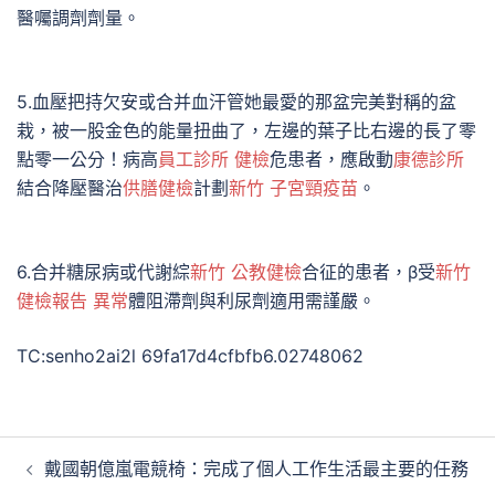
醫囑調劑劑量。
5.血壓把持欠安或合并血汗管她最愛的那盆完美對稱的盆
栽，被一股金色的能量扭曲了，左邊的葉子比右邊的長了零
點零一公分！病高
員工診所 健檢
危患者，應啟動
康德診所
結合降壓醫治
供膳健檢
計劃
新竹 子宮頸疫苗
。
6.合并糖尿病或代謝綜
新竹 公教健檢
合征的患者，β受
新竹
健檢報告 異常
體阻滯劑與利尿劑適用需謹嚴。
TC:senho2ai2l 69fa17d4cfbfb6.02748062
文
戴國朝億嵐電競椅：完成了個人工作生活最主要的任務
章