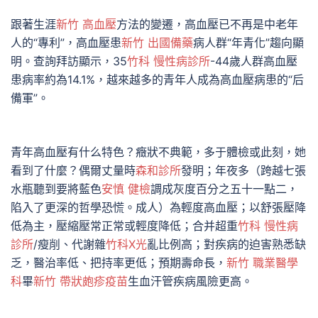
跟著生涯
新竹 高血壓
方法的變遷，高血壓已不再是中老年
人的“專利”，高血壓患
新竹 出國備藥
病人群“年青化”趨向顯
明。查詢拜訪顯示，35
竹科 慢性病診所
-44歲人群高血壓
患病率約為14.1%，越來越多的青年人成為高血壓病患的“后
備軍”。
青年高血壓有什么特色？癥狀不典範，多于體檢或此刻，她
看到了什麼？偶爾丈量時
森和診所
發明；年夜多（跨越七張
水瓶聽到要將藍色
安慎 健檢
調成灰度百分之五十一點二，
陷入了更深的哲學恐慌。成人）為輕度高血壓；以舒張壓降
低為主，壓縮壓常正常或輕度降低；合并超重
竹科 慢性病
診所
/瘦削、代謝雜
竹科X光
亂比例高；對疾病的迫害熟悉缺
乏，醫治率低、把持率更低；預期壽命長，
新竹 職業醫學
科
畢
新竹 帶狀皰疹疫苗
生血汗管疾病風險更高。