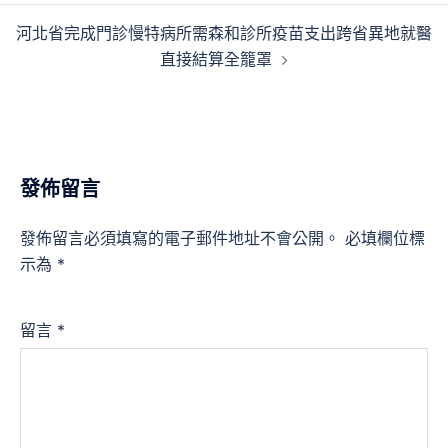
導
河北省完成門診慢特病所需森和診所疫苗支出跨省異地就醫
覽
直接結算全籠罩
發佈留言
發佈留言必須填寫的電子郵件地址不會公開。
必填欄位標
示為
*
留言
*