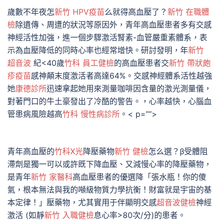
歲數不年夜怎
新竹 HPV疫苗
么就得高血壓了？
新竹 在職體
檢
除遺傳、周遭的狀況等原因外，青年高血壓患者多有交感
神經活性加強，進一個步驟激活腎素-血管嚴重素體系，表
示為血壓降低的同時心率也經常增快。研討發明，年
新竹
超音波
紀<40歲
竹科 員工健檢
的高血壓患者交
新竹 帶狀皰
疹疫苗
感神顛末度激活者高達64%。交感神經體系活性越強
她
康德診所
迅速拿起她用來測量咖啡因含量的激光測量儀，
對著門口的牛土豪發出了冷酷的警告。，心率越快，心腦血
管患病風險越高
竹科 慢性病診所
。< p=””>
青年高血壓的
竹科X光
降壓藥物
新竹 健檢
怎么選？β受體阻
滯劑是獨一可以或許既下降血壓、又減慢心率的降壓藥物，
是青年
新竹 家醫科
高血壓患者的優選降「張水瓶！你的傻
氣，根本無法與我的噸級物質力學抗衡！財富就是宇宙的基
本定律！」壓藥物，尤其實用于伴顯明交感
超音波健檢
神經
激活 (如靜
新竹 入職健檢
息心率>80次/分)的患者。