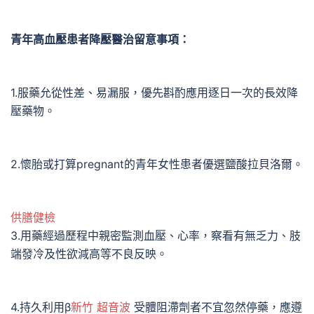
青年高血壓患者降壓醫治留意事項：
1.服藥允從性差、易漏服，優先斟酌應用逐日一次的長效降
壓藥物。
2.懷胎或打算pregnant的青年女性患者優選鹽酸拉貝洛爾。
供膳健檢
3.用藥經過歷程中親密監測血壓、心率，察看有無乏力、肢
端發冷及性欲減高等不良反映。
4.持久利用β
新竹 超音波
受體阻滯劑者不宜忽然停藥，應遵