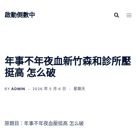
跳
至
啟動倒數中
主
要
內
容
年事不年夜血新竹森和診所壓
挺高 怎么破
BY
ADMIN
2026 年 5 月 6 日
星期天
原題目：年事不年夜血壓挺高 怎么破