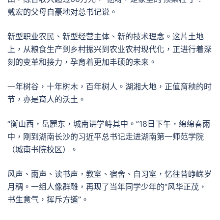
戴宏的父母自豪地对总书记说。
新型职业农民、新型经营主体、新的技术理念。这片土地
上，从粮食生产到乡村振兴到农业农村现代化，正进行着深
刻的变革和接力，孕育着更加丰硕的未来。
一年树谷，十年树木，百年树人。湖湘大地，正值育秧的时
节，亦是育人的沃土。
“衡山西，岳麓东，城南讲学峙其中。”18日下午，绵绵春雨
中，刚到湖南长沙的习近平总书记走进湖南第一师范学院
（城南书院校区）。
风声、雨声、读书声，教室、宿舍、自习室，忆往昔峥嵘岁
月稠。一组人像群雕，再现了当年同学少年的“风华正茂，
书生意气，挥斥方遒”。