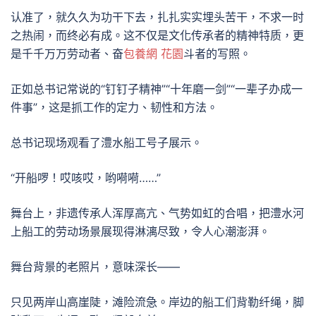
认准了，就久久为功干下去，扎扎实实埋头苦干，不求一时
之热闹，而终必有成。这不仅是文化传承者的精神特质，更
是千千万万劳动者、奋
包養網 花園
斗者的写照。
正如总书记常说的“钉钉子精神”“十年磨一剑”“一辈子办成一
件事”，这是抓工作的定力、韧性和方法。
总书记现场观看了澧水船工号子展示。
“开船啰！哎咳哎，哟嗬嗬……”
舞台上，非遗传承人浑厚高亢、气势如虹的合唱，把澧水河
上船工的劳动场景展现得淋漓尽致，令人心潮澎湃。
舞台背景的老照片，意味深长——
只见两岸山高崖陡，滩险流急。岸边的船工们背勒纤绳，脚