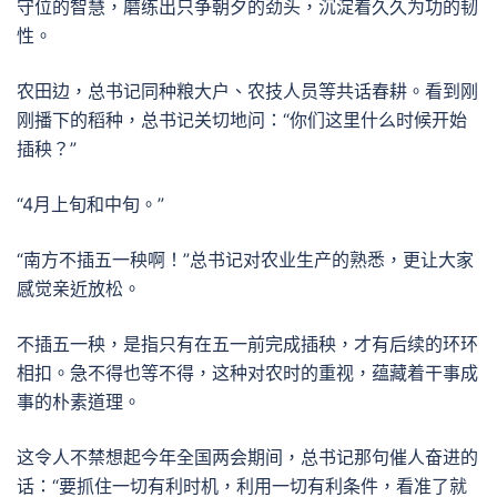
守位的智慧，磨练出只争朝夕的劲头，沉淀着久久为功的韧
性。
农田边，总书记同种粮大户、农技人员等共话春耕。看到刚
刚播下的稻种，总书记关切地问：“你们这里什么时候开始
插秧？”
“4月上旬和中旬。”
“南方不插五一秧啊！”总书记对农业生产的熟悉，更让大家
感觉亲近放松。
不插五一秧，是指只有在五一前完成插秧，才有后续的环环
相扣。急不得也等不得，这种对农时的重视，蕴藏着干事成
事的朴素道理。
这令人不禁想起今年全国两会期间，总书记那句催人奋进的
话：“要抓住一切有利时机，利用一切有利条件，看准了就