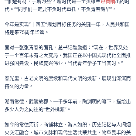
“‘惟楚有材，于斯为盛’。新时代是一个英雄辈
包養網
出的时
代。”“同学们一定要不负时代重托，不负青春韶华”。
今年是实现“十四五”规划目标任务的关键一年，人民共和国
将迎来75周年华诞。
面对一张张青春的面孔，总书记勉励道：“现在，世界又处
于一个百年未有之大变局，我国正在以中国式现代化全面推
进强国建设、民族复兴伟业，当代青年学子正当其时。”
春光里，古老文明的赓续和现代文明的焕新，展现出深沉而
持久的力量。
湖南常德，武陵故郡。一千多年前，陶渊明的笔下，描绘出
多少人为之向往的“世外桃源”。
如今的常德河街，商铺林立、游人如织，历史记忆与人间烟
火交汇融合，城市文脉和现代生活共荣共生，物阜民丰的美