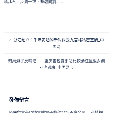
踏乱石，步调一致，坚毅向前……
文
浙江绍兴：千年黄酒的新时尚去九宮格私密空間_中
章
国网
導
覽
归巢游子反哺记——重庆查包養網站比較綦江区返乡创
业者观察_中国网
發佈留言
發佈留言必須填寫的電子郵件地址不會公開。
必填欄