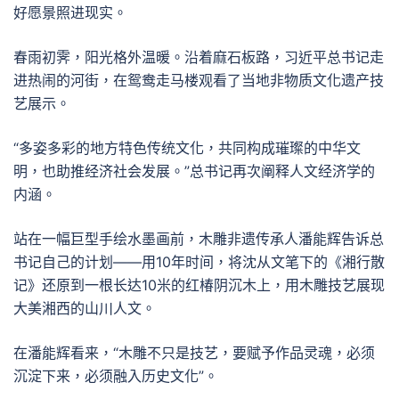
好愿景照进现实。
春雨初霁，阳光格外温暖。沿着麻石板路，习近平总书记走
进热闹的河街，在鸳鸯走马楼观看了当地非物质文化遗产技
艺展示。
“多姿多彩的地方特色传统文化，共同构成璀璨的中华文
明，也助推经济社会发展。”总书记再次阐释人文经济学的
内涵。
站在一幅巨型手绘水墨画前，木雕非遗传承人潘能辉告诉总
书记自己的计划——用10年时间，将沈从文笔下的《湘行散
记》还原到一根长达10米的红椿阴沉木上，用木雕技艺展现
大美湘西的山川人文。
在潘能辉看来，“木雕不只是技艺，要赋予作品灵魂，必须
沉淀下来，必须融入历史文化”。