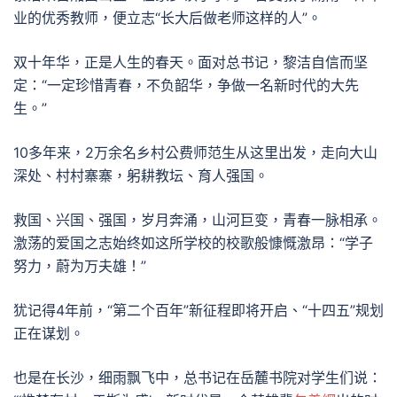
业的优秀教师，便立志“长大后做老师这样的人”。
双十年华，正是人生的春天。面对总书记，黎洁自信而坚
定：“一定珍惜青春，不负韶华，争做一名新时代的大先
生。”
10多年来，2万余名乡村公费师范生从这里出发，走向大山
深处、村村寨寨，躬耕教坛、育人强国。
救国、兴国、强国，岁月奔涌，山河巨变，青春一脉相承。
激荡的爱国之志始终如这所学校的校歌般慷慨激昂：“学子
努力，蔚为万夫雄！”
犹记得4年前，“第二个百年”新征程即将开启、“十四五”规划
正在谋划。
也是在长沙，细雨飘飞中，总书记在岳麓书院对学生们说：