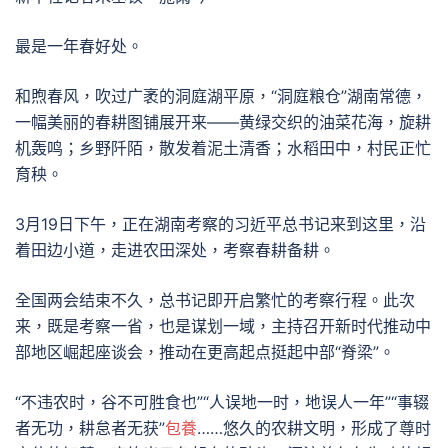
最是一年春好处。
和煦春风，吹过广袤的洞庭湖平原，“洞庭粮仓”湖南常德，
一幅美丽的春耕图铺展开来——黄绿交织的油菜花海，旋耕
机轰鸣；乡野阡陌，散发着泥土清香；水稻田中，村民正忙
育秧。
3月19日下午，正在湖南考察的习近平总书记来到这里，沿
着田边小道，走进农田深处，考察春耕备耕。
全国两会结束不久，总书记即开启繁忙的考察行程。此次
来，既是考察一省，也是谋划一域，主持召开新时代推动中
部地区崛起座谈会，推动在更高起点挺起中部“脊梁”。
“不违农时，谷不可胜食也”“人误地一时，地误人一年”“事辍
者无功，耕怠者无获”
包養
……悠久的农耕文明，形成了尊时