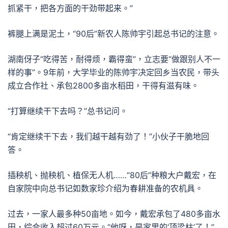
抓紧干，把各方面的干劲带起来。”
裤腿上满是泥土，“90后”新农人陈帅宇引起总书记的注意。
湖南伢子“吃得苦，耐得烦，霸得蛮”，立志要“做跟别人不一
样的事”。9年前，大学毕业的陈帅宇决定回乡当农民，带头
成立合作社、承包2800多亩水稻田，干得有滋有味。
“打算继续干下去吗？”总书记问。
“肯定继续干下去，我们越干越有劲了！”小伙子干脆地回
答。
插秧机、抛秧机、植保无人机……“80后”种粮大户戴宏，在
自家院中向总书记如数家珍介绍为春耕准备的农机具。
过去，一家人最多种50亩地。如今，戴宏承包了480多亩水
田，综合收入超过60万元。“他呀，是家里的‘顶梁柱’了！”