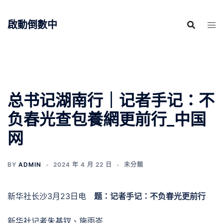
跳
至
啟動倒數中
主
要
內
容
总书记湖南行｜记者手记：不
负春光查包養網更前行_中国
网
BY
ADMIN
2024 年 4 月 22 日
未分類
新华社长沙3月23日电
题：记者手记：不负春光更前行
新华社记者朱基钗、施雨岑