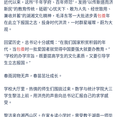
近代以来，这所“千年学府、百年师范”，发扬“以传斯道而济
斯民”的教育传统，砥砺“心忧天下、敢为人先、经世致用、
兼收并蓄”的湖湘文化精神，毛泽东等一大批进步青
包養
年
在此立下报国之志，投身时代洪流，一时群星璀璨，蔚为大
观。
回望历史，总书记十分感慨：“在我们国家积贫积弱的年
代，当
包養
时一批爱国者就觉得中国要强大就要办教育。”
“学校的办学宗旨，既要提高学生的文化素质，又要引导学
生立志报国。”
春雨润物无声，春苗茁壮成长。
学校大厅里，热情的师生们围拢过来。数学与统计学院大三
学生黎洁上前，用洪亮的声音向总书记汇报自己的求学感
受。
黎洁来自湘西山区。在家乡读小学时，曾受教于湖南一师毕