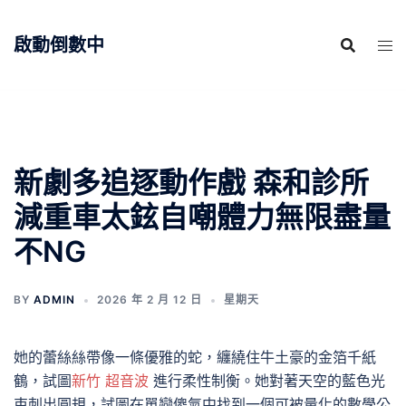
跳
至
啟動倒數中
主
要
內
容
新劇多追逐動作戲 森和診所
減重車太鉉自嘲體力無限盡量
不NG
BY
ADMIN
2026 年 2 月 12 日
星期天
她的蕾絲絲帶像一條優雅的蛇，纏繞住牛土豪的金箔千紙
鶴，試圖
新竹 超音波
進行柔性制衡。她對著天空的藍色光
束刺出圓規，試圖在單戀傻氣中找到一個可被量化的數學公