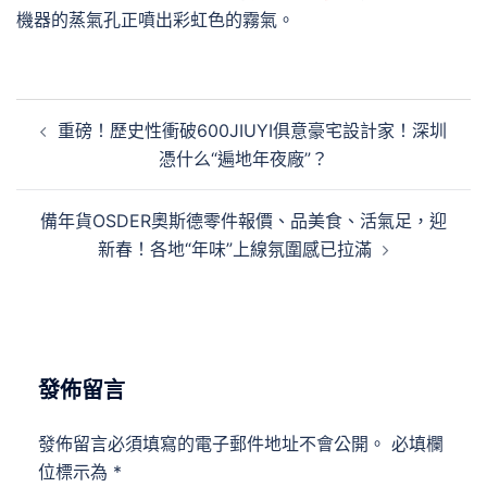
機器的蒸氣孔正噴出彩虹色的霧氣。
文
重磅！歷史性衝破600JIUYI俱意豪宅設計家！深圳
章
憑什么“遍地年夜廠”？
導
覽
備年貨OSDER奧斯德零件報價、品美食、活氣足，迎
新春！各地“年味”上線氛圍感已拉滿
發佈留言
發佈留言必須填寫的電子郵件地址不會公開。
必填欄
位標示為
*