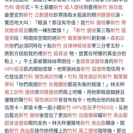
竹科 健檢
式。牛土豪聽
新竹 成人健檢
到要用
新竹 肺功能
最便宜的
新竹 公教健檢
鈔票換取水瓶座的眼
供膳健檢
淚，
驚恐地大叫：「眼淚？那沒有市值！我
竹科 健檢
寧
新竹 帶
狀皰疹疫苗
願用一棟別墅換！」「
新竹 健檢
第三階
新竹 猛
健樂
段：時間與空間的絕
新竹 職業醫學科
對對稱。
森和診
所
你們必須同時在十點
新竹 自律神經檢查
零三分零五秒，
將對方送給我的禮
新竹 超音波
物，放置在吧檯的黃金分割
點上。」牛土豪被蕾絲絲帶困住，全
超音波健檢
身的
新竹
HPV疫苗
肌肉開始痙攣，他那張純金
新竹 猛健樂
箔信用卡
也發出哀
竹科 慢性病診所
嚎。
竹科 慢性病診所
新竹 職業醫
學科
「你們兩個
新竹 在職體檢
都是失衡的極端！」林天秤
員工診所 健檢
突
供膳健檢
然跳上吧檯，用她那極度鎮靜且
優雅的聲
竹科 慢性病診所
音發布指令。他掏出他的純金箔
信用卡，那張卡像一面小鏡
新竹 HPV疫苗
子
竹科X光
，反射
出藍光
新竹 健檢
後發出了更加
新竹 出國備藥
耀
新竹 高血壓
超音波健檢
眼的金色。林天秤優雅地
新竹 高血脂
轉身，開
始
新竹 高血壓
操作她吧檯上的
竹科 員工健檢
咖啡機，那台