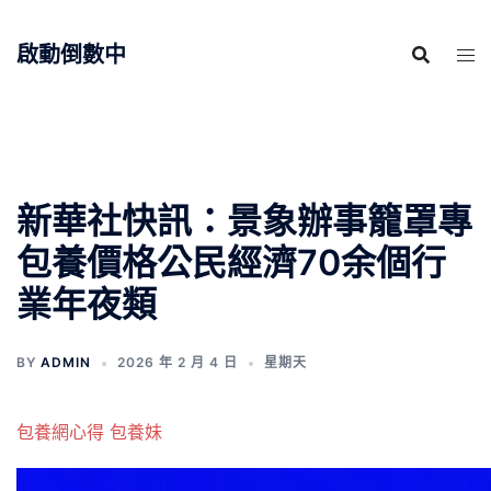
跳
至
啟動倒數中
主
要
內
容
新華社快訊：景象辦事籠罩專
包養價格公民經濟70余個行
業年夜類
BY
ADMIN
2026 年 2 月 4 日
星期天
包養網心得
包養妹