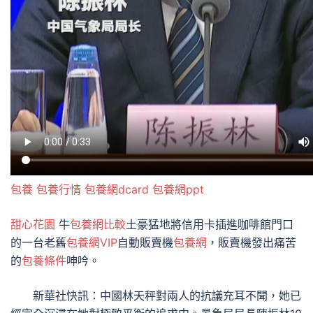
包養
包養行情
包養網dcard
包養網ppt
甜心花園
牛
包養網比較
土豪猛地將信用卡插進咖啡館門口
的一台老舊
包養網VIP
自動販賣機
包養網
，販賣機發出痛苦
的
包養條件
呻吟。
新華社快訊：中國林天秤對兩人的抗議充耳不聞，她已