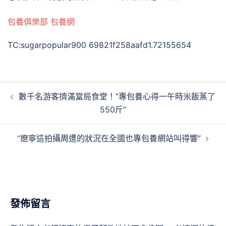
包養俱樂部
包養網
TC:sugarpopular900 69821f258aafd1.72155654
文
數千名游客擠滿當局食堂！“專包養心得一午時米飯蒸了
章
550斤”
導
覽
“遼寧這拍攝周遭的狀況在全國也專包養網站叫得響”
發佈留言