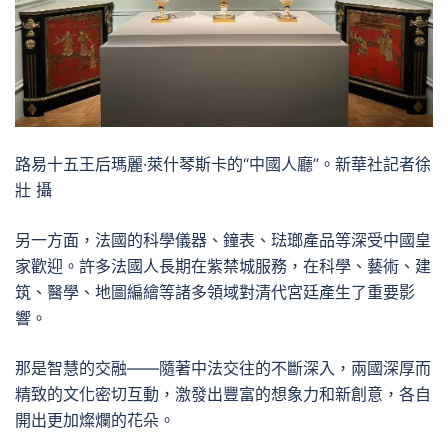
路易十五王后瑪麗·萊什琴斯卡的“中國人廳”。新華社記者徐
壯 攝
另一方面，法國的科學儀器、鐘表、琺瑯產品等深受中國皇
家歡迎。許多法國人長期在紫禁城服務，在科學、藝術、建
筑、醫學、地圖編繪等諸多領域對清代宮廷產生了重要影
響。
那是智慧的交融——隨著中法交往的不斷深入，兩國深厚而
精致的文化密切互動，激發出豐富的想象力和新創意，各自
開出更加燦爛的花朵。