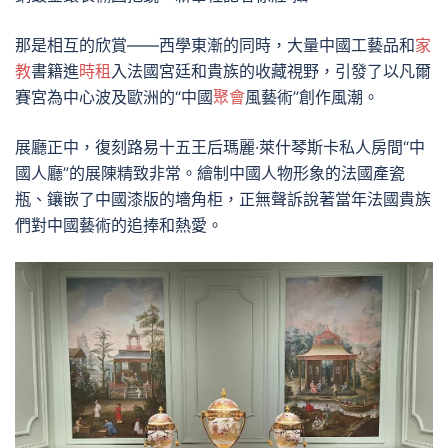
那是相互的欣賞——西學東漸的同時，大量中國工藝品和
家
教
書籍進
時租
入法國宮廷和貴族的收藏視野，引發了以凡爾
賽宮為中心波及歐洲的“中國
聚會
風藝術”創作風潮。
展廳正中，復刻路易十五王后瑪麗·萊什琴斯卡私人房間“中
國人廳”的展陳精致非常。繪制中國人物形象的法國產瓷
瓶、鑲嵌了中國漆版的墻角柜，正無聲訴說著當年法國貴族
們對中國藝術的追捧和熱愛。