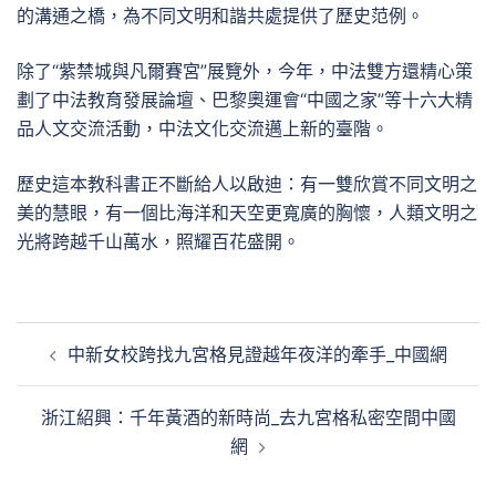
的溝通之橋，為不同文明和諧共處提供了歷史范例。
除了“紫禁城與凡爾賽宮”展覽外，今年，中法雙方還精心策
劃了中法教育發展論壇、巴黎奧運會“中國之家”等十六大精
品人文交流活動，中法文化交流邁上新的臺階。
歷史這本教科書正不斷給人以啟迪：有一雙欣賞不同文明之
美的慧眼，有一個比海洋和天空更寬廣的胸懷，人類文明之
光將跨越千山萬水，照耀百花盛開。
文
中新女校跨找九宮格見證越年夜洋的牽手_中國網
章
導
浙江紹興：千年黃酒的新時尚_去九宮格私密空間中國
覽
網