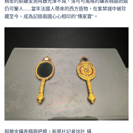
精密的銅鍍金測角器光澤不減、洛可可風格的鑲表橢圓把鏡
仍可鑒人……當年法國人帶來的西方造物，在紫禁城中被珍
藏至今，成為記錄兩國心心相印的“傳家寶”。
銅鍍金鑲表橢圓把鏡。新華社記者徐壯 攝