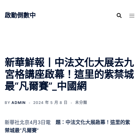
跳
至
啟動倒數中
主
要
內
容
新華鮮報丨中法文化大展去九
宮格講座啟幕！這里的紫禁城
最“凡爾賽”_中國網
BY
ADMIN
2024 年 5 月 8 日
未分類
新華社北京4月3日電
題：中法文化大展啟幕！這里的紫
禁城最“凡爾賽”