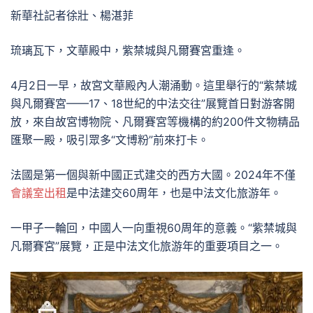
新華社記者徐壯、楊湛菲
琉璃瓦下，文華殿中，紫禁城與凡爾賽宮重逢。
4月2日一早，故宮文華殿內人潮涌動。這里舉行的“紫禁城
與凡爾賽宮——17、18世紀的中法交往”展覽首日對游客開
放，來自故宮博物院、凡爾賽宮等機構的約200件文物精品
匯聚一殿，吸引眾多“文博粉”前來打卡。
法國是第一個與新中國正式建交的西方大國。2024年不僅
會議室出租
是中法建交60周年，也是中法文化旅游年。
一甲子一輪回，中國人一向重視60周年的意義。“紫禁城與
凡爾賽宮”展覽，正是中法文化旅游年的重要項目之一。