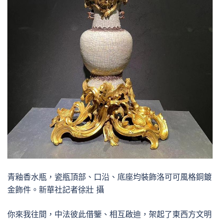
青釉香水瓶，瓷瓶頂部、口沿、底座均裝飾洛可可風格銅鍍
金飾件。新華社記者徐壯 攝
你來我往間，中法彼此借鑒、相互啟迪，架起了東西方文明