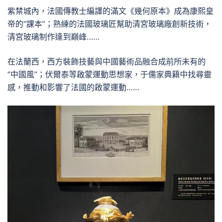
紫禁城內，法國傳教士編譯的滿文《幾何原本》成為康熙皇
帝的“課本”；熟練的法國玻璃匠幫助清宮玻璃廠創新技術，
清宮玻璃制作達到巔峰……
在法蘭西，西方裝飾技藝與中國藝術品融合成前所未有的
“中國風”；伏爾泰等啟蒙運動思想家，于儒家典籍中找尋靈
感，推動和影響了法國的啟蒙運動……