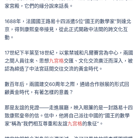
家宮殿，它們的緣分說來話長。
1688年，法國國王路易十四派遣5位“國王的數學家”到達北
京，得到康熙皇帝接見，從此正式開啟中法間的跨文化互
動。
17世紀下半葉至18世紀，以紫禁城和凡爾賽宮為中心，兩國
之間人員往來、思想
九宮格
交匯、文化交流廣泛而深入，被
認為締造了中法宮廷間交往交流的黃金時代。
數百年后，兩國建交60周年之際，通過合作辦展的形式回
顧黃金時代，有著怎樣的意義？
那是友誼的見證——走進展廳，映入眼簾的是一封路易十四
致康熙皇帝的信。信中，他將自己派往中國的“國王的數學
家”稱為“我們相互尊重和友誼
九宮格
的象征”。