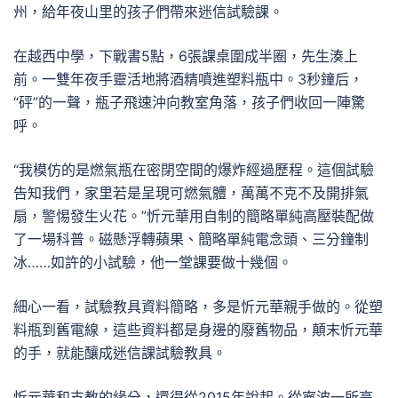
州，給年夜山里的孩子們帶來迷信試驗課。
在越西中學，下戰書5點，6張課桌圍成半圈，先生湊上
前。一雙年夜手靈活地將酒精噴進塑料瓶中。3秒鐘后，
“砰”的一聲，瓶子飛速沖向教室角落，孩子們收回一陣驚
呼。
“我模仿的是燃氣瓶在密閉空間的爆炸經過歷程。這個試驗
告知我們，家里若是呈現可燃氣體，萬萬不克不及開排氣
扇，警惕發生火花。”忻元華用自制的簡略單純高壓裝配做
了一場科普。磁懸浮轉蘋果、簡略單純電念頭、三分鐘制
冰……如許的小試驗，他一堂課要做十幾個。
細心一看，試驗教具資料簡略，多是忻元華親手做的。從塑
料瓶到舊電線，這些資料都是身邊的廢舊物品，顛末忻元華
的手，就能釀成迷信課試驗教具。
忻元華和支教的緣分，還得從2015年說起。從寧波一所高