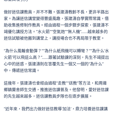
做好迷信課教員，并不不難。張建濤教齡不長，更非半路出
家。為讓迷信講堂變得豐盛風趣，張建濤自學實際常識，借
助收集進修制作教具。經由過程一個步驟步探索，張建濤不
竭優化講授方法。“水火箭”“空氣炮”“無人機”……越來越多的
迷信試驗被他搬到講堂上，講授場合也不再局限于教室。
“為什么風輪會動彈？”“為什么紙飛機可以轉彎？”“為什么‘水
火箭’可以飛這么高？”……跟著試驗課的深刻，先生不竭提出
心中的迷惑，張建濤則在答覆先生一個又一個的“為什么”
中，傳遞迷信常識。
這幾年，張建濤也會經由過程“走教”“送教”等方法，和周邊
鄉鎮黌舍師生交通，推進迷信課普及。他發明，愛好迷信課
的先生越來越多，迷信課教員步隊也在逐步擴展。
“近年來，我們出力做好迷信教導‘加法’，鼎力培養迷信課講