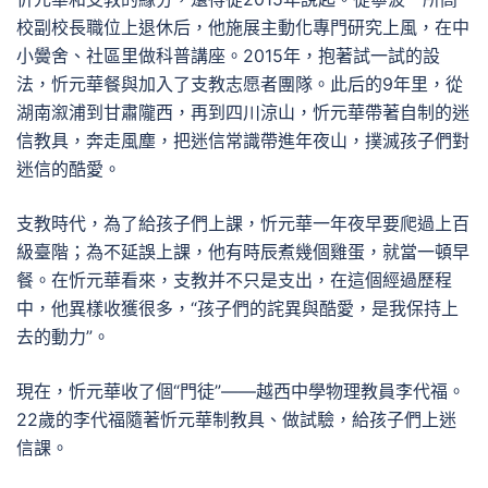
校副校長職位上退休后，他施展主動化專門研究上風，在中
小黌舍、社區里做科普講座。2015年，抱著試一試的設
法，忻元華餐與加入了支教志愿者團隊。此后的9年里，從
湖南溆浦到甘肅隴西，再到四川涼山，忻元華帶著自制的迷
信教具，奔走風塵，把迷信常識帶進年夜山，撲滅孩子們對
迷信的酷愛。
支教時代，為了給孩子們上課，忻元華一年夜早要爬過上百
級臺階；為不延誤上課，他有時辰煮幾個雞蛋，就當一頓早
餐。在忻元華看來，支教并不只是支出，在這個經過歷程
中，他異樣收獲很多，“孩子們的詫異與酷愛，是我保持上
去的動力”。
現在，忻元華收了個“門徒”——越西中學物理教員李代福。
22歲的李代福隨著忻元華制教具、做試驗，給孩子們上迷
信課。