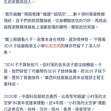
生前來餐與加入。
“異形齒輪”“視錯覺鐘”“魔鏡”“磁阻尼”……數十項科普展教模
塊前，孩子們依照提醒操縱，切身體驗迷信的巧妙，再經由
過程瀏覽模塊展板上淺顯易懂的闡明，獲取迷信常識。
“戴上眼鏡看片子，就像本身在飛翔，感到很神奇。”不雅看
3D片子給藤縣第五小學
私密空間
的陳亦然留下了深入印
象。
“3D片子不算新技巧，但村落的良多孩子都沒接觸過。于
是，我們研發了可攜帶的3D片子放映裝備，把3D片子送下
鄉，遭到了普遍接待。”廣西科技館展品資本治理部主管王
書林說。
2020年，中國科技館結合廣西、云南等地倡議“小村落的太
空夢”科普年夜篷車運動。近4年間，“小村落的太空夢”運動
已走進百色、桂林、河池、梧州、貴港、南寧等地。