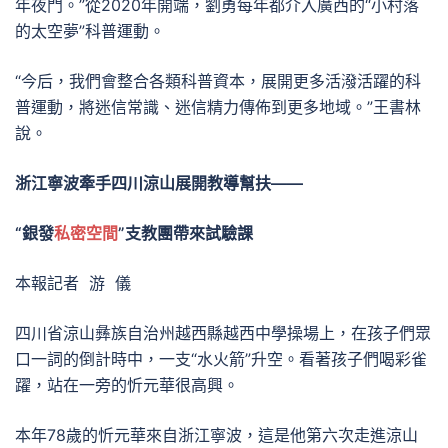
年夜門。”從2020年開端，劉勇每年都介入廣西的“小村落
的太空夢”科普運動。
“今后，我們會整合各類科普資本，展開更多活潑活躍的科
普運動，將迷信常識、迷信精力傳佈到更多地域。”王書林
說。
浙江寧波牽手四川涼山展開教導幫扶——
“銀發
私密空間
”支教團帶來試驗課
本報記者 游 儀
四川省涼山彝族自治州越西縣越西中學操場上，在孩子們眾
口一詞的倒計時中，一支“水火箭”升空。看著孩子們喝彩雀
躍，站在一旁的忻元華很高興。
本年78歲的忻元華來自浙江寧波，這是他第六次走進涼山