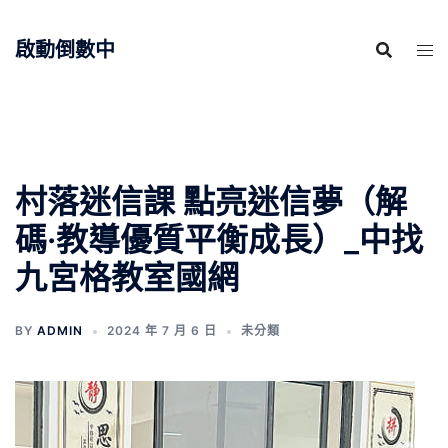
跳
至
啟動倒數中
主
要
內
容
村落迷信課 點亮迷信夢（解
碼·教導優質平衡成長）_中找
九宮格教室國網
BY
ADMIN
2024 年 7 月 6 日
未分類