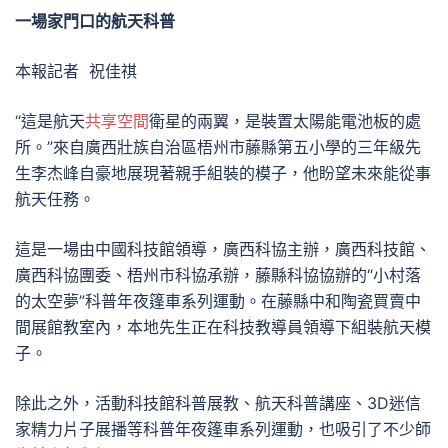
一場家門口的航天科普
本報記者 祝佳祺
“這是航天
共享空間
衛星的兩翼，是裝置太陽能電池板的處
所。”來自廣西壯族自治區梧州市藤縣第五小學的三年級先
生李杰峰自豪地展現著親手組裝的模子，他盼望未來能從事
航天任務。
這是一場由中國科技館領導，廣西科協主辦，廣西科技館、
廣西科協團委、梧州市科協承辦，藤縣科協協辦的“小村落
的太空夢”科普年夜篷車系列運動。在藤縣中和陶瓷買賣中
間展館教室內，本地先生正在科技教導員領導下組裝航天模
子。
除此之外，活動科技館科普展教、航天科普講座、3D迷信
家精力片子展播等科普年夜篷車系列運動，也吸引了不少師