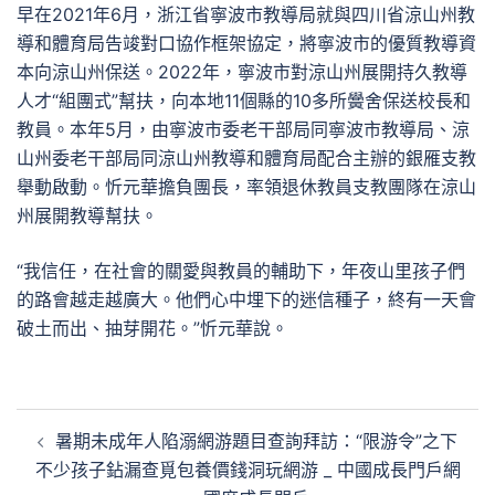
早在2021年6月，浙江省寧波市教導局就與四川省涼山州教
導和體育局告竣對口協作框架協定，將寧波市的優質教導資
本向涼山州保送。2022年，寧波市對涼山州展開持久教導
人才“組團式”幫扶，向本地11個縣的10多所黌舍保送校長和
教員。本年5月，由寧波市委老干部局同寧波市教導局、涼
山州委老干部局同涼山州教導和體育局配合主辦的銀雁支教
舉動啟動。忻元華擔負團長，率領退休教員支教團隊在涼山
州展開教導幫扶。
“我信任，在社會的關愛與教員的輔助下，年夜山里孩子們
的路會越走越廣大。他們心中埋下的迷信種子，終有一天會
破土而出、抽芽開花。”忻元華說。
文
暑期未成年人陷溺網游題目查詢拜訪：“限游令”之下
章
不少孩子鉆漏查覓包養價錢洞玩網游 _ 中國成長門戶網
導