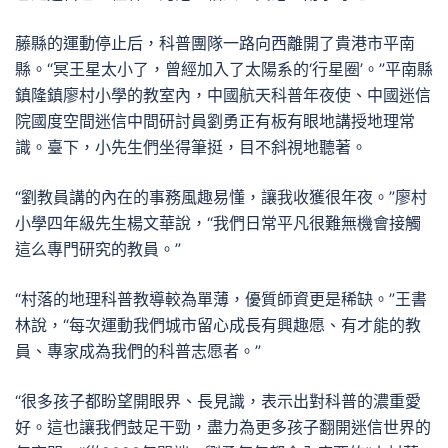
藤縣的運動停止后，科普團隊一路向西離開了貴港市平南
縣。“冥王星太小了，曾經加入了太陽系的‘行星圈’。”平南縣
鎮隆鎮廖村小學的教室內，中國航天科普年夜使、中國迷信
院國度空間迷信中間研討員劉勇正有板有眼地講授地理常
識。臺下，小先生們坐得筆挺，目不斜視地聽著。
“劉教員講的內在的事務風趣易懂，讓我收獲很年夜。”廖村
小學四年級先生楊文華說，“我們日常平凡很難無機會接觸
這么專門研究的教員。”
“村落的地理科普教導較為單薄，優質師資更是稀缺。”王書
林說，“每次運動我們城市留心成長有興趣愿、有才能的教
員、專家成為我們的科普志愿者。”
“很多孩子都盼望開眼界、長見識，表示出對科普的濃重愛
好。這也讓我們鼓足干勁，盡力為更多孩子翻開迷信世界的