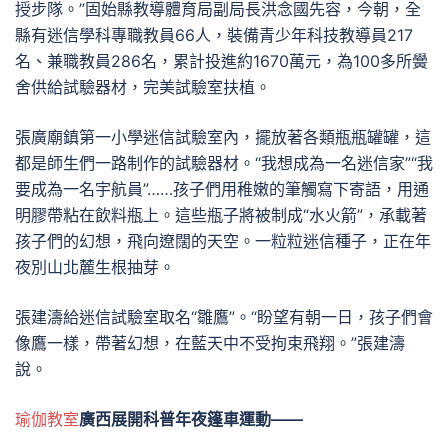
授步隊。”固始縣教導體育局副局長洪念國先容，今朝，全
縣有迷信學科專職教員66人，裝備青少年科技教導員217
名、兼職教員286名，累計投進約1670萬元，為100多所黌
舍供給試驗器材，完美試驗室扶植。
張廣廟鎮第一小學迷信試驗室內，擺放著各類瓶瓶罐罐，這
都是師生們一路制作的試驗器材。“我想成為一名迷信家”“我
要成為一名宇航員”……孩子們用稚嫩的筆觸寫下寄語，用通
明膠帶粘在飲料瓶上。這些瓶子將被制成“水火箭”，承載著
孩子們的幻想，飛向遼闊的天空。一粒粒迷信種子，正在年
夜別山北麓生根抽芽。
張建濤給迷信試驗室取名“雛鷹”。“盼望有朝一日，孩子們會
像鷹一樣，帶著幻想，在藍天中不受拘束飛翔。”張建濤
說。
瑜伽教室
廣西展開科普年夜篷車運動——