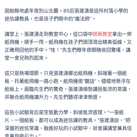
固始縣地處年夜別山北麓。85后張建濤是這所村落小學的
迷信課教員，也是孩子們眼中的“魔法師”。
講堂上，張建濤走到教室中心，從口袋中
跳舞教室
拿出一架
紙飛機。順手一甩，紙飛機在孩子們頭頂滑出精美弧線，又
正確飛回他的手中。“哇！”先生們瞪年夜眼睛收回驚嘆，講
堂一會兒熱烈起來。
這只是熱場環節。只見張建濤擲出紙飛機，斜端著一個紙
板、托著紙飛機一路小跑。紙飛機很“聽話”，穩穩地懸浮在
紙板上。面臨先生們的驚奇，張建濤順勢講授氣流的常識，
并聯合紙飛機講升力。先生們聽得津津樂道。
這些小試驗背后是空氣動力學、斜坡氣流道理。“一張紙
片、一個紙板，都可以成為迷信課的教具。”張建濤說，“把
深邃的迷信常識，融進好玩的小試驗中，就會讓講堂兼具信
息量與吸引力。”