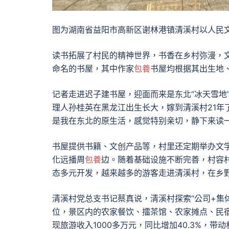
图为湖南省益阳市高新区谢林港镇清溪村以人民
读书拓展了村民的精神世界，书香在乡村弥漫，文
命名的书屋，其中作家
包養
书屋均根据其出生地
记者走进迟子建书屋，迎面而来是东北“冰天雪地
理人孙桂英在黑龙江出生长大，嫁到清溪村21年
是我在东北的原生活，感觉特别亲切，静下来读
书屋提供书籍、文创产品等，村里还定期举办文
化远播周
包養
边。随着基础设施不断完善，村容
态多元开发，越来越多的游客走进清溪村，在乡野
清溪村党总支书记蔡真说，清溪村探索“公司+集
位，景区内的农家餐饮、擂茶馆、农家摊点、民宿等
现旅游收入1000多万元，同比增加40.3%，带动