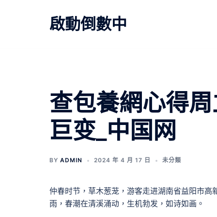
跳
至
啟動倒數中
主
要
內
容
查包養網心得周
巨变_中国网
BY
ADMIN
2024 年 4 月 17 日
未分類
仲春时节，草木葱茏，游客走进湖南省益阳市高
雨，春潮在清溪涌动，生机勃发，如诗如画。