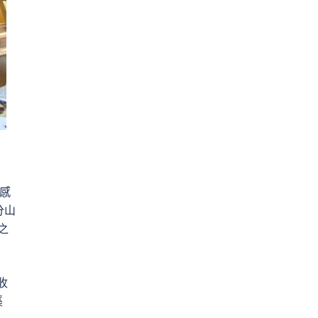
感
分山
之
收
溪