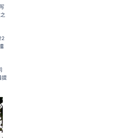
写
学之
2
擂
前
着提