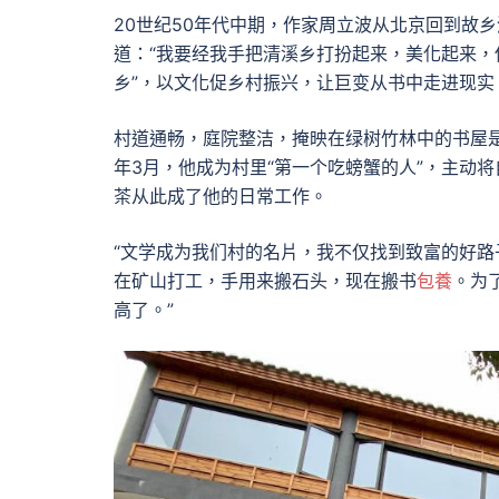
20世纪50年代中期，作家周立波从北京回到故
道：“我要经我手把清溪乡打扮起来，美化起来，
乡”，以文化促乡村振兴，让巨变从书中走进现实
村道通畅，庭院整洁，掩映在绿树竹林中的书屋是
年3月，他成为村里“第一个吃螃蟹的人”，主动
茶从此成了他的日常工作。
“文学成为我们村的名片，我不仅找到致富的好路
在矿山打工，手用来搬石头，现在搬书
包養
。为
高了。”