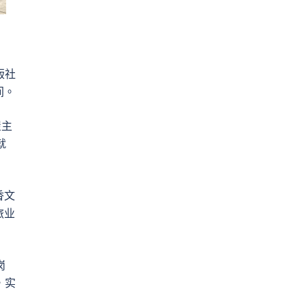
版社
间。
屋主
就
香文
旅业
岗
，实