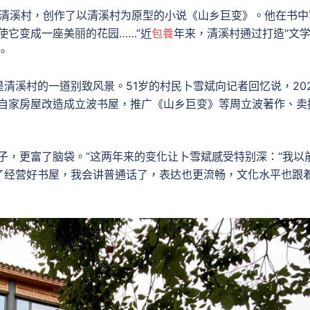
乡清溪村，创作了以清溪村为原型的小说《山乡巨变》。他在书中
使它变成一座美丽的花园……”近
包養
年来，清溪村通过打造“文
。
清溪村的一道别致风景。51岁的村民卜雪斌向记者回忆说，202
将自家房屋改造成立波书屋，推广《山乡巨变》等周立波著作、卖
子，更富了脑袋。”这两年来的变化让卜雪斌感受特别深：“我以
了经营好书屋，我会讲普通话了，表达也更流畅，文化水平也跟