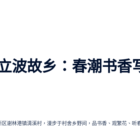
立波故乡：春潮书香
新区谢林港镇清溪村，漫步于村舍乡野间，品书香、观繁花、听