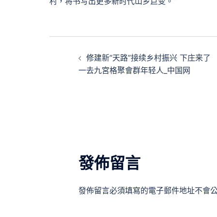
村，将书写出更多新时代山乡巨变。”
文
修建新“天路”接续乡村振兴 下庄来了
章
一去九宮格聚會群年轻人_中国网
導
覽
發佈留言
發佈留言必須填寫的電子郵件地址不會