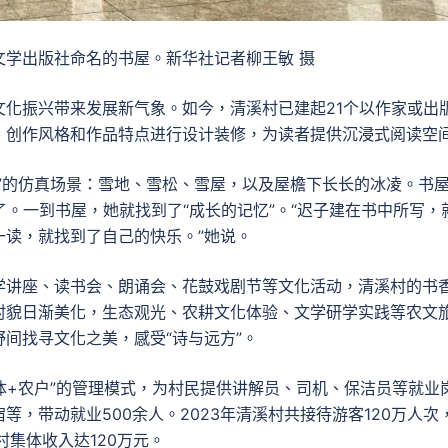
文学出版社命名的书屋。新华社记者柳王敏 摄
化振兴带来发展新气象。如今，清溪村已建起21个以作家或出
、创作风格和作品特点进行设计装修，为读者提供沉浸式阅读空
”的仿真场景：雪地、雪松、雪屋，以及屋檐下长长的冰凌。书
了。一到书屋，她就找到了“成长的记忆”。“迟子建在书中所写，
一读，就找到了自己的快乐。”她说。
学讲座、读书会、朗诵会、花鼓戏剧节等文化活动，清溪村的书
村貌日渐美化，生态观光、农耕文化体验、文学研学实践等农文
间找寻文化之美，感受“诗与远方”。
体+农户”的管理模式，为村民提供讲解员、司机、保洁员等就业
，带动就业500余人。2023年清溪村共接待游客120万人次
村集体收入达120万元。