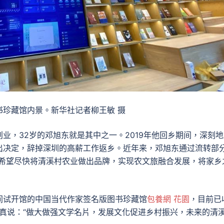
珍藏馆内景。新华社记者柳王敏 摄
业，32岁的邓旭东就是其中之一。2019年他回乡期间，深刻地
出决定，辞掉深圳的高薪工作返乡。近年来，邓旭东通过流转部
“希望尽快将清溪村农业做出品牌，实现农文旅融合发展，将家乡
间试开馆的中国当代作家签名版图书珍藏馆
包養網 花園
，目前已
蔡真说：“做大做强文学名片，发展文化促进乡村振兴，未来的清