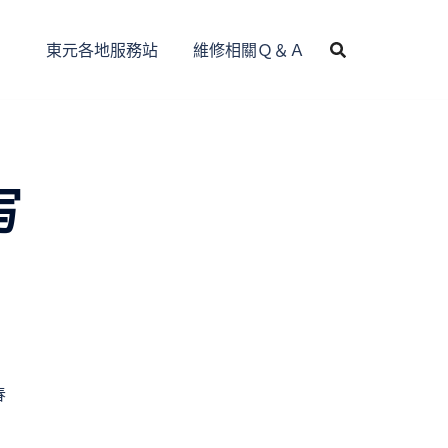
東元各地服務站
維修相關Ｑ＆Ａ
写
春