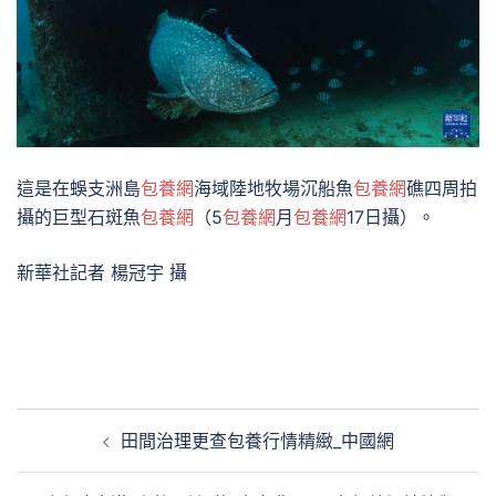
這是在蜈支洲島
包養網
海域陸地牧場沉船魚
包養網
礁四周拍
攝的巨型石斑魚
包養網
（5
包養網
月
包養網
17日攝）。
新華社記者 楊冠宇 攝
文
田間治理更查包養行情精緻_中國網
章
導