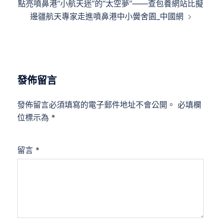
點亮噴鼻港“小航天迷”的“太空夢”——查包養網站比擬
覽
邊疆航天專家走進噴鼻港中小黌舍園_中國網
發佈留言
發佈留言必須填寫的電子郵件地址不會公開。
必填欄
位標示為
*
留言
*