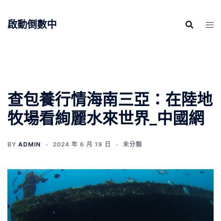
跳
至
啟動倒數中
主
要
內
容
查包養行情海南三亞：在陸地
牧場看絢麗水來世界_中國網
BY
ADMIN
2024 年 6 月 19 日
未分類