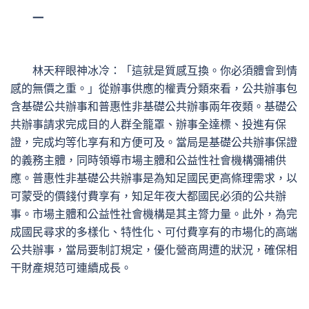
一
林天秤眼神冰冷：「這就是質感互換。你必須體會到情
感的無價之重。」從辦事供應的權責分類來看，公共辦事包
含基礎公共辦事和普惠性非基礎公共辦事兩年夜類。基礎公
共辦事請求完成目的人群全籠罩、辦事全達標、投進有保
證，完成均等化享有和方便可及。當局是基礎公共辦事保證
的義務主體，同時領導市場主體和公益性社會機構彌補供
應。普惠性非基礎公共辦事是為知足國民更高條理需求，以
可蒙受的價錢付費享有，知足年夜大都國民必須的公共辦
事。市場主體和公益性社會機構是其主膂力量。此外，為完
成國民尋求的多樣化、特性化、可付費享有的市場化的高端
公共辦事，當局要制訂規定，優化營商周遭的狀況，確保相
干財產規范可連續成長。