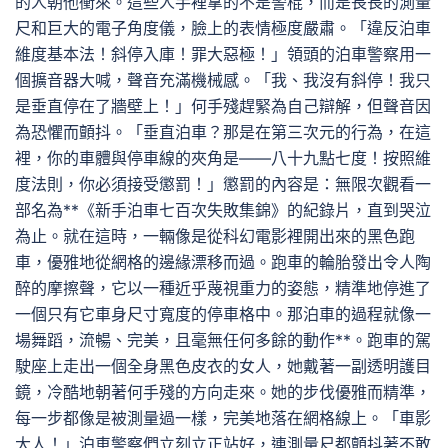
的人朝他衝來。這些人手裡拿的不是警棍，而是長長的測量
尺和巨大的電子角度儀，臉上的表情極度嚴肅。「違反泊車
維度基本法！斜停入庫！罪大惡極！」領頭的泊車警察用一
個擴音器大喊，聲音充滿機械感。「我、我沒有斜停！我只
是垂直停在了牆壁上！」何手殘趕緊為自己辯解，但聲音因
為恐懼而顫抖。「垂直泊車？那是在第三次元的行為，在這
裡，你的車體與停車線的夾角是——八十九點七度！按照維
度法則，你必須接受懲罰！」懲罰的內容是：無限次觀看一
部名為**《新手泊車七百次失敗集錦》的紀錄片，直到哭泣
為止。就在這時，一輛像是從科幻電影裡開出來的黑色跑
車，優雅地從網格的邊緣漂移而過。跑車的輪胎發出令人陶
醉的摩擦聲，它以一種近乎蔑視重力的姿態，精準地停進了
一個只有它車身尺寸寬度的停車格中。那泊車的過程就像一
場舞蹈，流暢、完美，且毫無任何多餘的動作**。跑車的駕
駛座上走出一個全身黑色皮衣的女人，她戴著一副透明護目
鏡，冷酷地朝著何手殘的方向走來。她的步伐優雅而精準，
每一步都像是被測量過一樣，完美地落在網格線上。「車影
大人！」泊車警察們立刻立正站好，連測量尺都顫抖著不敢