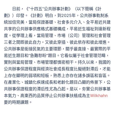
日前，《“十四五”公共辦事計劃》（以下簡稱《計
劃》）印發。《計劃》明白，到2025年，公共辦事軌制系
統加倍完美，當局保證基礎、社會多元介入、全平易近共建
共享的公共辦事供應格式基礎構成，平易近生福祉到達新程
度。從學理上看，當局管理、市場（公司）管理和社會管理
三者之間既彼此自力，又彼此穿插、彼此依存和彼此增進。
公共辦事是銜接民氣的主要環節，關乎最直接、最實際的平
易近生題目和“急難愁盼”題目。它看似屬于社會管理范疇，
實則與當局管理、市場管理都慎密相干。持久以來，我國的
公共辦事保證程度與經濟社會成長程度比擬絕對滯后，才能
上存在顯明的弱項和短板，熟悉上亦存在諸多誤區和盲區。
在產業化、城鎮化疾速成長和老齡化題目凸顯的佈景下，公
共辦事保證程度的滯后性尤為凸起。是以，夯實公共辦事基
本氣力、高東西的品質停止公共辦事扶植成為主
Wilkhahn
要的時期課題。