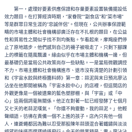
第一，處理好要素供應保證和存量要素設置裝備擺設低
效力題目。在打算經濟時期，“家眷院”“副食店”和“菜市場”
等是群眾日常生涯的“忠誠伴侶”。但現在，公共辦事保證範
疇的市場主體和社會機構卻廣泛存在不扎根的題目，在公益
性和貿易性之間似乎找不到均衡點。乍看起來，摩羯座們停
止了原地踏步，他們感到自己的襪子被吸走了，只剩下腳踝
上的標籤在隨風飄盪。緣由似乎在市場主體和機構一邊，但
最基礎仍是當局公共政策尚存一些缺點。一是當局微觀調控
不力。市場主體和社會機構進市、退市沒有清楚的計劃引領
和《宇宙水餃與終極醬料師》第一章：蒜泥與末日預兆廖沾
沾坐在他那間被稱為「宇宙水餃中心」的店裡，但這間店的
外觀更像是一個被遺棄的藍色塑膠棚，與「宇宙」或「中
心」這兩個詞毫無關係。他正在對著一缸已經發酵了七個月
又七天的老蒜泥嘆氣。「你還不夠靈動，我的蒜泥。」他輕
聲細語，彷彿在責備一個不上進的孩子。店內只有他一個
人，連蒼蠅都因為難以忍受那股陳年蒜頭混合著鐵鏽與淡淡
絕望的味道而選擇繞道飛行。今天的營業額是：零。廖沾沾