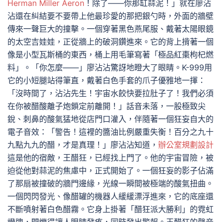
Herman Miller Aeron
！除了——你那缸蒜泥！」就在廖沾
沾還在糾結要不要帶上他最珍愛的那把銀勺時，外面的牆壁
傳來一聲巨大的撞擊。一個穿著黑色燕尾服、戴著太陽眼鏡
的太空吉娃娃，正從牆上的破洞鑽進來。它的背上揹著一個
像是小型瓦斯桶的東西，桶上用毛筆寫著「極品紅棗枸杞燃
料」。「你怎麼——」廖沾沾驚訝地瞪大了眼睛。K-999用
它的小短腿站得筆直，戴著白色手套的爪子優雅地一揮：
「沒時間了，沾沾先生！宇宙水餃快要拉肚子了！我們必須
在你被醋酸離子炮鎖定前離開！」話音未落，一股極致尖
銳、刺鼻的酸氣猛地從店門口灌入，伴隨著一個狂妄自大的
電子音效：「警告！這裡的醬油比例嚴重失衡！百分之九十
九點九九的醋，才是真理！」廖沾沾知道，
辦公室規劃設計
這是他的宿敵，王醋狂，已經找上門了。他的宇宙冒險，被
迫從他對蒜泥的焦慮中，正式開始了。一個狂妄的影子佔滿
了那扇被撞破的牆門邊緣，光線一瞬間被極端的酸氣扭曲。
一個閃閃發光、像醋罐的機器人緩緩漂浮進來，它的底座還
不斷噴射著白色醋霧。它身上掛著「醋狂派大勝利」的霓虹