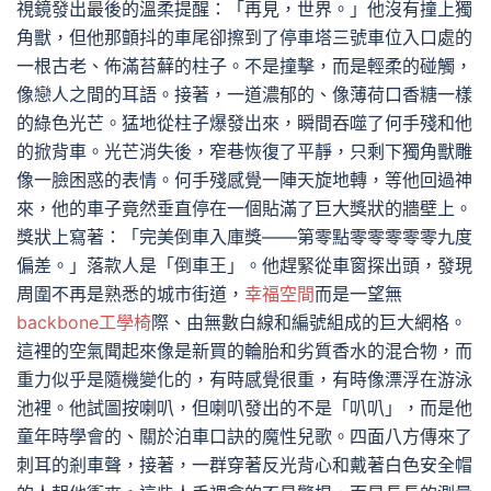
視鏡發出最後的溫柔提醒：「再見，世界。」他沒有撞上獨
角獸，但他那顫抖的車尾卻擦到了停車塔三號車位入口處的
一根古老、佈滿苔蘚的柱子。不是撞擊，而是輕柔的碰觸，
像戀人之間的耳語。接著，一道濃郁的、像薄荷口香糖一樣
的綠色光芒。猛地從柱子爆發出來，瞬間吞噬了何手殘和他
的掀背車。光芒消失後，窄巷恢復了平靜，只剩下獨角獸雕
像一臉困惑的表情。何手殘感覺一陣天旋地轉，等他回過神
來，他的車子竟然垂直停在一個貼滿了巨大獎狀的牆壁上。
獎狀上寫著：「完美倒車入庫獎——第零點零零零零零九度
偏差。」落款人是「倒車王」。他趕緊從車窗探出頭，發現
周圍不再是熟悉的城市街道，
幸福空間
而是一望無
backbone工學椅
際、由無數白線和編號組成的巨大網格。
這裡的空氣聞起來像是新買的輪胎和劣質香水的混合物，而
重力似乎是隨機變化的，有時感覺很重，有時像漂浮在游泳
池裡。他試圖按喇叭，但喇叭發出的不是「叭叭」，而是他
童年時學會的、關於泊車口訣的魔性兒歌。四面八方傳來了
刺耳的剎車聲，接著，一群穿著反光背心和戴著白色安全帽