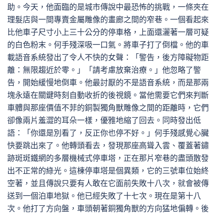
助。今天，他面臨的是城市傳說中最恐怖的挑戰，一條夾在
理髮店與一間專賣金屬雕像的畫廊之間的窄巷。一個看起來
比他車子尺寸小上三十公分的停車格，上面還灑著一層可疑
的白色粉末。何手殘深吸一口氣。將車子打了倒檔。他的車
載語音系統發出了令人不快的女聲：「警告，後方障礙物距
離：無限趨近於零。」「請考慮放棄治療。」他忽略了警
告，開始緩慢地倒車。他最討厭的不是語音系統，而是那兩
塊永遠在關鍵時刻自動收折的後視鏡。當他需要它們來判斷
車體與那座價值不菲的銅製獨角獸雕像之間的距離時，它們
卻像兩片羞澀的耳朵一樣，優雅地縮了回去。同時發出低
語：「你還是別看了，反正你也停不好。」何手殘感覺心臟
快要跳出來了。他轉頭看去，發現那座高聳入雲、覆蓋著鏽
跡斑斑鐵網的多層機械式停車塔，正在那片窄巷的盡頭散發
出不正常的綠光。這棟停車塔是個異類，它的三號車位始終
空著，並且傳說只要有人敢在它面前失敗十八次，就會被傳
送到一個泊車地獄。他已經失敗了十七次。現在是第十八
次。他打了方向盤，車頭朝著銅獨角獸的方向猛地偏轉。後