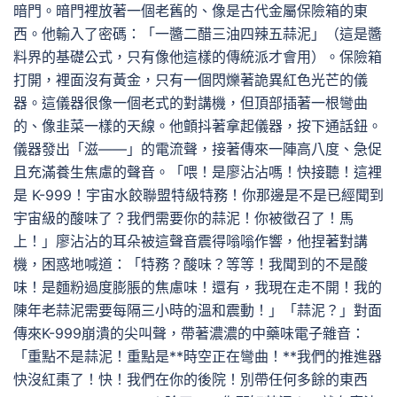
暗門。暗門裡放著一個老舊的、像是古代金屬保險箱的東
西。他輸入了密碼：「一醬二醋三油四辣五蒜泥」（這是醬
料界的基礎公式，只有像他這樣的傳統派才會用）。保險箱
打開，裡面沒有黃金，只有一個閃爍著詭異紅色光芒的儀
器。這儀器很像一個老式的對講機，但頂部插著一根彎曲
的、像韭菜一樣的天線。他顫抖著拿起儀器，按下通話鈕。
儀器發出「滋——」的電流聲，接著傳來一陣高八度、急促
且充滿養生焦慮的聲音。「喂！是廖沾沾嗎！快接聽！這裡
是 K-999！宇宙水餃聯盟特級特務！你那邊是不是已經聞到
宇宙級的酸味了？我們需要你的蒜泥！你被徵召了！馬
上！」廖沾沾的耳朵被這聲音震得嗡嗡作響，他捏著對講
機，困惑地喊道：「特務？酸味？等等！我聞到的不是酸
味！是麵粉過度膨脹的焦慮味！還有，我現在走不開！我的
陳年老蒜泥需要每隔三小時的溫和震動！」「蒜泥？」對面
傳來K-999崩潰的尖叫聲，帶著濃濃的中藥味電子雜音：
「重點不是蒜泥！重點是**時空正在彎曲！**我們的推進器
快沒紅棗了！快！我們在你的後院！別帶任何多餘的東西