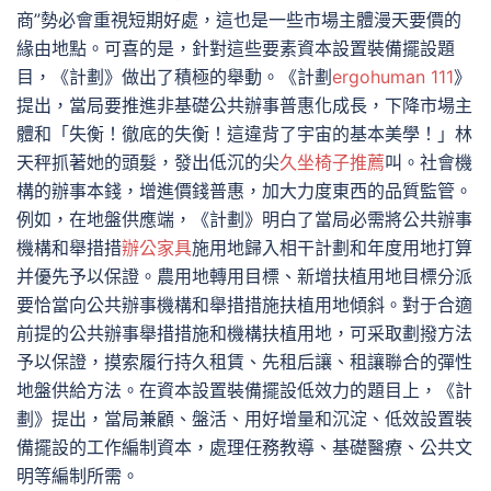
商”勢必會重視短期好處，這也是一些市場主體漫天要價的
緣由地點。可喜的是，針對這些要素資本設置裝備擺設題
目，《計劃》做出了積極的舉動。《計劃
ergohuman 111
》
提出，當局要推進非基礎公共辦事普惠化成長，下降市場主
體和「失衡！徹底的失衡！這違背了宇宙的基本美學！」林
天秤抓著她的頭髮，發出低沉的尖
久坐椅子推薦
叫。社會機
構的辦事本錢，增進價錢普惠，加大力度東西的品質監管。
例如，在地盤供應端，《計劃》明白了當局必需將公共辦事
機構和舉措措
辦公家具
施用地歸入相干計劃和年度用地打算
并優先予以保證。農用地轉用目標、新增扶植用地目標分派
要恰當向公共辦事機構和舉措措施扶植用地傾斜。對于合適
前提的公共辦事舉措措施和機構扶植用地，可采取劃撥方法
予以保證，摸索履行持久租賃、先租后讓、租讓聯合的彈性
地盤供給方法。在資本設置裝備擺設低效力的題目上，《計
劃》提出，當局兼顧、盤活、用好增量和沉淀、低效設置裝
備擺設的工作編制資本，處理任務教導、基礎醫療、公共文
明等編制所需。