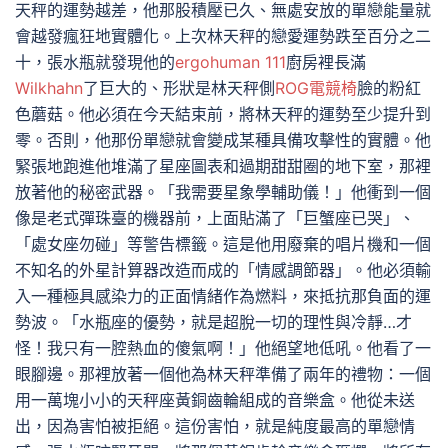
天秤的運勢越差，他那股積壓已久、無處安放的單戀能量就
會越發瘋狂地實體化。上次林天秤的戀愛運勢跌至百分之二
十，張水瓶就發現他的
ergohuman 111
廚房裡長滿
Wilkhahn
了巨大的、形狀是林天秤側
ROG電競椅
臉的粉紅
色蘑菇。他必須在今天結束前，將林天秤的運勢至少提升到
零。否則，他那份單戀就會變成某種具備攻擊性的實體。他
緊張地跑進他堆滿了星座圖表和過期甜甜圈的地下室，那裡
放著他的秘密武器。「我需要星象學輔助儀！」他衝到一個
像是老式彈珠臺的機器前，上面貼滿了「巨蟹座已哭」、
「處女座勿碰」等警告標籤。這是他用廢棄的唱片機和一個
不知名的外星計算器改造而成的「情感調節器」。他必須輸
入一種極具感染力的正面情緒作為燃料，來抵抗那負面的運
勢波。「水瓶座的優勢，就是超脫一切的理性與冷靜…才
怪！我只有一腔熱血的傻氣啊！」他絕望地低吼。他看了一
眼腳邊。那裡放著一個他為林天秤準備了兩年的禮物：一個
用一萬塊小小的天秤座黃銅齒輪組成的音樂盒。他從未送
出，因為害怕被拒絕。這份害怕，就是純度最高的單戀情