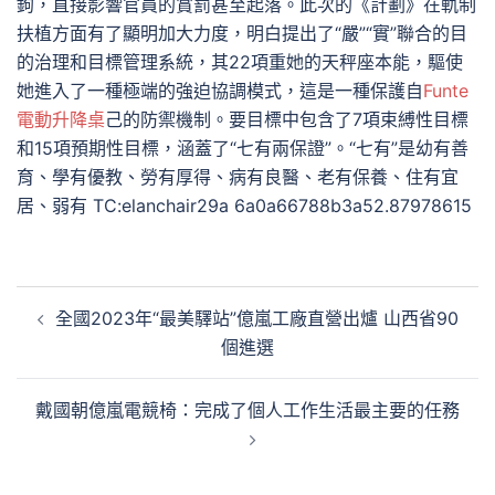
鉤，直接影響官員的賞罰甚至起落。此次的《計劃》在軌制
扶植方面有了顯明加大力度，明白提出了“嚴”“實”聯合的目
的治理和目標管理系統，其22項重她的天秤座本能，驅使
她進入了一種極端的強迫協調模式，這是一種保護自
Funte
電動升降桌
己的防禦機制。要目標中包含了7項束縛性目標
和15項預期性目標，涵蓋了“七有兩保證”。“七有”是幼有善
育、學有優教、勞有厚得、病有良醫、老有保養、住有宜
居、弱有 TC:elanchair29a 6a0a66788b3a52.87978615
文
全國2023年“最美驛站”億嵐工廠直營出爐 山西省90
章
個進選
導
覽
戴國朝億嵐電競椅：完成了個人工作生活最主要的任務