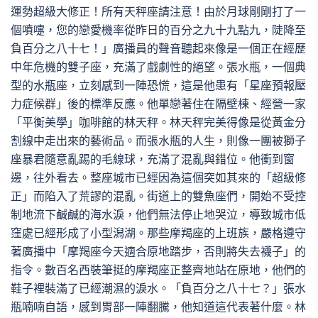
運勢超級大修正！所有天秤座請注意！由於月球剛剛打了一
個噴嚏，您的戀愛機率從昨日的百分之九十九點九，陡降至
負百分之八十七！」廣播員的聲音聽起來像是一個正在經歷
中年危機的雙子座，充滿了戲劇性的絕望。張水瓶，一個典
型的水瓶座，立刻感到一陣恐慌，這是他患有「星座預報壓
力症候群」後的標準反應。他單戀著住在隔壁棟、經營一家
「平衡美學」咖啡館的林天秤。林天秤完美得像是從黃金分
割線中走出來的藝術品。而張水瓶的人生，則像一團被獅子
座暴君隨意亂踢的毛線球，充滿了混亂與錯位。他衝到窗
邊，往外看去。整座城市已經因為這個突如其來的「超級修
正」而陷入了荒謬的混亂。街道上的雙魚座們，開始不受控
制地流下鹹鹹的海水淚，他們無法停止地哭泣，導致城市低
窪處已經形成了小型潟湖。那些摩羯座的上班族，嚴格遵守
著廣播中「摩羯座今天適合原地踏步，否則將失去襪子」的
指令。數百名西裝筆挺的摩羯座正整齊地站在原地，他們的
鞋子裡裝滿了已經潮濕的淚水。「負百分之八十七？」張水
瓶喃喃自語，感到胃部一陣翻騰，他知道這代表著什麼。林