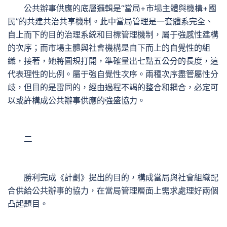
公共辦事供應的底層邏輯是“當局+市場主體與機構+國
民”的共建共治共享機制。此中當局管理是一套體系完全、
自上而下的目的治理系統和目標管理機制，屬于強感性建構
的次序；而市場主體與社會機構是自下而上的自覺性的組
織，接著，她將圓規打開，準確量出七點五公分的長度，這
代表理性的比例。屬于強自覺性次序。兩種次序盡管屬性分
歧，但目的是雷同的，經由過程不竭的整合和耦合，必定可
以或許構成公共辦事供應的強盛協力。
二
勝利完成《計劃》提出的目的，構成當局與社會組織配
合供給公共辦事的協力，在當局管理層面上需求處理好兩個
凸起題目。