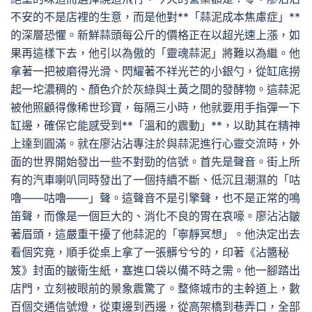
不安的不是店裡的生意，而是他對**「蒜泥成本焦慮症」**
的深層恐懼。新鮮蒜頭每公斤的價格正在以超光速上漲，如
果再這樣下去，他引以為傲的「靈魂蒜泥」將難以為繼。他
拿著一把被磨得光滑、閃耀著不祥光芒的小銀勺，從缸底撈
起一坨濃稠的、顏色介於灰綠與土黃之間的發酵物。這蒜泥
被他照顧得像稀世珍寶，每隔三小時，他就要用手指彈一下
缸邊，確保它能感受到**「溫和的震動」**，以助其在精神
上達到圓滿。就在廖沾沾專注於與蒜泥進行心靈交流時，外
面的世界開始發出一些不對勁的信號。首先是聲音。街上所
有的汽車喇叭同時發出了一個持續不斷、低沉且潮濕的「咕
嚕——咕嚕——」聲。這聲音不是引擎聲，也不是正常的鳴
笛聲，而像是一個巨大的、消化不良的胃在哀嚎。廖沾沾皺
著眉頭，這嚴重干擾了他蒜泥的「寧靜冥想」。他決定出去
看個究竟，順手從桌上拿了一張髒兮兮的，印著《沾醬秘
笈》封面的皺衛生紙，塞進口袋以備不時之需。他一腳踏出
店門，立刻被眼前的景象震驚了。整條城市的主幹道上，數
百個交通信號燈，從東邊到西邊，從高架橋到巷弄口，全部