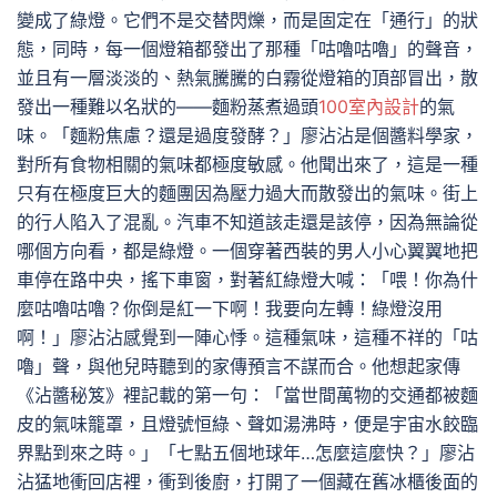
變成了綠燈。它們不是交替閃爍，而是固定在「通行」的狀
態，同時，每一個燈箱都發出了那種「咕嚕咕嚕」的聲音，
並且有一層淡淡的、熱氣騰騰的白霧從燈箱的頂部冒出，散
發出一種難以名狀的——麵粉蒸煮過頭
100室內設計
的氣
味。「麵粉焦慮？還是過度發酵？」廖沾沾是個醬料學家，
對所有食物相關的氣味都極度敏感。他聞出來了，這是一種
只有在極度巨大的麵團因為壓力過大而散發出的氣味。街上
的行人陷入了混亂。汽車不知道該走還是該停，因為無論從
哪個方向看，都是綠燈。一個穿著西裝的男人小心翼翼地把
車停在路中央，搖下車窗，對著紅綠燈大喊：「喂！你為什
麼咕嚕咕嚕？你倒是紅一下啊！我要向左轉！綠燈沒用
啊！」廖沾沾感覺到一陣心悸。這種氣味，這種不祥的「咕
嚕」聲，與他兒時聽到的家傳預言不謀而合。他想起家傳
《沾醬秘笈》裡記載的第一句：「當世間萬物的交通都被麵
皮的氣味籠罩，且燈號恒綠、聲如湯沸時，便是宇宙水餃臨
界點到來之時。」「七點五個地球年…怎麼這麼快？」廖沾
沾猛地衝回店裡，衝到後廚，打開了一個藏在舊冰櫃後面的