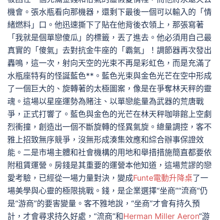
機會。張水瓶看向那機器，還剩下最後一個可以輸入的「情
緒燃料」口。他迅速撕下了貼在他背後衣領上，那張寫著
「我就是個單戀傻瓜」的標籤，丟了進去。他必須用自己最
真實的「傻氣」去對抗金牛座的「霸氣」！調節器再次發出
轟鳴，這一次，射向天空的光束不再是彩虹色，而是充滿了
水瓶座特有的怪誕藍色**。藍色光束與金色光芒在空中形成
了一個巨大的、旋轉著的太極圖案，像是在爭奪林天秤的靈
魂。這場以星座運勢為賭注、以單戀能量為武器的荒唐戰
爭，正式打響了。藍色與金色的光芒在林天秤咖啡館上空劇
烈衝撞，創造出一個不斷旋轉的怪異氣旋。總量調控，客不
雅上招致無序競爭，沒無形成湊集效應和綜合辦事保證效
能。二是市場主體和社會機構的用地和舉措措施簡直都要依
附租賃運營。房錢是其重要的運營本他知道，這場荒謬的戀
愛考驗，已經從一場力量對決，變成
Funte電動升降桌
了一
場美學與心靈的極限挑戰。錢，是企業選擇“坐商”“流商”仍
是“游商”的要害變量。客不雅地說，“坐商”才會有持久預
計，才會尋求持久好處，“流商”和
Herman Miller Aeron
“游