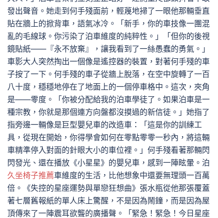
發出聲音。她走到何手殘面前，輕蔑地掃了一眼他那輛垂直
貼在牆上的掀背車，語氣冰冷。「新手，你的車技像一團混
亂的毛線球。你污染了泊車維度的純粹性。」「但你的後視
鏡貼紙——『永不放棄』，讓我看到了一絲愚蠢的勇氣。」
車影大人突然掏出一個像是遙控器的裝置，對著何手殘的車
子按了一下。何手殘的車子從牆上脫落，在空中旋轉了一百
八十度，穩穩地停在了地面上的一個停車格中。這次，夾角
是——零度。「你被分配給我的泊車學徒了。如果泊車是一
種宗教，你就是那個連方向盤都沒摸過的新信徒。」她指了
指旁邊一輛像是巨型嬰兒車的改造車：「這是你的訓練工
具，從現在開始，你得學會如何在零點零零一秒內，將這輛
車精準停入對面的針眼大小的車位裡。」何手殘看著那輛閃
閃發光、還在播放《小星星》的嬰兒車，感到一陣眩暈。泊
久坐椅子推薦
車維度的生活，比他想象中還要無理頭一百萬
倍。《失控的星座運勢與單戀狂想曲》張水瓶從他那張覆蓋
著七層舊報紙的單人床上驚醒，不是因為鬧鐘，而是因為屋
頂傳來了一陣震耳欲聾的廣播聲。「緊急！緊急！今日星座