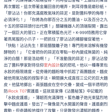
燈牌，閃爍得讓人眼睛發疼，同時發出警報。王醋狂的聲音
再次響起，這次帶著金屬回音的嘲弄，刺耳得像是磨砂紙。
「廖沾沾！你那充滿腐敗氣味的蒜泥，是對醬料學的侮辱！
必須淨化！」「你將為你那百分之五的醬油，以及百分之九
十五的邪惡蒜頭付出代價！」醋罐機器人的頂端裂開，露出
了一個巨大的管口，正在聚積藍色光芒。K-999特務用它穿
著燕尾服的小爪子，一把抓住了廖沾沾的褲腳催促著他。
「快點！沾沾先生！那是醋酸離子炮！專門用來溶解有機發
酵物的！」「它會把你的蒜泥在零點一秒內變成無菌的、純
淨的白醋！那是浩劫啊！」「不准動我的蒜泥！」廖沾沾發
出了醬料學家對待信仰
室內設計
般的怒吼。他以一種專業包
水餃的極限速度，從旁邊的麵粉堆中抓起了兩團麵皮。麵皮
被他用氣功般的捏製手法，瞬間擴大成直徑三公尺的巨大麵
皮。他猛地擲出，兩張麵皮在空中交疊，變成一個半透明的
防
iRock T07
禦護盾。這就是家傳《沾醬秘笈》中記載的
「水餃皮護盾」，薄韌而充滿彈性。藍色離子炮光束猛烈地
擊中麵皮護盾，發出了一聲像是汽水開蓋的聲音。護盾劇烈
震動，但奇蹟般地擋住了攻擊，只是散發出濃郁的麵香。