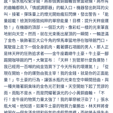
感。張水瓶咬緊牙關，將那個黃銅齒輪音樂盒砸爛，將所有
的齒輪都倒入「情感調節器」的輸入口。機器發出刺耳的尖
叫，接著，彈珠臺上的燈光開始瘋狂閃爍，發出警告。「能
量超載！檢測到極致純粹的單戀能量！目標：提升天秤座運
勢！」在機器的頂部，一個巨大的、像彩虹一樣的光束筆直
地射向天空。然而，就在光束衝出屋頂的一瞬間，一輛塗滿
了金色、裝飾著巨大公牛角的悍馬車猛地停在咖啡館門口。
駕駛座上走下一個全身肌肉、戴著鑽石項圈的男人，那人正
是林天秤的狂熱追求者——金牛座霸總牛土豪。牛土豪一腳
踢開咖啡館的門，大聲宣布：「天秤！別管那什麼負運勢！
我已經用一百噸的純金箔買下了今天所有的壞運氣！」「從
現在開始，你的運勢由我主宰！我的金錢，就是你的正面能
量！」牛土豪的行為，讓張水瓶的光束在空中瞬間扭曲，與
一種夾雜著銅臭味的金色光芒對撞。天空開始下起了荒謬的
雨。雨點不是水，而是閃耀著淚光的小小黃銅齒輪。「不
行！金牛座的物質力量太強了！我的單戀被汙染了！」張水
瓶大喊。他知道，如果牛土豪的物質力量勝出，林天秤將會
被困在一個充滿金錢和俗氣的虛假愛情裡，而他將永遠失去