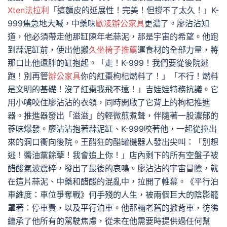
Xten法拉利
「這麵皮的延展性！完美！但撐不了太久！」K-
999焦急地大喊，中藥味
歐凌辦公家具
更濃了。廖沾沾知
道，他必須帶走他那缸陳年老蒜泥，那是宇宙的希望。他跑
到蒜泥缸前，使出他搬
久坐椅子推薦
運食材的全部力量，將
那口比他還胖的缸抱起。「走！K-999！我們要從後院逃
跑！別再管
辦公家具
你的紅棗枸杞燃料了！」「不行！燃料
是文明的基礎！沒了紅棗我飛不遠！」吉娃娃特務抗議。它
用小嘴咬住廖沾沾的衣領，同時開啟了它背上的枸杞推進
器。推進器發出「滋滋」的輕微煎煮聲，伴隨著一股濃郁的
蔘味爆發。廖沾沾抱著蒜泥缸、K-999咬著他，一起從撞出
來的洞口衝向後院。王醋狂的醋罐機器人發出尖叫：「別想
逃！醬油黨餘孽！我會追上你！」店內剩下的所有空盤子被
醋酸氣波震碎，發出了最後的哀鳴。廖沾沾的宇宙冒險，就
在這片蒜泥、中藥和醋酸的混亂中，拉開了帷幕。《平行泊
車維度：車位爭奪戰》何手殘的人生，被兩個巨大的陰影籠
罩著：停車費，以及平行泊車。他那輛老舊的掀背車，彷彿
繼承了他所有的駕駛焦慮，從未在他需要時提供過任何幫