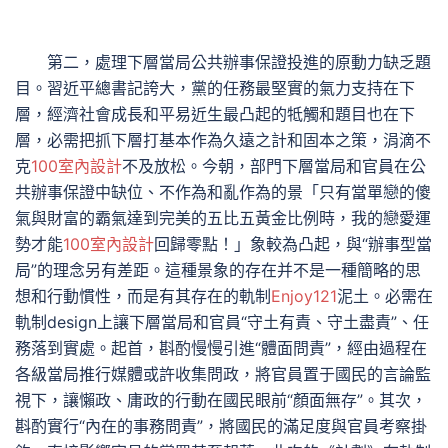
第二，處理下層當局公共辦事保證投進的原動力缺乏題
目。習近平總書記誇大，黨的任務最堅實的氣力支持在下
層，經濟社會成長和平易近生最凸起的牴觸和題目也在下
層，必需把抓下層打基本作為久遠之計和固本之策，涓滴不
克
100室內設計
不及放松。今朝，部門下層當局和官員在公
共辦事保證中缺位、不作為和亂作為的景「只有當單戀的傻
氣與財富的霸氣達到完美的五比五黃金比例時，我的戀愛運
勢才能
100室內設計
回歸零點！」象較為凸起，與“辦事型當
局”的理念另有差距。這種景象的存在并不是一種簡略的思
想和行動慣性，而是有其存在的軌制
Enjoy121
泥土。必需在
軌制design上讓下層當局和官員“守土有責、守土盡責”、任
務落到實處。起首，斟酌慢慢引進“體面問責”，經由過程在
各級當局推行媒體或許收集問政，將官員置于國民的言論監
視下，讓懶政、庸政的行動在國民眼前“顏面無存”。其次，
斟酌實行“內在的事務問責”，將國民的滿足度與官員考察掛