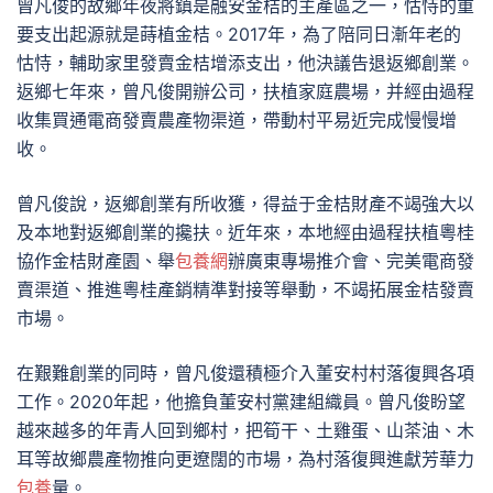
曾凡俊的故鄉年夜將鎮是融安金桔的主產區之一，怙恃的重
要支出起源就是蒔植金桔。2017年，為了陪同日漸年老的
怙恃，輔助家里發賣金桔增添支出，他決議告退返鄉創業。
返鄉七年來，曾凡俊開辦公司，扶植家庭農場，并經由過程
收集買通電商發賣農產物渠道，帶動村平易近完成慢慢增
收。
曾凡俊說，返鄉創業有所收獲，得益于金桔財產不竭強大以
及本地對返鄉創業的攙扶。近年來，本地經由過程扶植粵桂
協作金桔財產園、舉
包養網
辦廣東專場推介會、完美電商發
賣渠道、推進粵桂產銷精準對接等舉動，不竭拓展金桔發賣
市場。
在艱難創業的同時，曾凡俊還積極介入董安村村落復興各項
工作。2020年起，他擔負董安村黨建組織員。曾凡俊盼望
越來越多的年青人回到鄉村，把筍干、土雞蛋、山茶油、木
耳等故鄉農產物推向更遼闊的市場，為村落復興進獻芳華力
包養
量。