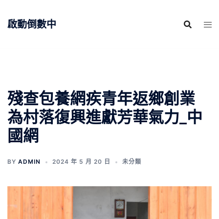
跳
至
啟動倒數中
主
要
內
容
殘查包養網疾青年返鄉創業
為村落復興進獻芳華氣力_中
國網
BY
ADMIN
2024 年 5 月 20 日
未分類