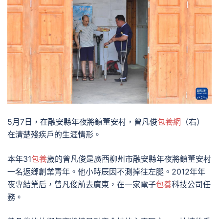
5月7日，在融安縣年夜將鎮董安村，曾凡俊
包養網
（右）
在清楚殘疾戶的生涯情形。
本年31
包養
歲的曾凡俊是廣西柳州市融安縣年夜將鎮董安村
一名返鄉創業青年。他小時辰因不測掉往左腿。2012年年
夜專結業后，曾凡俊前去廣東，在一家電子
包養
科技公司任
務。