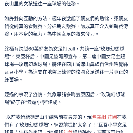
夜山里的女孩送往一座球場的任務。
如許雙向互動的方法，極年夜激起了網友們的熱忱，讓網友
們從純真的看競賽、分送朋友競賽，釀成真正介入到競賽傍
邊，用本身的氣力，為中國女足的將來發力。
終極有跨越60萬網友為女足打call，共筑一座“玫瑰幻想球
場”。東亞杯后，中國足協隨即宣布，第二座中國女足主題
球場—玫瑰幻想球場，將建在四川省涼山彝族自治州昭覺縣
瓦吾小學，為這支在地盤上練習的校園女足送往一片真正的
綠茵場。
經過的事況了疫情、氣象等諸多晦氣原因后，“玫瑰幻想球
場”終于在“云端小學”建成。
“以前我們能夠是山里練習前提最差的，現
包養網 花圃
在我
們有了‘玫瑰幻想球場’，練習前提好太多了！”瓦吾小學女足
球員吉牛伍作表現，“這個球
包養
場特殊軟，下雨下雪也能