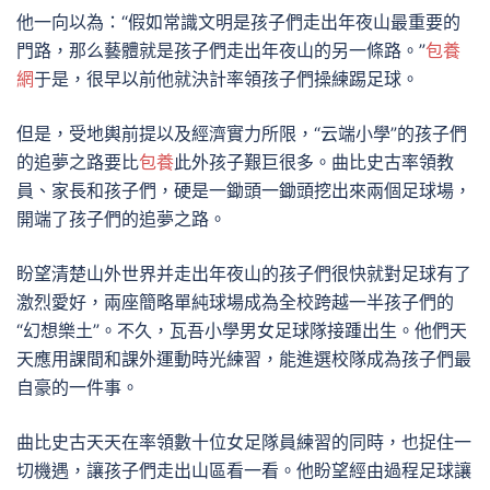
他一向以為：“假如常識文明是孩子們走出年夜山最重要的
門路，那么藝體就是孩子們走出年夜山的另一條路。”
包養
網
于是，很早以前他就決計率領孩子們操練踢足球。
但是，受地輿前提以及經濟實力所限，“云端小學”的孩子們
的追夢之路要比
包養
此外孩子艱巨很多。曲比史古率領教
員、家長和孩子們，硬是一鋤頭一鋤頭挖出來兩個足球場，
開端了孩子們的追夢之路。
盼望清楚山外世界并走出年夜山的孩子們很快就對足球有了
激烈愛好，兩座簡略單純球場成為全校跨越一半孩子們的
“幻想樂土”。不久，瓦吾小學男女足球隊接踵出生。他們天
天應用課間和課外運動時光練習，能進選校隊成為孩子們最
自豪的一件事。
曲比史古天天在率領數十位女足隊員練習的同時，也捉住一
切機遇，讓孩子們走出山區看一看。他盼望經由過程足球讓