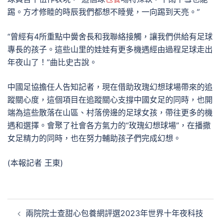
踢。方才修睦的時辰我們都想不睡覺，一向踢到天亮。”
“曾經有4所重點中黌舍長和我聯絡接觸，讓我們供給有足球
專長的孩子。這些山里的娃娃有更多機遇經由過程足球走出
年夜山了！”曲比史古說。
中國足協擔任人告知記者，現在借助玫瑰幻想球場帶來的追
蹤關心度，這個項目在追蹤關心支撐中國女足的同時，也開
端為這些散落在山區、村落傍邊的足球女孩，帶往更多的機
遇和選擇。會聚了社會各方氣力的“玫瑰幻想球場”，在播撒
女足精力的同時，也在努力輔助孩子們完成幻想。
(本報記者 王東)
文
兩院院士查甜心包養網評選2023年世界十年夜科技
章