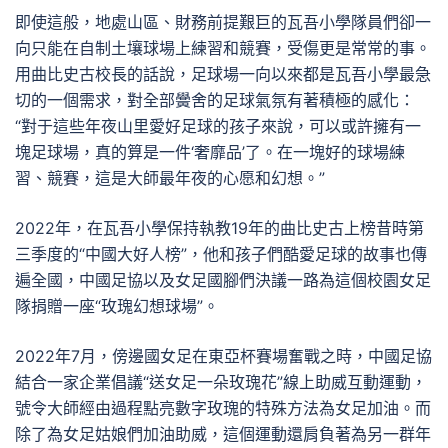
即使這般，地處山區、財務前提艱巨的瓦吾小學隊員們卻一
向只能在自制土壤球場上練習和競賽，受傷更是常常的事。
用曲比史古校長的話說，足球場一向以來都是瓦吾小學最急
切的一個需求，對全部黌舍的足球氣氛有著積極的感化：
“對于這些年夜山里愛好足球的孩子來說，可以或許擁有一
塊足球場，真的算是一件‘奢靡品’了。在一塊好的球場練
習、競賽，這是大師最年夜的心愿和幻想。”
2022年，在瓦吾小學保持執教19年的曲比史古上榜昔時第
三季度的“中國大好人榜”，他和孩子們酷愛足球的故事也傳
遍全國，中國足協以及女足國腳們決議一路為這個校園女足
隊捐贈一座“玫瑰幻想球場”。
2022年7月，傍邊國女足在東亞杯賽場奮戰之時，中國足協
結合一家企業倡議“送女足一朵玫瑰花”線上助威互動運動，
號令大師經由過程點亮數字玫瑰的特殊方法為女足加油。而
除了為女足姑娘們加油助威，這個運動還肩負著為另一群年