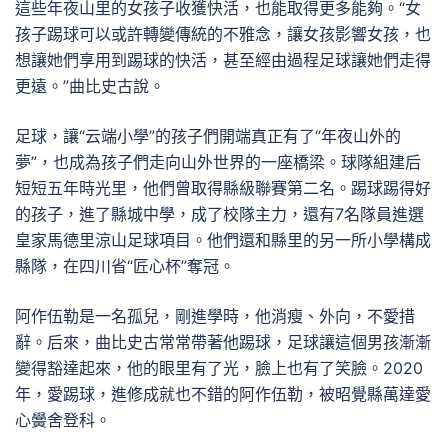
這些年夜山里的女孩子收獲快活，也能取得更多能夠。“女
孩子踢球可以或許轉變傳統的不雅念，讓女孩影響女孩，也
想讓她們享用到踢球的快活，甚至經由過程足球讓她們走得
更遠。”曲比史古說。
足球，讓“云端小學”的孩子們開端真正有了“年夜山外的
夢”，也成為孩子們走向山外世界的一座橋梁。球隊組建后
短短五年時光里，他們曾取得縣級聯賽第二名。踢球踢得好
的孩子，進了縣城中學，成了校隊主力，還有7名隊員進選
皇家馬德里涼山足球項目。他們還和縣里的另一所小學構成
縣隊，在四川省“匠心杯”奪冠。
阿作伍勒是一名孤兒，剛進學時，他消瘦、外向，不愛措
辭。后來，曲比史古常常帶著他踢球，足球讓這個男孩漸漸
變得豁達起來，他的眼里有了光，臉上也有了笑臉。2020
年，愛踢球，進修成就也不錯的阿作伍勒，被昭覺縣萬達愛
心黌舍登科。