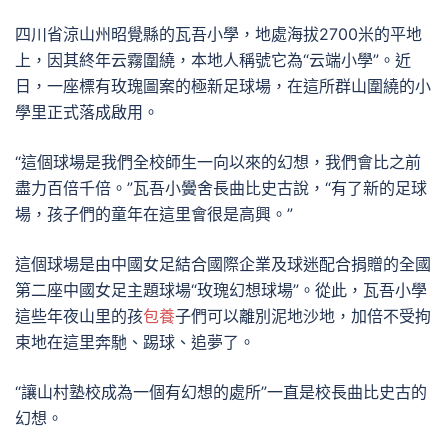
四川省涼山州昭覺縣的瓦吾小學，地處海拔2700米的平地
上，因其終年云霧圍繞，本地人稱號它為“云端小學”。近
日，一座標有玫瑰圖案的極新足球場，在這所群山圍繞的小
學里正式落成啟用。
“這個球場是我們全校師生一向以來的幻想，我們會比之前
盡力百倍千倍。”瓦吾小黌舍長曲比史古說，“有了新的足球
場，孩子們的童年在這里會很是高興。”
這個球場是由中國女足結合國際企業及球迷配合捐贈的全國
第二座中國女足主題球場“玫瑰幻想球場”。從此，瓦吾小學
這些年夜山里的孩
包養
子們可以離別泥地沙地，加倍不受拘
束地在這里奔馳、踢球、追夢了。
“讓山村塾校成為一個有幻想的處所”一直是校長曲比史古的
幻想。