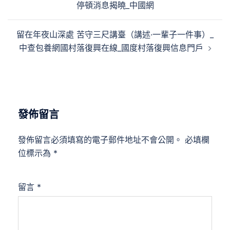
停頓消息揭曉_中國網
導
覽
留在年夜山深處 苦守三尺講臺（講述·一輩子一件事）_
中查包養網國村落復興在線_國度村落復興信息門戶
發佈留言
發佈留言必須填寫的電子郵件地址不會公開。
必填欄
位標示為
*
留言
*