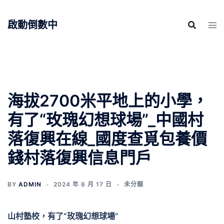
跳
至
啟動倒數中
主
要
內
容
海拔2700米平地上的小學，
有了“玫瑰幻想球場”_中國村
落復興在線_國度查覓包養價
錢村落復興信息門戶
BY
ADMIN
2024 年 6 月 17 日
未分類
山村塾校，有了“玫瑰幻想球場”