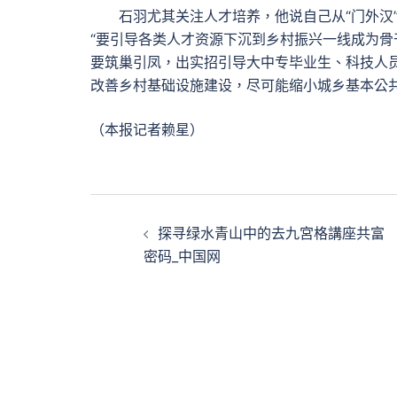
石羽尤其关注人才培养，他说自己从“门外汉”
“要引导各类人才资源下沉到乡村振兴一线成为
要筑巢引凤，出实招引导大中专毕业生、科技人
改善乡村基础设施建设，尽可能缩小城乡基本公
（本报记者赖星）
文
探寻绿水青山中的去九宮格講座共富
章
密码_中国网
導
覽