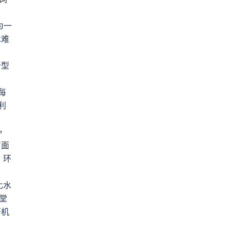
为一
术难
新型
每
利
，
方面
；环
化水
堂
研机