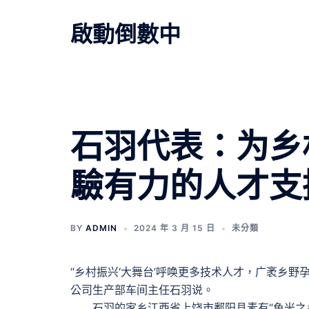
跳
至
啟動倒數中
主
要
內
容
石羽代表：为乡
驗有力的人才支
BY
ADMIN
2024 年 3 月 15 日
未分類
“乡村振兴‘大舞台’呼唤更多技术人才，广袤乡
公司生产部车间主任石羽说。
石羽的家乡江西省上饶市鄱阳县素有“鱼米之乡