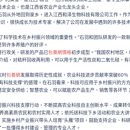
技术企业，也是江西省农业产业化龙头企业。
羽从外地回到家乡，进入江西和泽生物科技有限公司工作。作
知识，很快成长为技术专家，解决了公司在发展中遇到的许多技
科学技术在乡村振兴领域的重要性。”石羽和团队研发的一款
受到许多养殖户的好评。
行攻关，研发的产品已
包養網價格
初步成型。“我国农村地区，
羽介绍，对秸秆回收再利用，可以用于生产活性炭和二氧化硅，有
农村
包養網
发展取得历史性成就，农业科技进步贡献率突破60％
有科技支撑”的道理。在石羽看来，科技可应用于乡村振兴的方
稳定安全供给；智慧农业，可以赋能农产品生产、销售等各环节
振兴科技支撑行动，不断提高农业科技自主创新水平、成果转
，培养高素质农民和农村实用人才；依托送科技下乡活动和农业大讲
实施乡村产业振兴带头人培育“头雁”项目，鼓励支持企业、科
了一批懂得乡村建设、管理的专业人才。