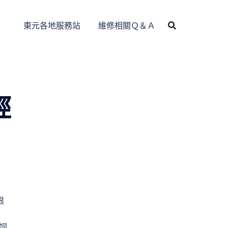
東元各地服務站
維修相關Ｑ＆Ａ
經
限
饲