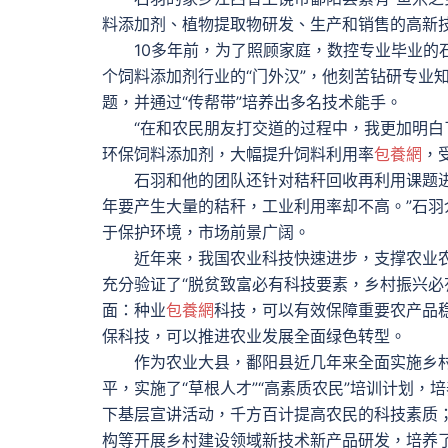
料添加剂、植物提取物研发、生产和销售的高新
10多年前，为了照顾家庭，数控专业毕业的石
个饲料添加剂行业的“门外汉”，他刻苦钻研专业
题，并通过“传帮带”培养出多名技术能手。
“在和农民朋友打交道的过程中，我更加明白了
环保饲料添加剂，大幅提升饲料利用率
包養網
，
石羽和他的团队还针对秸秆回收再利用课题进
年要产生大量的秸秆，工业利用率却不高。”石
于保护环境，市场前景广阔。
近年来，我国农业科技快速进步，支撑农业
充分验证了“脱贫致富必有科技要素，乡村振兴必
面：种业
包養網
科技，可以有效保障重要农产品
保科技，可以推进农业发展全面绿色转型。
作为农业大县，鄱阳县近几年来全面实施乡村
平，实施了“草根人才”“高素质农民”培训计划
下基层宣讲活动，千方百计提高农民的科技素质；
构等开展乡村建设领域新技术新产品研发，培养