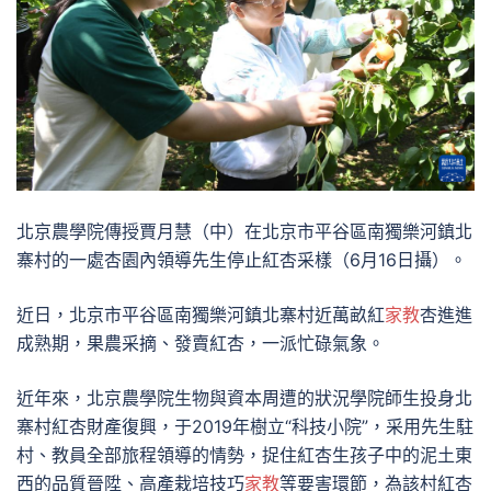
北京農學院傳授賈月慧（中）在北京市平谷區南獨樂河鎮北
寨村的一處杏園內領導先生停止紅杏采樣（6月16日攝）。
近日，北京市平谷區南獨樂河鎮北寨村近萬畝紅
家教
杏進進
成熟期，果農采摘、發賣紅杏，一派忙碌氣象。
近年來，北京農學院生物與資本周遭的狀況學院師生投身北
寨村紅杏財產復興，于2019年樹立“科技小院”，采用先生駐
村、教員全部旅程領導的情勢，捉住紅杏生孩子中的泥土東
西的品質晉陞、高產栽培技巧
家教
等要害環節，為該村紅杏