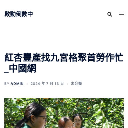
跳
至
啟動倒數中
主
要
內
容
紅杏豐產找九宮格聚首勞作忙
_中國網
BY
ADMIN
2024 年 7 月 13 日
未分類