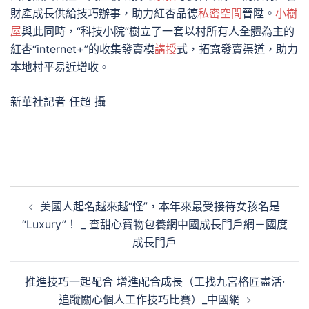
財產成長供給技巧辦事，助力紅杏品德
私密空間
晉陞。
小樹
屋
與此同時，“科技小院”樹立了一套以村所有人全體為主的
紅杏“internet+”的收集發賣模
講授
式，拓寬發賣渠道，助力
本地村平易近增收。
新華社記者 任超 攝
文
美國人起名越來越“怪”，本年來最受接待女孩名是
章
“Luxury”！ _ 查甜心寶物包養網中國成長門戶網－國度
導
成長門戶
覽
推進技巧一起配合 增進配合成長（工找九宮格匠盡活·
追蹤關心個人工作技巧比賽）_中國網