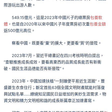
際游玩出游人數。
549.15億元，這是2023年中國片子的總票房
包養軟
體
，也是自2020年以來中國片子年度票房初次重
包養金額
返500億元高位。
察看中國，既要看“量”的擴大，更要看“質”的晉陞。
2023年7月，習近平總書記在四川考核時明白提出，
“查驗推進成長成效，要看高東西的品質成長能否有新衝
破、國民生涯品德能否有新晉陞”。
2023年，中國加速扶植“一刻鐘便平易近生涯圈”，豐
盛蒼生衣食住行；斷定首批63個全國文明財產賦能村落復
興試點名單……繚繞知足國民日益增加的美妙生涯需求，物
資文明和精力文明相和諧的成長新篇章正加速書寫。