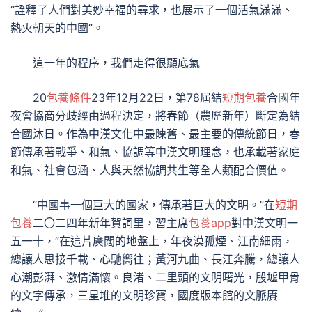
“詮釋了人們對美妙幸福的尋求，也展示了一個活氣滿滿、
熱火朝天的中國”。
這一年的程序，我們走得很顯底氣
20
包養條件
23年12月22日，第78屆結
短期包養
合國年
夜會協商分歧經由過程決定，將春節（農歷新年）斷定為結
合國沐日。作為中漢文化中最陳舊、最主要的傳統節日，春
節傳承著戰爭、和氣、協調等中漢文明理念，也承載著家庭
和氣、社會包涵、人與天然協調共生等全人類配合價值。
“中國事一個巨大的國家，傳承著巨大的文明。”在
短期
包養
二〇二四年新年賀詞里，習主席
包養app
對中漢文明一
五一十，“在這片廣闊的地盤上，年夜漠孤煙、江南細雨，
總讓人思接千載、心馳嚮往；黃河九曲、長江奔騰，總讓人
心潮彭湃、激情滿懷。良渚、二里頭的文明曙光，殷墟甲骨
的文字傳承，三星堆的文明珍寶，國度版本館的文脈賡