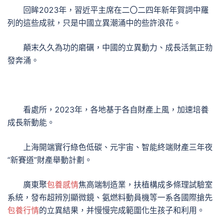
回眸2023年，習近平主席在二〇二四年新年賀詞中羅
列的這些成就，只是中國立異潮涌中的些許浪花。
顛末久久為功的磨礪，中國的立異動力、成長活氣正勃
發奔涌。
看處所，2023年，各地基于各自財產上風，加速培養
成長新動能。
上海開端實行綠色低碳、元宇宙、智能終端財產三年夜
“新賽道”財產舉動計劃。
廣東聚
包養感情
焦高端制造業，扶植構成多條理試驗室
系統，發布超辨別顯微鏡、氨燃料動員機等一系各國際搶先
包養行情
的立異結果，并慢慢完成範圍化生孩子和利用。