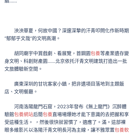
續……”
泱泱華夏，何故中國？深邃深摯的汗青叩問化作新時期
“郁郁乎文哉”的文明高潮。
胡同廟宇中賞戲劇、看展覽，首鋼園
包養
等產業遺存變
身文明、科創財產園……北京依托汗青文明建筑打造出一批
文旅體驗新空間。
廣東深圳的甘坑客家小鎮，把非遺項目落地到主題飯
店、文明餐廳。
河南洛陽龍門石窟，2023年發布《無上龍門》沉醉體
驗館
包養網站
后簡
包養
直場場爆她才能下意識的去把握和享
受這種生活。 ，然後很快就習慣了，適應了。滿。這部裸
眼多維影片以洛陽汗青文明長河為主線，讓不雅眾置
包養軟