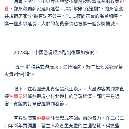
河南、浙江、山東等多地發布增進夜經濟成長的政策
包
養
，鄭州激勵商家延時運營，深圳解鎖“路邊攤”，蘭州答應
并規范店家“外擺有點不公平。””……夜間花費的場景和時上
進一個步驟延長，人們的花費豪情也被進一個步驟撲滅。
2023年，中國游玩經濟跑出復蘇加快度。
“五一”特種兵式游玩火了淄博燒烤，端午松弛感觀光帶
火貴州“村超”。
眼下，在我國最北真個黑龍江漠河，大量游客的到來直
接
包養意思
催熱邊境小村北極村的游玩經濟，部門平易近
宿、賓館的訂單曾經排到春節。
有數點滴奮
包養網
斗會聚成不竭向前的氣力。在二〇二
四年新年賀詞里，習主席為蒼生充盈的生涯點贊，稱這些