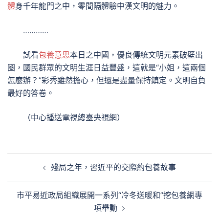
體
身千年龍門之中，零間隔體驗中漢文明的魅力。
…………
試看
包養意思
本日之中國，優良傳統文明元素破壁出
圈，國民群眾的文明生涯日益豐盛，這就是“小姐，這兩個
怎麼辦？”彩秀雖然擔心，但還是盡量保持鎮定。文明自負
最好的答卷。
（中心播送電視總臺央視網）
文
殘局之年，習近平的交際約包養故事
章
導
市平易近政局組織展開一系列“冷冬送暖和”挖包養網專
覽
項舉動