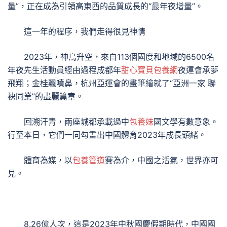
量”，正在成為引領高東西的品質成長的“最年夜增量”。
這一年的程序，我們走得很見神情
2023年，神鳥升空，來自113個國度和地域的6500名
年夜先生活動員經由過程成都年
甜心寶貝包養網
夜運會承夢
飛翔；金桂飄噴鼻，杭州亞運會的畫筆繪就了“亞洲一家 聯
袂同業”的盡麗篇章。
回溯汗青，兩座城都承載過中
包養妹
國文學有數意象。
行至本日，它們一同勾畫出中國體育2023年成長頭緒。
體育為媒，以
包養管道
賽為介，中國之活氣，世界亦可
見。
8.26億人次，這是2023年中秋國慶假期時代，中國國