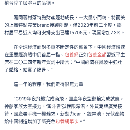
植晉陞了咖啡豆的品德。
隨同著村落特點財產蓬勃成長，一大量小而精、特而美
的上風特點農業brand接踵創響。僅2023年前三季度，鄉
村居平易近人均可安排支出已達15705元，現實增加7.3%。
在全球經濟面對多重不斷定性的佈景下，中國經濟增速
在重要經濟體中仍首屈一指。
包養網
正如
包養金額
習近平主
席在二〇二四年新年賀詞中所言：“中國經濟在風波中強壯
了體格、結實了筋骨。”
這一年的程序，我們走得很無力量
“C919年夜飛機完成商飛，國產年夜型郵輪完成試航，
神船家族太空接力，‘奮斗者’號極限深潛。外貨潮牌廣受接
待，國產老手機一機難求，新動力car 、鋰電池、光伏產物
給中國制造增加了新亮色
包養網單次
。”