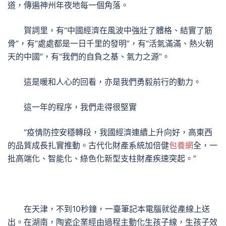
道，傳遍神州年夜地每一個角落。
賀詞里，有“中國經濟在風波中強壯了體格、結實了筋
骨”，有“處處都是一日千里的發明”，有“活氣滿滿、熱火朝
天的中國”，有“我們的自負之基、氣力之源”。
這是暖和人心的回看，亦是我們勇毅前行的動力。
這一年的程序，我們走得很堅實
“疫情防控安穩轉段，我國經濟連續上升向好，高東西
的品質成長扎實推動。古代化財產系統加倍健
包養網
全，一
批高端化、智能化、綠色化新型支柱財產疾速突起。”
在天津，不到10秒鐘，一臺筆記本電腦就從產線上送
出。在湖南，陶瓷企業經由過程主動化生孩子線，生孩子效