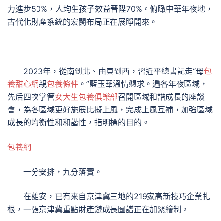
力進步50%，人均生孩子效益晉陞70%。俯瞰中華年夜地，
古代化財產系統的宏闊布局正在展睜開來。
2023年，從南到北、由東到西，習近平總書記走“母
包
養甜心網
親
包養條件
。”藍玉華溫情懇求。遍各年夜區域，
先后四次掌管
女大生包養俱樂部
召開區域和諧成長的座談
會，為各區域更好施展比擬上風，完成上風互補，加強區域
成長的均衡性和和諧性，指明標的目的。
包養網
一分安排，九分落實。
在雄安，已有來自京津冀三地的219家高新技巧企業扎
根，一張京津冀重點財產鏈成長圖譜正在加緊繪制。