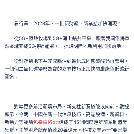
看行業，2023年，一批新財產、新業態加快涌現。
從5G+陸地牧場到5G+海上鉆井平臺，跟著我國沿海重
點區域完成5G持續籠罩，一批聰明陸地新利用加快落地。
從封存到地下并完成驅油到轉化成固態碳酸鈣再應用，
一個個二氧化碳變廢為寶的立異技巧正加快開啟綠色低碳新
賽道。
…………
對準更多前沿範疇布局，新支柱新賽道破浪向前。數據
顯示，今朝，中國在新一代信息技巧、高端設備、新資料、
新動力等範疇
包養價格ptt
建成了45個國度進步前輩制造業
集群，主導財產總產值達20萬億元。科技立異這一“要害變