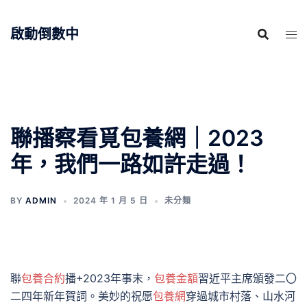
跳
至
啟動倒數中
主
要
內
容
聯播察看覓包養網｜2023
年，我們一路如許走過！
BY
ADMIN
2024 年 1 月 5 日
未分類
聯
包養合約
播+2023年事末，
包養金額
習近平主席頒發二〇
二四年新年賀詞。美妙的祝愿
包養網
穿過城市村落、山水河