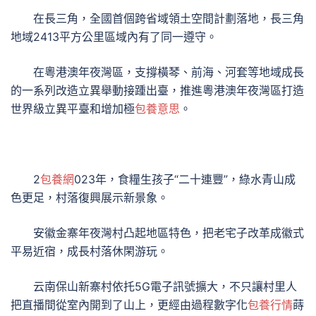
在長三角，全國首個跨省域領土空間計劃落地，長三角
地域2413平方公里區域內有了同一遵守。
在粵港澳年夜灣區，支撐橫琴、前海、河套等地域成長
的一系列改造立異舉動接踵出臺，推進粵港澳年夜灣區打造
世界級立異平臺和增加極
包養意思
。
2
包養網
023年，食糧生孩子“二十連豐”，綠水青山成
色更足，村落復興展示新景象。
安徽金寨年夜灣村凸起地區特色，把老宅子改革成徽式
平易近宿，成長村落休閑游玩。
云南保山新寨村依托5G電子訊號擴大，不只讓村里人
把直播間從室內開到了山上，更經由過程數字化
包養行情
蒔