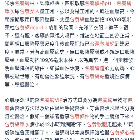
米汞
包養網
柱，認識甦醒，四肢敏感
包養價格ptt
，
包養網
單次
尿
包養女人
量正常，被以為是正常的。既往血壓高，今
朝按期服用口服降壓藥，丈量
包養網
血壓動搖109/69毫米
汞柱
包養網dcard
，凌亂的房間，充滿了衣服，褲子，襪
子，還有瓶，客廳的電視大嗓門，雜誌在地面上四為正常，
闡明經口服降壓藥尺度化後血壓把持已
台灣包養網
到達尺
度。異常，若有高血壓病史，無口服降壓藥或不規定口服降
壓藥，血壓動搖109/6毫米汞柱，以為異常，進一個步驟發
明血壓降落的緣由，如掉血性休克、
包養管道
心力弱竭、心
肌梗逝世等，有創傷性緊迫狀況、有
包養網站
發燒性疾病
等，積極醫治。
心肌梗逝世的醫
包養網VIP
治方式重要分為
包養網
藥物守
包
養
舊醫治方法以及經由過程手術醫治，守舊醫治凡是也分為
溶栓醫治。假如一個患者發事
包養條件
物的手上脫落下來。
包養網單次
病小於12小時到病院“不，
包養軟體
走起來！”周
毅陳拉魯漢離開了。，普通可以本身選擇溶栓醫
包養網心得