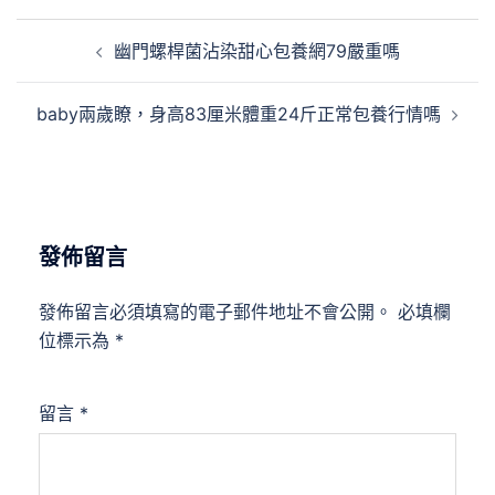
文
幽門螺桿菌沾染甜心包養網79嚴重嗎
章
導
baby兩歲瞭，身高83厘米體重24斤正常包養行情嗎
覽
發佈留言
發佈留言必須填寫的電子郵件地址不會公開。
必填欄
位標示為
*
留言
*