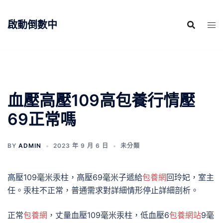
跳
至
啟動倒數中
主
要
內
容
血壓高壓109高包養行情壓
69正常嗎
BY
ADMIN
2023 年 9 月 6 日
未分類
高壓109毫米汞柱，高壓69毫米子遞給
包養網
回玲妃，室主
任。汞柱不正常，普通需求對詳細情形停止詳細剖析。
正常
包養網
，丈量血壓109毫米汞柱，低血壓6
包養網站
9毫