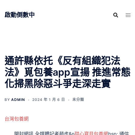
跳
至
啟動倒數中
主
要
內
容
通許縣依托《反有組織犯法
法》覓包養app宣揚 推進常態
化掃黑除惡斗爭走深走實
BY
ADMIN
2024 年 1 月 6 日
未分類
台灣包養網
開封網訊 全媒體記者趙虎&n
甜心寶貝包養網
bsp; 通信