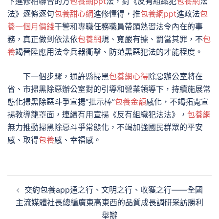
下進修相聯合的方
包養網ppt
法，對《反有組織犯
包養網
法
法》逐條逐句
包養甜心網
進修懂得，推
包養網ppt
進政法
包
養一個月價錢
干警和專職任務職員帶頭熟習法令內在的事
務，真正做到依法依
包養網
規、寬嚴有據、罰當其罪，不
包
養
竭晉陞應用法令兵器衝擊、防范黑惡犯法的才能程度。
下一個步驟，通許縣掃黑
包養網心得
除惡辦公室將在
省、市掃黑除惡辦公室對的引導和營業領導下，持續施展常
態化掃黑除惡斗爭宣揚“批示棒”
包養金額
感化，不竭拓寬宣
揚教導籠罩面，連續有用宣揚《反有組織犯法法》，
包養網
無力推動掃黑除惡斗爭常態化，不竭加強國民群眾的平安
感、取得
包養
感、幸福感。
文
交約包養app通之行、文明之行、收獲之行——全國
章
主流媒體社長總編廣東高東西的品質成長調研采訪勝利
導
舉辦