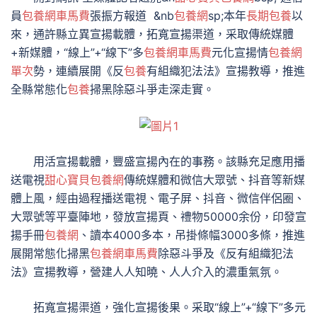
員
包養網車馬費
張振方報道 &nb
包養網
sp;本年
長期包養
以
來，通許縣立異宣揚載體，拓寬宣揚渠道，采取傳統媒體
+新媒體，“線上”+“線下”多
包養網車馬費
元化宣揚情
包養網
單次
勢，連續展開《反
包養
有組織犯法法》宣揚教導，推進
全縣常態化
包養
掃黑除惡斗爭走深走實。
用活宣揚載體，豐盛宣揚內在的事務。該縣充足應用播
送電視
甜心寶貝包養網
傳統媒體和微信大眾號、抖音等新媒
體上風，經由過程播送電視、電子屏、抖音、微信伴侶圈、
大眾號等平臺陣地，發放宣揚頁、禮物50000余份，印發宣
揚手冊
包養網
、讀本4000多本，吊掛條幅3000多條，推進
展開常態化掃黑
包養網車馬費
除惡斗爭及《反有組織犯法
法》宣揚教導，營建人人知曉、人人介入的濃重氣氛。
拓寬宣揚渠道，強化宣揚後果。采取“線上”+“線下”多元