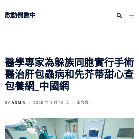
跳
至
啟動倒數中
主
要
內
容
醫學專家為躲族同胞實行手術
醫治肝包蟲病和先芥蒂甜心查
包養網_中國網
BY
ADMIN
2025 年 1 月 18 日
未分類