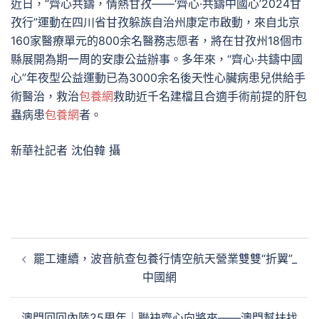
近日，“齊心共鑄，情熱甘孜——‘齊心·共鑄中國心’2024甘
孜行”運動在四川省甘孜躲族自治州康定市啟動，來自北京
160家醫療單元的800余名醫務志愿者，將在甘孜州18個市
縣展開為期一周的安康公益辦事。多年來，“齊心·共鑄中國
心”年夜型公益運動已為3000余名後天性心臟病患兒供給手
術醫治，救治
包養網
救助近千名建檔且合適手術前提的肝包
蟲病患
包養網
者。
新華社記者 沈伯韓 攝
文
罷工連續，波音航查包養行情空航天營業雙雙“折翼”_
章
中國網
導
覽
澳門回回內陸25周年｜聯袂齊心向將來——澳門幫扶找