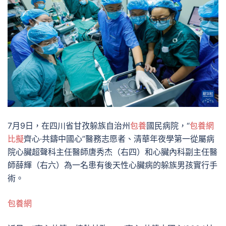
7月9日，在四川省甘孜躲族自治州
包養
國民病院，“
包養網
比擬
齊心·共鑄中國心”醫務志愿者、清華年夜學第一從屬病
院心臟超聲科主任醫師唐秀杰（右四）和心臟內科副主任醫
師薛輝（右六）為一名患有後天性心臟病的躲族男孩實行手
術。
包養網