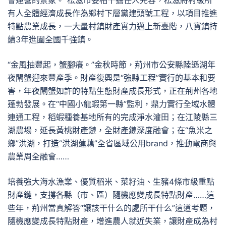
會運營的景象。”松滋市委相干擔任人先容，松滋將村級所
有人全體經濟成長作為鄉村下層黨建頭號工程，以項目推進
特點農業成長，一大量村鎮財產實力邁上新臺階，八寶鎮持
續3年進圍全國千強鎮。
“金風抽豐起，蟹腳癢。”金秋時節，荊州市公安縣陸遜湖年
夜閘蟹迎來豐產季。財產復興是“強縣工程”實行的基本和要
害，年夜閘蟹如許的特點生態財產成長形式，正在荊州各地
蓬勃發展。在“中國小龍蝦第一縣”監利，鼎力實行全域水體
連通工程，稻蝦種養基地所有的完成淨水灌田；在江陵縣三
湖農場，延長黃桃財產鏈，全財產鏈深度融會；在“魚米之
鄉”洪湖，打造“洪湖蓮藕”全省區域公用brand，推動電商與
農業周全融會……
培養強大海水漁業、優質稻米、菜籽油、生豬4條市級重點
財產鏈，支撐各縣（市、區）隨機應變成長特點財產……這
些年，荊州當真解答“讓該干什么的處所干什么”這道考題，
隨機應變成長特點財產，增進農人就近失業，讓財產成為村