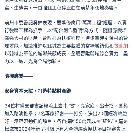
財產復興提速增效、漂亮村落亮點紛呈……財產強、蒼生
富、生態美，一首強縣工程停止曲在荊楚年夜地奏響。
荊州市委書記吳錦表現，要進修應用“萬萬工程”經歷，以實
行強縣工程為抓手，以“配合創作發明”為方式，隨機應變培
養強大村落財產，晉陞村落扶植程度，進步黨建引領村落管
理才能，加速推進以縣城為主要載體的當場城鎮化和
包養網
以縣域為單位的城鄉兼顧成長，全體晉陞縣域綜合實力，盡
力以一域之光為全局添彩。
隨機應變——
安身資本天賦，打造特點財產鏈
34位村黨支部書記輪流上臺“打擂”，亮家底、出奇招，餐與
加入路演推舉；7名專家評審一一打分，決出20個經濟效益
好、示范帶動強的項目，各自捧回50萬元成長“紅包”。這是
松滋市2024年新型村級所有人全體經濟攙扶項目評審會上