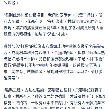
的場景。
“看到此外村都在報項目，我們也要爭奪，只需干得好，所
有人全體、小我都有獎。”在松滋市，村黨支部書記們紛紜
表現，如許的擂臺賽已展開5年，調動了各村成長所有人全
體經濟的積極性，加強了“造血”才能。
餐與加入“打擂”的松滋市八寶鎮成功村黨總支書記李晶晶先
容，成功村旱地多為沙壤土，合適種西瓜，但露地蒔植瓜熟
時恰好是梅旱季節，品德和發賣都受影響。于是，村“兩委”
實行“果蔬生孩子基地扶植”年夜棚項目，效益很快浮現出
來。現在有了啟動資金，帶動周邊村共建“瓜瓜椒、菜棚膜
經濟帶”。
“強縣工程，支點在強鎮，落腳點在強村。只要書記打得了
擂臺，村所有人全體經濟才幹更強壯，才幹讓村干部自動想
措施、找門路，一改有資本不會應用、有所有人全體資產不