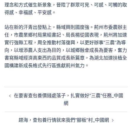
理念和方式催生新景象，晉陞了群眾可見、可感、可觸的取
得感、幸福感、平安感。
站在新的汗青出發點上，縣域興則國度強。荊州市委農辦主
任，市農業鄉村局黨組書記、局長楊從國表現，荊州將加速
實行強縣工程，周全推動村落復興，以更好辦事“三農”為導
向，以增添農人支出為目的，以城鄉融會成長為要害，奮力
書寫縣域經濟高東西的品質成長新篇章，為湖北加速扶植全
國構建新成長格式先行區進獻荊州氣力。
文
在要害查包養價錢處落子，扎實做好“三農”任務_中國
章
網
導
覽
趕海，查包養行情就來我們“腳板”村_中國網