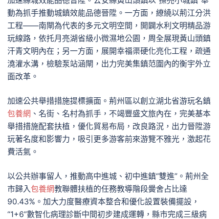
加速縣城效能品德晉陞。公安縣黃山頭鎮以“擦亮小城鎮”舉
動為抓手推動城鎮效能品德晉陞。一方面，繚繞以荊江分洪
工程——南閘為代表的多元文明空間，開闢水利文明精品游
玩線路，依托月亮湖省級小微濕地公園，周全展現黃山頭鎮
汗青文明內在；另一方面，展開幸福渠硬化亮化工程，疏通
澆灌水溝，檢驗泵站涵閘，出力完美集鎮范圍內的衡宇外立
面改革。
加速公共舉措措施提標擴面。荊州區以創立湖北省游玩名鎮
包養網
、名街、名村為抓手，不竭豐盛文旅內在，完美基本
舉措措施配套扶植，優化貿易布局，改良路況，出力晉陞游
玩著名度和影響力，吸引更多游客前來游覽不雅光，激起花
費活氣。
以公共辦事留人，推動高中進城、初中進鎮“雙進”。荊州全
市歸入
包養網
教聯體扶植的任務教導階段黌舍占比達
90.43%。加大力度醫療資本整合和優化設置裝備擺設，
“1+6”數智化病理診斷中間初步建成運轉，縣市完成三級病