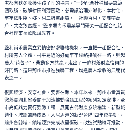
處都有秋冬收穫生孩子忙的場景。“一起配合社種糧要靠範
圍取勝，破解耕田利薄困難，必需讓治理外鄉化、本村化，
牢牢依附縣、鄉、村三級黨組織，一社聯百村，支部帶萬
戶，共念致富經。”監亨通尚禾農業專門研究一起配合社結
合社理事長歐陽斌先容。
監利尚禾農業立異慎密好處聯絡機制，一直把一起配合社、
村所有人全體、村平易近的好處牢牢聯絡接觸在一路，興起
農人“荷包子”，帶動多方共贏，走出了一條村落財產復興的
好門路。這是荊州市推進強縣工程，增進農人增收的典範代
表之一。
復興經濟、安寧社會，要害在縣。本年以來，荊州市當真貫
徹落實湖北省委關于加速推動強縣工程的系列設定安排，全
市高低鼎力實行強縣工程，展開古代財產系統構建、新型城
鎮化、城鄉兼顧成長、人居周遭的狀況晉陞“四年夜舉動”。
荊州各縣域、鎮域經濟完成攻堅衝破、改造試點縱深推動、