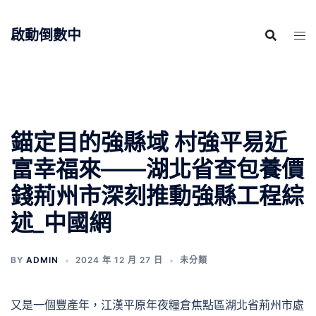
跳
至
啟動倒數中
主
要
內
容
錨定目的強縣域 村強平易近
富幸福來——湖北省查包養價
錢荊州市深刻推動強縣工程綜
述_中國網
BY
ADMIN
2024 年 12 月 27 日
未分類
又是一個豐產年，江漢平原年夜糧倉焦點區湖北省荊州市處