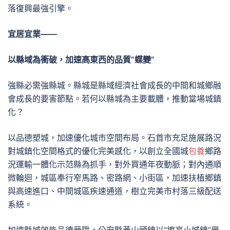
落復興最強引擎。
宜居宜業——
以縣域為衝破，加速高東西的品質“蝶變”
強縣必需強縣城。縣城是縣域經濟社會成長的中間和城鄉融
會成長的要害節點。若何以縣城為主要載體，推動當場城鎮
化？
以品德塑城，加速優化城市空間布局。石首市充足施展路況
對城鎮化空間格式的優化完美感化，以創立全國城
包養
鄉路
況運輸一體化示范縣為抓手，對外買通年夜動脈；對內通順
微輪迴，城區奉行窄馬路、密路網、小街區，加速扶植鄉鎮
與高速進口、中間城區疾速通道，樹立完美市村落三級配送
系統。