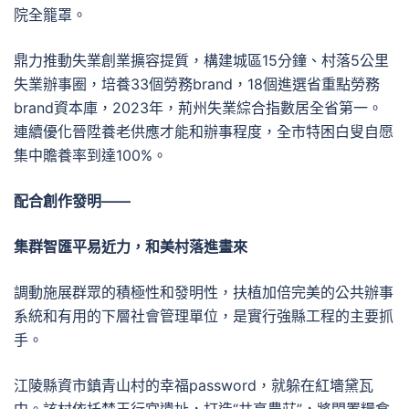
院全籠罩。
鼎力推動失業創業擴容提質，構建城區15分鐘、村落5公里
失業辦事圈，培養33個勞務brand，18個進選省重點勞務
brand資本庫，2023年，荊州失業綜合指數居全省第一。
連續優化晉陞養老供應才能和辦事程度，全市特困白叟自愿
集中贍養率到達100%。
配合創作發明——
集群智匯平易近力，和美村落進畫來
調動施展群眾的積極性和發明性，扶植加倍完美的公共辦事
系統和有用的下層社會管理單位，是實行強縣工程的主要抓
手。
江陵縣資市鎮青山村的幸福password，就躲在紅墻黛瓦