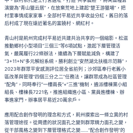
中。該村依托楚王行宮遺址，打造“共享農莊”，將閑置糧倉
演變為“青山獵云居”，在放棄荒地上建起“楚王游獵場”，把
村里事情成家家事，全部村平易近共享收益分紅，舊日的落
后村成了現在遠近著名的富饒村、網紅村。
青山村是荊州完成村平易近共建共治共享的一個縮影。松滋
推動鄉村小型項目“三個三”等6項試點，激起下層管理活
氣，嚴厲履行22條辦法，連續為下層賦能減負，構建了
“3+11+N”多元解紛系統，勝利創立“安然湖北扶植示范縣”，
2023年群眾平安感測評位居全省前列；沙郊區奉行老舊小
區改革與管理“四個三分之二”任務法，讓群眾成為社區管理
“配角”，同時奉行“一樓兩長”+“三進”機制，遴派樓棟黨小組
組長、樓棟長7221名，推進組織進小區、黨員進樓棟、辦
事進家門，辦事居平易近20萬余戶。
應用配合創作發明的理念和方式，荊州摸索出一條立異的村
落管理途徑。從周遭的狀況面孔之變到群眾精力面孔之變，
從干部風格之變到下層管理格式之變……“配合創作發明”的