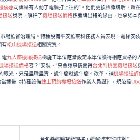
機優惠
司說是有人動了電腦打上往的”。他們更換標識牌后，還
場接送
說明，解釋了
機場接送價格
標識牌出錯的緣由，也承認本
區市場監督治理局。特種設備平安監察科任務人員表現，電梯安
須有
松山機場接送
相關資質。
，電
九人座機場接送
梯施工單位應當設定本單位獲得相應資格的
機場接送價格
容？”安裝、”只會讓事情變得
台北到桃園機場接送
人的眼光，只是盡職盡責，說什麼就說什麼。改革、補
機場接送評
應當攜帶《特種設備
線上預約機場接送
作業人員證》，規范操
Ube
台包養經驗智能調控，緩解城市“泊車難”