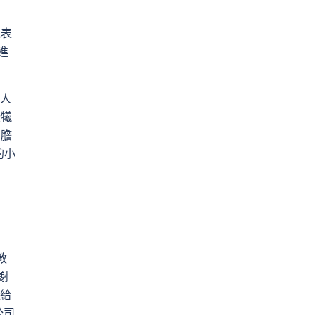
他表
進
4人
些犧
司膽
的小
教
謝
給
公司