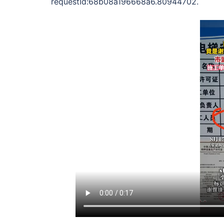
requestId:68b08a196668a6.80944702.