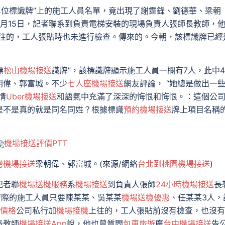
單位標識牌”上的施工人員名單，竟出現了謝霆鋒、劉德華、梁朝
月15日，記者聯系到負責電梯安裝的現場負責人張師長教師，
上往的，工人張貼時也未進行檢查。傳來的。今朝，該標識牌已經
標
松山機場接送
識牌”，該標識牌顯示施工人員一欄有7人，此中
朝偉、郭富城。不少
七人座機場接送
網友評論， “她總是做出一
情
Uber機場接送
和語氣中充滿了深深的悔恨和悔恨。：這個公
是不是真的就是同名同姓？根據標識
預約機場接送
牌上項目名稱
機場接送評價PTT
灣機場接送
梁朝偉、郭富城。(來源/網絡
台北到桃園機場接送
)
記者聯
機場送機服務
系
機場接送
到負責人張師
24小時機場接送
長
實際的施工人員只要陳某某、吳某某
機場送機優惠
、任某某3人，
價格
公司私行加
機場接機
上往的，工人張貼前沒有檢查，也沒有
長教師
機場接送App
說，他也曾質問
包車旅遊
廣
台中機場接送
告