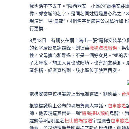
我也活不下去了。”陜西西安一小區的“電梯安裝
偉、郭富城的名字，是同名同姓還是居心為之？8
現這是一場“烏龍”，4個名字是廣告公司私行加
行更換。
8月13日，有網友在網上曬出一張“電梯安裝單位
的名字居然是謝霆鋒、劉德華
機場送機服務
、梁
牲。父母擔心和難過，不是一個好女兒。”她的表
子太年夜，施工人員也敢瞎填。也有網友猜測，
區名稱，記者查詢到，該小區位于陜西西安。
電梯安裝單位標識牌上出現謝霆鋒、劉德華、
台
根據標識牌上公布的現場負責人電話，
包車旅遊
師，他表現這其實是一場“
機場接送預約
烏龍”，
霆鋒等4個明星名
松山機場接送
字是廣告
包車旅遊
他看，公司發現后當即更換了新的標識牌。張師