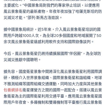
主要感化。“中國景象局對我們的專家停止培訓，以便應用
風云景象衛星的最新產物，年夜年夜加強了哈薩克斯坦的防
災減災才能。”邵列·斯馬古洛娃說。
據中國景象局統計，近5年來，介入風云景象衛星培訓的國
際用戶跨越1000人次，為全球20多個國度和地域展開了50
余次風云景象衛星遠感利用軟件支持和國際錄像談判。
今后，風云景象衛星仍將持續擴展國際“伴侶圈”，為全球防
災減災進獻中國聰明。
據先容，國度衛星景象中間將深化風云景象衛星利用國際調
研，積極介入世界景象組織、國際景象衛星和諧組織、地球
不雅測組織等國際組織交通運動，同時加大力度與其他景象
包養網排名
衛星運營方之間的國際一起配合。搭建以風云景
象衛星為主的國際衛星利用交通平臺，應用風云景象衛星國
際用戶年夜會、多邊機制和雙邊機制等平臺推行風云景象衛