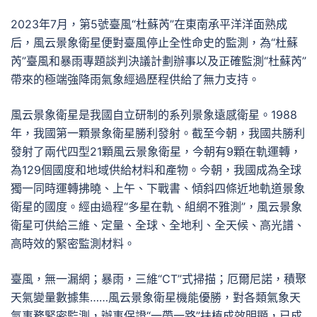
2023年7月，第5號臺風“杜蘇芮”在東南承平洋洋面熟成
后，風云景象衛星便對臺風停止全性命史的監測，為“杜蘇
芮”臺風和暴雨專題談判決議計劃辦事以及正確監測“杜蘇芮”
帶來的極端強降雨氣象經過歷程供給了無力支持。
風云景象衛星是我國自立研制的系列景象遠感衛星。1988
年，我國第一顆景象衛星勝利發射。截至今朝，我國共勝利
發射了兩代四型21顆風云景象衛星，今朝有9顆在軌運轉，
為129個國度和地域供給材料和產物。今朝，我國成為全球
獨一同時運轉拂曉、上午、下戰書、傾斜四條近地軌道景象
衛星的國度。經由過程“多星在軌、組網不雅測”，風云景象
衛星可供給三維、定量、全球、全地利、全天候、高光譜、
高時效的緊密監測材料。
臺風，無一漏網；暴雨，三維“CT”式掃描；厄爾尼諾，積聚
天氣變量數據集……風云景象衛星機能優勝，對各類氣象天
氣事務緊密監測，辦事保證“一帶一路”扶植成效明顯，已成