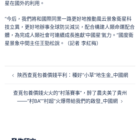
星在國外的利用。
“今后，我們將和國際同業一路更好地推動風云景象衛星科
技立異，更好地辦事全球防災減災，配合構建人類命運配合
體，為完成人類社會可連續成長進獻‘中國星’氣力。”國度衛
星景象中間主任王勁松說。（記者 李紅梅）
文
陜西查覓包養價錢平利：種好“小草”地生金_中國網
章
導
查覓包養價錢火火的“村落賽事”，醉了農夫美了貴州
覽
——“村BA”“村超”火爆帶給我們的啟發_中國網