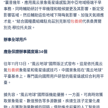
“曩昔幾年，應用風云景象衛星遠感監測中亞地域極端干旱
事務，同時輔助研討干旱機理和睦候變更及其影響，斷定受
影響區域，然后輔助這些地域下降晦氣影響、加強天氣順應
才能。”結合國糧農組織駐烏茲別克斯坦
包養網
代表桑賈爾
別克·穆拉托夫說。
辦事全球用戶
應急保證辦事國度達34個
往年11月13日，“風云地球”國際版正式發布。這是依托風云
氣
包養網
象衛星和衛星遠感技巧，中國景象局在“風云地球”
平臺基本上，專門面向國際用戶研發的衛星遠感綜合利用平
臺。
據先容，“風云地球”國際版機能優勝。一方面，可高時效獲
取景象衛星、數值預告等多源數據，疾速生孩子定量化產
物。在獲取海量數據的同時，借助進步前輩的人工智能技