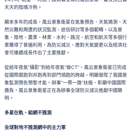
天天的陰晴冷熱。
顛末多年的成長，風云景象衛星在氣象預告、天氣猜測、天
然災難和周遭的狀況監測、迷信研討等多個範疇，以及景
象、陸地、農業、林業、水利、路況、航空和航天等多個行
業獲得了普遍利用，為防災減災、應對天氣變更以及經濟社
會可連續成長作出了主要進獻。
從給年夜氣“攝影”到給年夜氣“做CT”，風云景象衛星已完成
從國際跟跑到并跑再到部門領跑的跨越，明顯晉陞了我國景
象監測預告預警才能。辦事“一帶一路”扶植、彰顯中國國際
擔負，風云景象衛星正在為辦事全球防災減災進獻中國聰
明。
多星在軌、組網不雅測
全球對地不雅測網中的主力軍