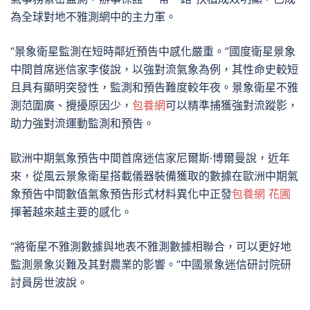
為全球對地不雅測網中的主力軍。
“景象衛星監測在短時鄰近預告中感化嚴重。”國度衛星景象
中間首席迷信家李俊說，以強對流氣象為例，其性命史較短
且具有顯明突發性，監測和預告難度較年夜。景象衛星不雅
測范圍廣、攪擾原因少，
包養網
可以精準捕獲強對流蹤影，
助力強對流運動監測和預告。
歐洲中期氣象預告中間首席迷信家尼爾斯·博爾曼說，近年
來，從風云景象衛星搭載儀器裝備獲取的數據在歐洲中期氣
象預告中間數值氣象預告形式材料異化中正發
包養網 花圃
揮著越來越主要的感化。
“將衛星不雅測數據與地表不雅測數據相聯合，可以更好地
監測景象災難及其對農業的影響。”中國景象迷信研討院研
討員房世波說。