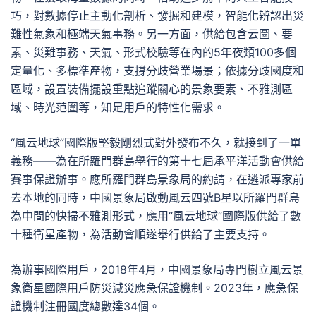
巧，對數據停止主動化剖析、發掘和建模，智能化辨認出災
難性氣象和極端天氣事務。另一方面，供給包含云圖、要
素、災難事務、天氣、形式校驗等在內的5年夜類100多個
定量化、多標準產物，支撐分歧營業場景；依據分歧國度和
區域，設置裝備擺設重點追蹤關心的景象要素、不雅測區
域、時光范圍等，知足用戶的特性化需求。
“風云地球”國際版堅毅剛烈式對外發布不久，就接到了一單
義務——為在所羅門群島舉行的第十七屆承平洋活動會供給
賽事保證辦事。應所羅門群島景象局的約請，在遴派專家前
去本地的同時，中國景象局啟動風云四號B星以所羅門群島
為中間的快掃不雅測形式，應用“風云地球”國際版供給了數
十種衛星產物，為活動會順遂舉行供給了主要支持。
為辦事國際用戶，2018年4月，中國景象局專門樹立風云景
象衛星國際用戶防災減災應急保證機制。2023年，應急保
證機制注冊國度總數達34個。