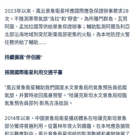
2023年以來，風云景象衛星呼應國際應急保證辦事懇求28
次。不雅測寒帶氣旋“洛拉”和“穆查”，為所羅門群島、瓦努
阿圖、孟加拉國等供給景象保證辦事；輔助監測阿爾及利亞
北部沿海地域到突尼斯東南部密集的火點，為本地防控火警
任務供給了輔助……
持續擴展“伴侶圈”
搭開國際衛星利用交通平臺
“風云景象衛星輔助我們國度水文景象局的氣象預告員追蹤
氣旋，并實時收回風暴預警。”哈薩克斯坦水文景象局短臨
氣象預告員邵列·斯馬古洛娃說。
2014年以來，中國景象局衛星播送體系在哈薩克斯坦景象
部分獲得普遍利用。從叢林年夜火到霧霾，在本地應急搶險
和災難應對中，風云景象衛星供給的監測數據和產物施展了