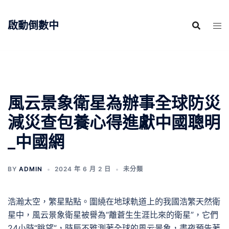
跳
至
啟動倒數中
主
要
內
容
風云景象衛星為辦事全球防災
減災查包養心得進獻中國聰明
_中國網
BY
ADMIN
2024 年 6 月 2 日
未分類
浩瀚太空，繁星點點。圍繞在地球軌道上的我國浩繁天然衛
星中，風云景象衛星被譽為“離蒼生生涯比來的衛星”，它們
24小時“眺望”，時辰不雅測著全球的風云景象，晝夜預告著