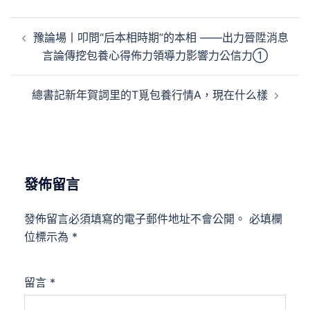
文
豫論場丨叩問“后本相時期”的本相 ——出力晉陞消息
章
言論傳挖包養心得佈力領導力影響力公信力①
導
覽
總書記新年賀詞里的T覓包養行情A，現在什么樣
發佈留言
發佈留言必須填寫的電子郵件地址不會公開。
必填欄
位標示為
*
留言
*