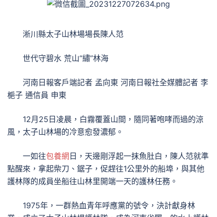
淅川縣太子山林場場長陳人范
世代守碧水 荒山“繡”林海
河南日報客戶端記者 孟向東 河南日報社全媒體記者 李
梔子 通信員 申東
12月25日凌晨，白霧覆蓋山間，隨同著咆哮而過的涼
風，太子山林場的冷意愈發濃郁。
一如往
包養網
日，天邊剛浮起一抹魚肚白，陳人范就準
點醒來，拿起柴刀、鋸子，促趕往1公里外的船埠，與其他
護林隊的成員坐船往山林里開端一天的護林任務。
1975年，一群熱血青年呼應黨的號令，決計獻身林