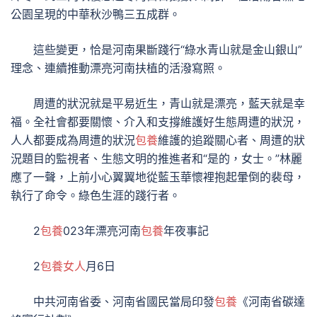
公園呈現的中華秋沙鴨三五成群。
這些變更，恰是河南果斷踐行“綠水青山就是金山銀山”
理念、連續推動漂亮河南扶植的活潑寫照。
周遭的狀況就是平易近生，青山就是漂亮，藍天就是幸
福。全社會都要關懷、介入和支撐維護好生態周遭的狀況，
人人都要成為周遭的狀況
包養
維護的追蹤關心者、周遭的狀
況題目的監視者、生態文明的推進者和“是的，女士。”林麗
應了一聲，上前小心翼翼地從藍玉華懷裡抱起暈倒的裴母，
執行了命令。綠色生涯的踐行者。
2
包養
023年漂亮河南
包養
年夜事記
2
包養女人
月6日
中共河南省委、河南省國民當局印發
包養
《河南省碳達