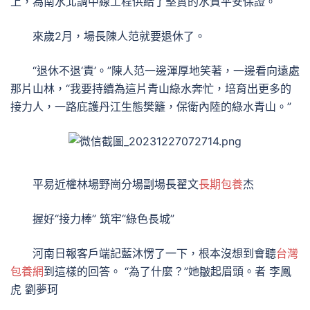
上，為南水北調中線工程供給了堅實的水質平安保證。
來歲2月，場長陳人范就要退休了。
“退休不退‘責’。”陳人范一邊渾厚地笑著，一邊看向遠處
那片山林，“我要持續為這片青山綠水奔忙，培育出更多的
接力人，一路庇護丹江生態樊籬，保衛內陸的綠水青山。”
平易近權林場野崗分場副場長翟文
長期包養
杰
握好“接力棒” 筑牢“綠色長城”
河南日報客戶端記藍沐愣了一下，根本沒想到會聽
台灣
包養網
到這樣的回答。 “為了什麼？”她皺起眉頭。者 李鳳
虎 劉夢珂