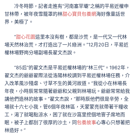
冷冬時節，記者走進有“河南塞罕壩”之稱的平易近權申
甘林帶，被年夜雪籠罩的林
甜心寶貝包養網
海好像童話世
界，美極了。
“
甜心花園
這里本沒有樹，都是沙荒，是一代又一代林
場天然林治荒，才打造出了一片綠洲。”12月20日，平易近
權林場野崗分場副場長翟文杰說。
“85后”的翟文杰是平易近權林場的“林三代”。1962年，
翟文杰的爺爺翟際法從洛陽林校調到平易近權林場任務，介
入改革風沙殘虐、寸草不生的黃河故道。“我從小在林場長
年夜，小時辰常常隨著爺爺和父親到林場玩。爺爺常常給我
講他們造林的故事。”翟文杰說，“那時辰他們很是辛勞，全
場就十六七小我，管6個年夜林區，天蒙蒙亮就帶著干糧收
工，渴了就喝點涼水，困了就在沙窩里挖個地窨子席地而
眠，被子上都刮了很厚的沙土，同
包養故事
心專心只想著把
林造好。”