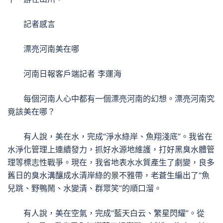
記者感言
漂亮河南美在哪
河南日報客戶端記者 李運海
每個河南人心中都有一個漂亮河南的幻想。漂亮河南究
竟該美在哪？
有人說，美在水，完成“淨水綠岸、魚翔淺底”。我省在
水淨化管理上連續發力，抓好水源地維護，打好黑臭水體管
理等標志性戰爭。現在，我省地表水水質產生了劇變，良多
舊日的臭水溝釀成水清岸綠的景不雅帶，老蒼生編出了“魚
兒跳、野鴨鬧、水變清、群眾笑”的順口溜。
有人說，美在空氣，完成“藍天白云、繁星閃耀”。從