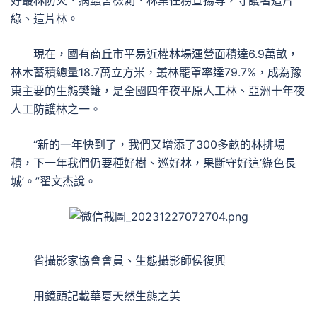
綠、這片林。
現在，國有商丘市平易近權林場運營面積達6.9萬畝，
林木蓄積總量18.7萬立方米，叢林籠罩率達79.7%，成為豫
東主要的生態樊籬，是全國四年夜平原人工林、亞洲十年夜
人工防護林之一。
“新的一年快到了，我們又增添了300多畝的林排場
積，下一年我們仍要種好樹、巡好林，果斷守好這‘綠色長
城’。”翟文杰說。
省攝影家協會會員、生態攝影師侯復興
用鏡頭記載華夏天然生態之美