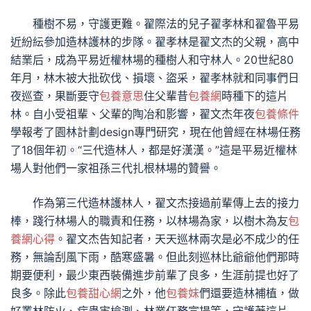
種樹不易，守護更難。翟際法的兒子翟孝林和翟魯平易
近紛紜參加造林護林的步隊。翟孝林是翟文杰的父親，高中
結業后，成為平易近權林場的種樹人和守林人。20世紀80
年月，林木被大批砍伐、損壞、盜采，翟孝林就和同事們日
夜巡查，果斷要守
包養意思
住父輩昔
包養網
時種下的這片
林。自小受祖輩、父輩的陶冶和影響，翟文杰年夜
包養條件
學報考了園林計劃design專門研究，現在他曾經在林場任務
了18個年初。“三代造林人，都是好漢漢。”這是平易近權林
場人對他們一家祖孫三代扎根林場的贊譽。
作為第三代造林護林人，翟文杰接過前輩傳上去的接力
棒，踐行林場人的職責和任務，以林場為家，以樹木為友
包
養網心得
。翟文杰告知記者，天天巡林兩次是必不成少的任
務，無論刮風下雨，酷寒盛暑。但此刻巡林比爺爺他們那時
期要便利，最少東西裝備進步前輩了良多，生涯前提也好了
良多。除此
包養甜心網
之外，他
包養妹
們還要造林補植，做
好叢林防火、病蟲害檢測、林業任務宣揚等，守護著這片