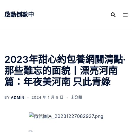
跳
至
啟動倒數中
主
要
內
容
2023年甜心約包養網關清點·
那些難忘的面貌丨漂亮河南
篇：年夜美河南 只此青綠
BY
ADMIN
2024 年 1 月 5 日
未分類