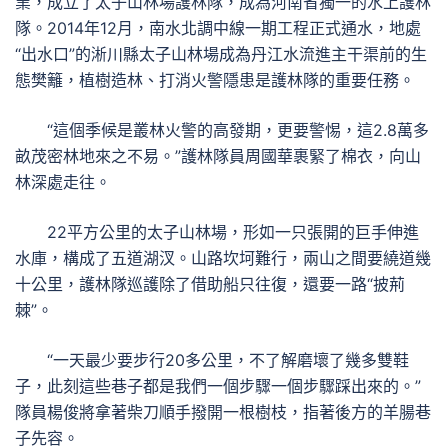
業，成立了太子山林場護林隊，成為河南省獨一的水上護林
隊。2014年12月，南水北調中線一期工程正式通水，地處
“出水口”的淅川縣太子山林場成為丹江水流進主干渠前的生
態樊籬，植樹造林、打消火警隱患是護林隊的重要任務。
“這個季候是叢林火警的高發期，更要警惕，這2.8萬多
畝茂密林地來之不易。”護林隊員周國華裹緊了棉衣，向山
林深處走往。
22平方公里的太子山林場，形如一只張開的巨手伸進
水庫，構成了五道湖汊。山路坎坷難行，兩山之間要繞道幾
十公里，護林隊巡護除了借助船只往復，還要一路“披荊
棘”。
“一天最少要步行20多公里，不了解磨壞了幾多雙鞋
子，此刻這些巷子都是我們一個步驟一個步驟踩出來的。”
隊員楊俊將拿著柴刀順手撥開一根樹枝，指著後方的羊腸巷
子先容。