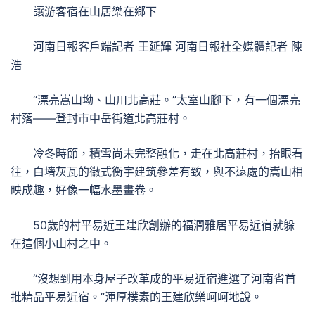
讓游客宿在山居樂在鄉下
河南日報客戶端記者 王延輝 河南日報社全媒體記者 陳
浩
“漂亮嵩山坳、山川北高莊。”太室山腳下，有一個漂亮
村落——登封市中岳街道北高莊村。
冷冬時節，積雪尚未完整融化，走在北高莊村，抬眼看
往，白墻灰瓦的徽式衡宇建筑參差有致，與不遠處的嵩山相
映成趣，好像一幅水墨畫卷。
50歲的村平易近王建欣創辦的福潤雅居平易近宿就躲
在這個小山村之中。
“沒想到用本身屋子改革成的平易近宿進選了河南省首
批精品平易近宿。”渾厚樸素的王建欣樂呵呵地說。