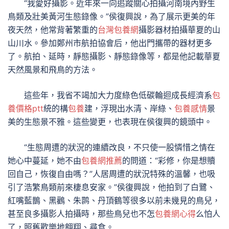
“我愛好攝影。近年來一向追蹤關心拍攝河南境內野生
鳥類及壯美黃河生態錄像。”侯復興說，為了展示更美的年
夜天然，他常背著繁重的
台灣包養網
攝影器材拍攝華夏的山
山川水。參加鄭州市航拍協會后，他出門攜帶的器材更多
了。航拍、延時，靜態攝影、靜態錄像等，都是他記載華夏
天然風景和飛鳥的方法。
這些年，我省不竭加大力度綠色低碳輪迴成長經濟系
包
養價格ptt
統的構
包養
建，浮現出水清、岸綠、
包養感情
景
美的生態景不雅。這些變更，也表現在侯復興的鏡頭中。
“生態周遭的狀況的連續改良，不只使一股憐惜之情在
她心中蔓延，她不由
包養網推薦
的問道：“彩修，你是想贖
回自己，恢復自由嗎？”人居周遭的狀況特殊的溫馨，也吸
引了浩繁鳥類前來棲息安家。”侯復興說，他拍到了白鷺、
紅嘴藍鵲、黑鸛、朱鹮、丹頂鶴等很多以前未幾見的鳥兒，
甚至良多攝影人拍攝時，那些鳥兒也不怎
包養網心得
么怕人
了，照舊歡樂地翱翔、尋食。