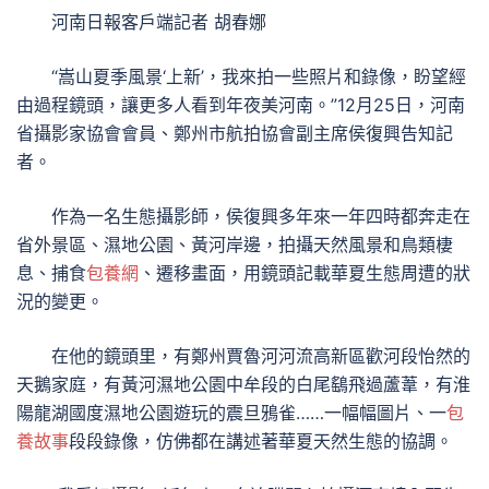
河南日報客戶端記者 胡春娜
“嵩山夏季風景‘上新’，我來拍一些照片和錄像，盼望經
由過程鏡頭，讓更多人看到年夜美河南。”12月25日，河南
省攝影家協會會員、鄭州市航拍協會副主席侯復興告知記
者。
作為一名生態攝影師，侯復興多年來一年四時都奔走在
省外景區、濕地公園、黃河岸邊，拍攝天然風景和鳥類棲
息、捕食
包養網
、遷移畫面，用鏡頭記載華夏生態周遭的狀
況的變更。
在他的鏡頭里，有鄭州賈魯河河流高新區歡河段怡然的
天鵝家庭，有黃河濕地公園中牟段的白尾鷂飛過蘆葦，有淮
陽龍湖國度濕地公園遊玩的震旦鴉雀……一幅幅圖片、一
包
養故事
段段錄像，仿佛都在講述著華夏天然生態的協調。