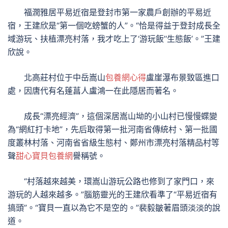
福潤雅居平易近宿是登封市第一家農戶創辦的平易近
宿，王建欣是“第一個吃螃蟹的人”。“恰是得益于登封成長全
域游玩、扶植漂亮村落，我才吃上了‘游玩飯’‘生態飯’。”王建
欣說。
北高莊村位于中岳嵩山
包養網心得
盧崖瀑布景致區進口
處，因唐代有名蓬菖人盧鴻一在此隱居而著名。
成長“漂亮經濟”，這個深居嵩山坳的小山村已慢慢蝶變
為“網紅打卡地”，先后取得第一批河南省傳統村、第一批國
度叢林村落、河南省省級生態村、鄭州市漂亮村落精品村等
聲
甜心寶貝包養網
譽稱號。
“村落越來越美，環嵩山游玩公路也修到了家門口，來
游玩的人越來越多。”腦筋靈光的王建欣看準了“平易近宿有
搞頭”。“寶貝一直以為它不是空的。”裴毅皺著眉頭淡淡的說
道。