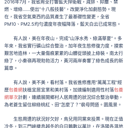
2016年7月，我省周全打響藍天捍衛戰，減排、抑塵、禁
燃、增綠……使出“十八般技藝”，改變淨化加劇態勢。現
在，我省空氣東西的品質產生了最基礎性變更，全省
PM10、PM2.5均勻濃度年夜幅降落，藍天白云已成常態。
有人說，美在年夜山，完成“山淨水秀、綠滿華夏”。多
年來，我省實行礦山綜合整治，加年夜生態修復力度，摸索
艱苦地造林，一大量傷痕累累的山體從頭披上綠裝。南太行
綠了，小秦嶺再現勃勃活力，黃河兩岸奏響了綠色成長的新
篇章。
有人說，美不美，看村落。我省進修應用“萬萬工程”經
歷
包養網
扶植宜居宜業和美村落，加速編制適用性村落
包養
網單次
計劃，連續展開鄉村人居周遭的狀況綜合整治舉動，
為老蒼生留住柳綠桃紅、田“怎麼了？”裴母問道。園風景。
生態周遭的狀況好欠好，鳥兒用同黨來投票。現在正值
冷冬，到三門峽棲息越冬的白日鵝數以萬計，在洛陽各濕地