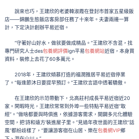
說來也巧，王建欣的老婆韓淑霞在登封市首家五星級飯
店——錦鵬生態飯店客房部任務了十來年。夫妻兩邊一算
計，下定決計創辦平易近宿。
“守著好山好水，做就要做成精品。”王建欣不含混，找
專門研究人士des
包養網評價
ign平易
包養網站
近宿，本身買
資料，裝修上去花了60多萬元。
2018年，王建欣傾慕打造的福潤雅居平易近宿停業
了。“每逢節沐日要提早預訂。”王建欣言語中透著驕傲。
在王建欣的示范帶動下，北高莊村成長平易近宿近20
家。閑暇時光，王建欣常常到外埠一些特點平易近宿“取
經”。“做啥都要與時俱進，依據游客需求，開闢多元化體驗
空間，把‘詩和遠方’裝進屋子里。”見過年夜世面的王建欣“話
風”都紛歧樣了，“要讓游客宿在山居、樂在
包養網VIP
鄉
下、游在山川。”