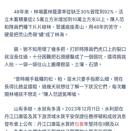
48年來，林場叢林籠罩率從缺乏30%晉陞到92%，活
立木蓄積量從2.5萬立方米增加到10萬立方米以上。陳人范
和隊員們種下片片綠林，管護座座青山，用48年的苦守，
硬是把荒山禿嶺“繡”成了林海。
鎬、锨不知用壞了幾多把，打釬時隊員們虎口上的裂口
就沒長住過，十分困難把石頭縫鑿成了一個個坑，還得肩挑
人抬，一袋一袋往山上搬運樹苗、土壤、石頭。
“昔時親手栽種的松、柏，苗木只要手指那么細，現在
長得比臉盆還粗，過幾天就想往了解一下狀況它們，每次離
開林場就不想走。”陳人范語氣唏噓。
山有多綠，水就有多清。2023年12月11日，水利部在
丹江口庫區及其下游流域水質平安保證任務停頓和成效消息
發布會上公布：丹江口庫區水質終
包養
年堅持在Ⅱ類及以