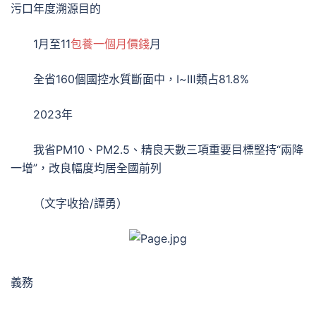
污口年度溯源目的
1月至11
包養一個月價錢
月
全省160個國控水質斷面中，Ⅰ~Ⅲ類占81.8%
2023年
我省PM10、PM2.5、精良天數三項重要目標堅持“兩降
一增”，改良幅度均居全國前列
（文字收拾/譚勇）
義務