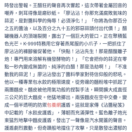
時發出警報。王醋狂的聲音再次響起，這次帶著金屬回音的
嘲弄，刺耳得像是磨砂紙。「廖沾沾！你那充滿腐敗氣味的
蒜泥，是對醬料學的侮辱！必須淨化！」「你將為你那百分
之五的醬油，以及百分之九十五的邪惡蒜頭付出代價！」醋
罐機器人的頂端裂開，露出了一個巨大的管口，正在聚積藍
色光芒。K-999特務用它穿著燕尾服的小爪子，一把抓住了
廖沾沾的褲腳催促著他。「快點！沾沾先生！那是醋酸離子
炮！專門用來溶解有機發酵物的！」「它會把你的蒜泥在零
點一秒內變成無菌的、純淨的白醋！那是浩劫啊！」「不准
動我的蒜泥！」廖沾沾發出了醬料學家對待信仰般的怒吼。
他以一種專業包水餃的極限速度，從旁邊的麵粉堆中抓起了
兩團麵皮。麵皮被他用氣功般的捏製手法，瞬間擴大成直徑
三公尺的巨大麵皮。他猛地擲出，兩張麵皮在空中交疊，變
成一個半透明的防禦
包養網
護盾。這就是家傳《沾醬秘笈》
中記載的「水餃皮護盾」，薄韌而充滿彈性。藍色離子炮光
束猛烈地擊中麵皮護盾，發出了一聲像是汽水開蓋的聲音。
護盾劇烈震動，但奇蹟般地擋住了攻擊，只是散發出濃郁的