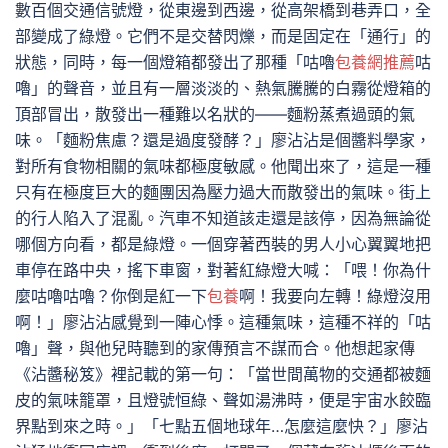
數百個交通信號燈，從東邊到西邊，從高架橋到巷弄口，全
部變成了綠燈。它們不是交替閃爍，而是固定在「通行」的
狀態，同時，每一個燈箱都發出了那種「咕嚕
包養網推薦
咕
嚕」的聲音，並且有一層淡淡的、熱氣騰騰的白霧從燈箱的
頂部冒出，散發出一種難以名狀的——麵粉蒸煮過頭的氣
味。「麵粉焦慮？還是過度發酵？」廖沾沾是個醬料學家，
對所有食物相關的氣味都極度敏感。他聞出來了，這是一種
只有在極度巨大的麵團因為壓力過大而散發出的氣味。街上
的行人陷入了混亂。汽車不知道該走還是該停，因為無論從
哪個方向看，都是綠燈。一個穿著西裝的男人小心翼翼地把
車停在路中央，搖下車窗，對著紅綠燈大喊：「喂！你為什
麼咕嚕咕嚕？你倒是紅一下
包養
啊！我要向左轉！綠燈沒用
啊！」廖沾沾感覺到一陣心悸。這種氣味，這種不祥的「咕
嚕」聲，與他兒時聽到的家傳預言不謀而合。他想起家傳
《沾醬秘笈》裡記載的第一句：「當世間萬物的交通都被麵
皮的氣味籠罩，且燈號恒綠、聲如湯沸時，便是宇宙水餃臨
界點到來之時。」「七點五個地球年…怎麼這麼快？」廖沾