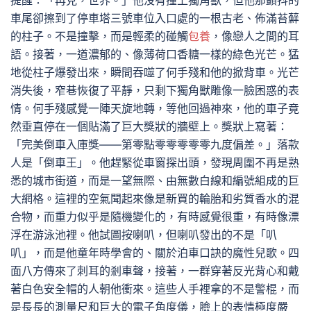
提醒：「再見，世界。」他沒有撞上獨角獸，但他那顫抖的
車尾卻擦到了停車塔三號車位入口處的一根古老、佈滿苔蘚
的柱子。不是撞擊，而是輕柔的碰觸
包養
，像戀人之間的耳
語。接著，一道濃郁的、像薄荷口香糖一樣的綠色光芒。猛
地從柱子爆發出來，瞬間吞噬了何手殘和他的掀背車。光芒
消失後，窄巷恢復了平靜，只剩下獨角獸雕像一臉困惑的表
情。何手殘感覺一陣天旋地轉，等他回過神來，他的車子竟
然垂直停在一個貼滿了巨大獎狀的牆壁上。獎狀上寫著：
「完美倒車入庫獎——第零點零零零零零九度偏差。」落款
人是「倒車王」。他趕緊從車窗探出頭，發現周圍不再是熟
悉的城市街道，而是一望無際、由無數白線和編號組成的巨
大網格。這裡的空氣聞起來像是新買的輪胎和劣質香水的混
合物，而重力似乎是隨機變化的，有時感覺很重，有時像漂
浮在游泳池裡。他試圖按喇叭，但喇叭發出的不是「叭
叭」，而是他童年時學會的、關於泊車口訣的魔性兒歌。四
面八方傳來了刺耳的剎車聲，接著，一群穿著反光背心和戴
著白色安全帽的人朝他衝來。這些人手裡拿的不是警棍，而
是長長的測量尺和巨大的電子角度儀，臉上的表情極度嚴