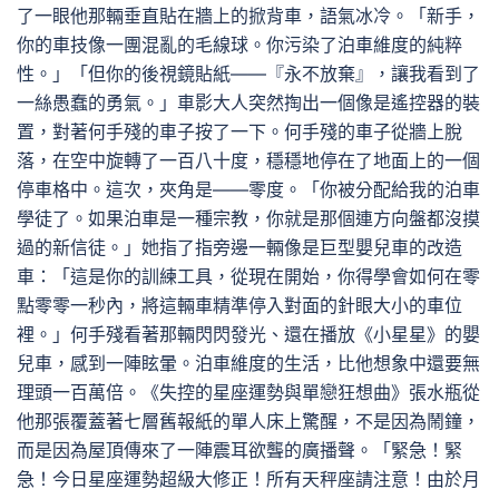
了一眼他那輛垂直貼在牆上的掀背車，語氣冰冷。「新手，
你的車技像一團混亂的毛線球。你污染了泊車維度的純粹
性。」「但你的後視鏡貼紙——『永不放棄』，讓我看到了
一絲愚蠢的勇氣。」車影大人突然掏出一個像是遙控器的裝
置，對著何手殘的車子按了一下。何手殘的車子從牆上脫
落，在空中旋轉了一百八十度，穩穩地停在了地面上的一個
停車格中。這次，夾角是——零度。「你被分配給我的泊車
學徒了。如果泊車是一種宗教，你就是那個連方向盤都沒摸
過的新信徒。」她指了指旁邊一輛像是巨型嬰兒車的改造
車：「這是你的訓練工具，從現在開始，你得學會如何在零
點零零一秒內，將這輛車精準停入對面的針眼大小的車位
裡。」何手殘看著那輛閃閃發光、還在播放《小星星》的嬰
兒車，感到一陣眩暈。泊車維度的生活，比他想象中還要無
理頭一百萬倍。《失控的星座運勢與單戀狂想曲》張水瓶從
他那張覆蓋著七層舊報紙的單人床上驚醒，不是因為鬧鐘，
而是因為屋頂傳來了一陣震耳欲聾的廣播聲。「緊急！緊
急！今日星座運勢超級大修正！所有天秤座請注意！由於月