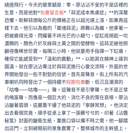
繞道飛行。今天的營業額是：零。廖沾沾不安的不是店裡的
生意，而是他對*
包養留言板
*「蒜泥成本焦慮症」**的深層
恐懼。新鮮蒜頭每公斤的價格正在以超光速上漲，如果再這
樣下去，他引以為傲的「靈魂蒜泥」將難以為繼。他拿著一
把被磨得光滑、閃耀著不祥光芒的小銀勺，從缸底撈起一坨
濃稠的、顏色介於灰綠與土黃之間的發酵物。這蒜泥被他照
顧得像稀世珍寶，每隔三小時，他就要用手指彈一下缸邊，
確保它能感受到**「溫和的震動」**，以助其在精神上達到
圓滿。就在廖沾沾專注於與蒜泥進行心靈交流時，外面的世
界開始發出一些不對勁的信號。首先是聲音。街上所有的汽
車喇叭同時發出了一個持續不
短期包養
斷、低沉且潮濕的
「咕嚕——咕嚕——」聲。這聲音不是引擎聲，也不是正常
的鳴笛聲，而像是一個巨大的、消化不良的胃在哀嚎。廖沾
沾皺著眉頭，這嚴重干擾了他蒜泥的「寧靜冥想」。他決定
出去看個究竟，順手從桌上拿了一張髒兮兮的，印著《沾醬
秘笈》封面的皺衛生紙，塞進口袋以備不時之需。他一腳踏
出店門，立刻被眼前的景象震驚了。整條城市的主幹道上，