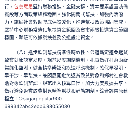
行，
包養意思
堅持財務投進、金融支撐、資本要素設置裝備
擺設等方面政策總體穩固。強化開闢式幫扶，加強內活潑
力，施展社會救助兜底保證感化，推進幫扶政策協同集成。
堅持中心財務常態化幫扶資金範圍及省市兩級投進資金範圍
穩固，縣級可依據幫扶義務公道設定資金。
（八）進步監測幫扶精準性時效性。公道斷定避免返貧
致貧對象認定尺度，規范尺度調劑機制。扎實做好村落兩級
常態化監測，健全精準辨認和疾速呼應機制，確保早發明、
早干涉、早幫扶。兼顧展開避免返貧致貧對象和鄉村社會救
助對象監測辨認，規范出入核算口徑，加大力度數據共享。
做好避免返貧致貧對象精準幫扶和靜態調劑。綜合評價原建
檔立 TC:sugarpopular900
699342ab42ebb6.98055030
文