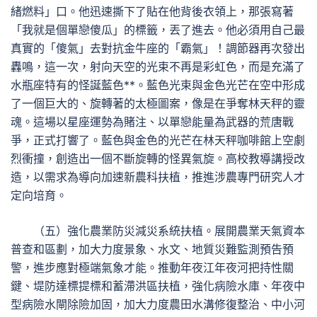
緒燃料」口。他迅速撕下了貼在他背後衣領上，那張寫著
「我就是個單戀傻瓜」的標籤，丟了進去。他必須用自己最
真實的「傻氣」去對抗金牛座的「霸氣」！調節器再次發出
轟鳴，這一次，射向天空的光束不再是彩虹色，而是充滿了
水瓶座特有的怪誕藍色**。藍色光束與金色光芒在空中形成
了一個巨大的、旋轉著的太極圖案，像是在爭奪林天秤的靈
魂。這場以星座運勢為賭注、以單戀能量為武器的荒唐戰
爭，正式打響了。藍色與金色的光芒在林天秤咖啡館上空劇
烈衝撞，創造出一個不斷旋轉的怪異氣旋。高校教導講授改
造，以需求為導向加速新農科扶植，推進涉農專門研究人才
定向培育。
（五）強化農業防災減災系統扶植。展開農業天氣資本
普查和區劃，加大力度景象、水文、地質災難監測預告預
警，進步應對極端氣象才能。推動年夜江年夜河把持性關
鍵、堤防達標提標和蓄滯洪區扶植，強化病險水庫、年夜中
型病險水閘除險加固，加大力度農田水溝修復整治、中小河