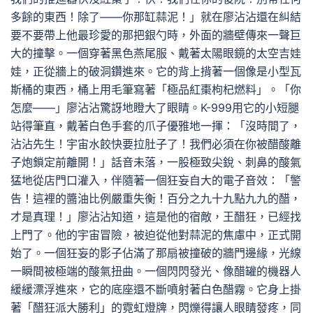
多餘的東西！除了——你那缸蒜泥！」就在廖沾沾還在糾結
要不要帶上他最珍愛的那把銀勺時，外面的牆壁傳來一聲巨
大的撞擊。一個穿著黑色燕尾服、戴著太陽眼鏡的太空吉娃
娃，正從牆上的破洞鑽進來。它的背上揹著一個像是小型瓦
斯桶的東西，桶上用毛筆寫著「極品紅棗枸杞燃料」。「你
怎麼——」廖沾沾驚訝地瞪大了眼睛。K-999用它的小短腿
站得筆直，戴著白色手套的爪子優雅地一揮：「沒時間了，
沾沾先生！宇宙水餃快要拉肚子了！我們必須在你被醋酸離
子炮鎖定前離開！」話音未落，一股極致尖銳、刺鼻的酸氣
猛地從店門口灌入，伴隨著一個狂妄自大的電子音效：「警
告！這裡的醬油比例嚴重失衡！百分之九十九點九九的醋，
才是真理！」廖沾沾知道，這是他的宿敵，王醋狂，已經找
上門了。他的宇宙冒險，被迫從他對蒜泥的焦慮中，正式開
始了。一個狂妄的影子佔滿了那扇被撞破的牆門邊緣，光線
一瞬間被極端的酸氣扭曲。一個閃閃發光、像醋罐的機器人
緩緩漂浮進來，它的底座還不斷噴射著白色醋霧。它身上掛
著「醋狂派大勝利」的霓虹燈牌，閃爍得讓人眼睛發疼，同