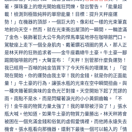
著，彈珠臺上的燈光開始瘋狂閃爍，發出警告。「能量超
載！檢測到極致純粹的單戀能量！目標：提升天秤座運
勢！」在機器的頂部，一個巨大的、像彩虹一樣的光束筆直
地射向天空。然而，就在光束衝出屋頂的一瞬間，一輛塗滿
了金色、裝飾著巨大公牛角的悍馬車猛地停在咖啡館門口。
駕駛座上走下一個全身肌肉、戴著鑽石項圈的男人，那人正
是林天秤的狂熱追求者——金牛座霸總牛土豪。牛土豪一腳
踢開咖啡館的門，大聲宣布：「天秤！別管那什麼負運勢！
我已經用一百噸的純金箔買下了今天所有的壞運氣！」「從
現在開始，你的運勢由我主宰！我的金錢，就是你的正面能
量！」牛土豪的行為，讓張水瓶的光束在空中瞬間扭曲，與
一種夾雜著銅臭味的金色光芒對撞。天空開始下起了荒謬的
雨。雨點不是水，而是閃耀著淚光的小小黃銅齒輪。「不
行！金牛座的物質力量太強了！我的單戀被汙染了！」張水
瓶大喊。他知道，如果牛土豪的物質力量勝出，林天秤將會
被困在一個充滿金錢和俗氣的虛假愛情裡，而他將永遠失去
機會。張水瓶看向那機器，還剩下最後一個可以輸入的「情