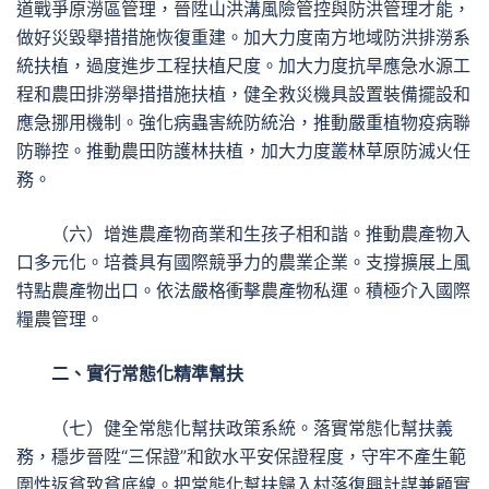
道戰爭原澇區管理，晉陞山洪溝風險管控與防洪管理才能，
做好災毀舉措措施恢復重建。加大力度南方地域防洪排澇系
統扶植，過度進步工程扶植尺度。加大力度抗旱應急水源工
程和農田排澇舉措措施扶植，健全救災機具設置裝備擺設和
應急挪用機制。強化病蟲害統防統治，推動嚴重植物疫病聯
防聯控。推動農田防護林扶植，加大力度叢林草原防滅火任
務。
（六）增進農產物商業和生孩子相和諧。推動農產物入
口多元化。培養具有國際競爭力的農業企業。支撐擴展上風
特點農產物出口。依法嚴格衝擊農產物私運。積極介入國際
糧農管理。
二、實行常態化精準幫扶
（七）健全常態化幫扶政策系統。落實常態化幫扶義
務，穩步晉陞“三保證”和飲水平安保證程度，守牢不產生範
圍性返貧致貧底線。把常態化幫扶歸入村落復興計謀兼顧實