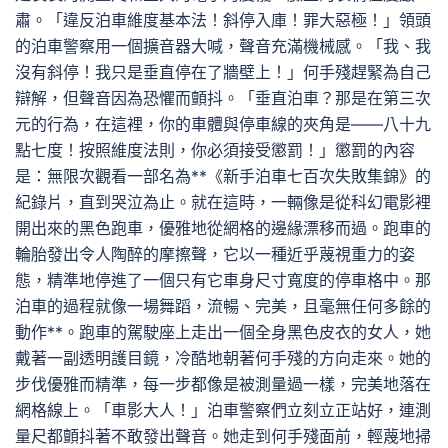
肅。「違反泊車維度基本法！斜停入庫！罪大惡極！」領頭
的泊車警察用一個擴音器大喊，聲音充滿機械感。「我、我
沒有斜停！我只是垂直停在了牆壁上！」何手殘趕緊為自己
辯解，但聲音因為恐懼而顫抖。「垂直泊車？那是在第三次
元的行為，在這裡，你的車體與停車線的夾角是——八十九
點七度！按照維度法則，你必須接受懲罰！」懲罰的內容
是：無限次觀看一部名為**《新手泊車七百次失敗集錦》的
紀錄片，直到哭泣為止。就在這時，一輛像是從科幻電影裡
開出來的黑色跑車，優雅地從網格的邊緣漂移而過。跑車的
輪胎發出令人陶醉的摩擦聲，它以一種近乎蔑視重力的姿
態，精準地停進了一個只有它車身尺寸寬度的停車格中。那
泊車的過程就像一場舞蹈，流暢、完美，且毫無任何多餘的
動作**。跑車的駕駛座上走出一個全身黑色皮衣的女人，她
戴著一副透明護目鏡，冷酷地朝著何手殘的方向走來。她的
步伐優雅而精準，每一步都像是被測量過一樣，完美地落在
網格線上。「車影大人！」泊車警察們立刻立正站好，連測
量尺都顫抖著不敢發出聲音。她走到何手殘面前，輕蔑地掃