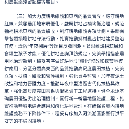
和農獸藥殘留超標等題目。
（三）加大力度耕地維護和東西的品質晉陞。嚴守耕地
紅線，兼顧農用地布局優化，嚴厲耕地占補均衡治理，規范
彌補耕地東西的品質驗收，制訂耕地維護專項計劃。果斷衝
擊各類損壞耕地守法行動，扎實推動鄉村亂占耕地建房整治
任務，謹防“年夜棚房”等題目反彈回潮。著眼維護耕耘層和
食糧生孩子才能，優化耕地查詢拜訪規定，完美舉措措施農
用地治理軌制，穩妥有序做好耕地“非糧化”整改和撂荒地復
耕應用。分區分類高東西的品質推動高尺度農田扶植，完美
立項、扶植、驗收和管護機制，強化資金監管，加年夜泥土
改進和地力晉陞力度。推動年夜中型灌區古代化扶植與改
革，強化高尺度農田渠系與灌區骨干工程連接。健全永遠基
礎農田優進劣出治理機制。實行新一輪黑地盤維護工程，扎
實推動鹽堿地綜合應用和酸化耕地管理。在確保省域內耕地
維護義務不下降條件下，穩妥有序加入河流湖區影響行洪平
安等的不穩固耕地。