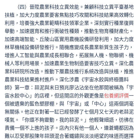
（四）晉陞農業科技立異效能。兼顧科技立異平臺基地
扶植，加大力度農業要害焦點技巧攻關和科技結果高效轉化
利用，培養強大農業範疇科技領軍企業。深刻實行種業復興
舉動，加速選育和推行衝破性種類，推動生物育種財產化。
加速高端智能、丘陵山區實用農機設備研發利用，加大力度
林草機械設備研發推行。隨機應變成長農業新質生孩子力，
增進人工智能與農業成長相聯合，拓展無人機、物聯網、機
械人等利用場景，加速農業生物制造要害技巧立異。深化農
業科研院所改造。推動下層農技推行系統改造與扶植，推進
農業科技結果進村進戶。深化涉農《宇宙水餃與終極醬料
師》第一章：蒜泥與末日預兆廖沾沾坐在他那間被稱為「宇
宙水餃中心」的店裡，但這間店的外觀更像是
包養網評價
一
個被遺棄的藍色塑膠棚，與「宇宙」或「中心」這兩個詞毫
無關係。他正在對著一缸已經發酵了七個月又七天的老蒜泥
嘆氣。「你還不夠靈動，我的蒜泥。」他輕聲細語，彷彿在
責備一個不上進的孩子。店內只有他一個人，連蒼蠅都因為
難以忍受那股陳年蒜頭混合著鐵鏽與淡淡絕望的味道而選擇