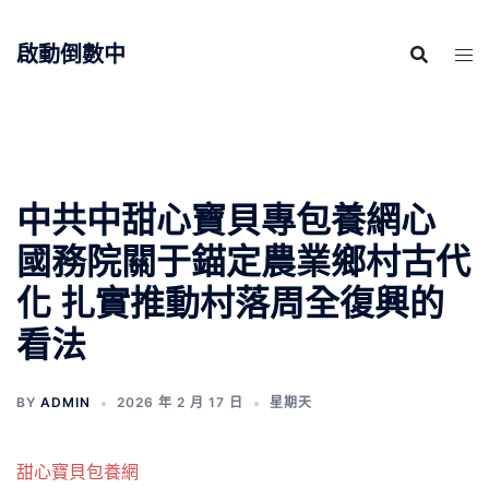
跳
至
啟動倒數中
主
要
內
容
中共中甜心寶貝專包養網心
國務院關于錨定農業鄉村古代
化 扎實推動村落周全復興的
看法
BY
ADMIN
2026 年 2 月 17 日
星期天
甜心寶貝包養網