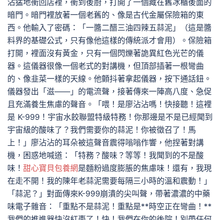
沾猛地衝回店裡，衝到後廚，打開了一個藏在舊冰櫃後面的
暗門。暗門裡放著一個老舊的、像是古代金屬保險箱的東
西。他輸入了密碼：「一醬二醋三油四辣五蒜泥」（這是醬
料界的基礎公式，只有像他這樣的傳統派才會用）。保險箱
打開，裡面沒有黃金，只有一個閃爍著詭異紅色光芒的儀
器。這儀器很像一個老式的對講機，但頂部插著一根彎曲
的、像韭菜一樣的天線。他顫抖著拿起儀器，按下通話鈕。
儀器發出「滋——」的電流聲，接著傳來一陣高八度、急促
且充滿養生焦慮的聲音。「喂！是廖沾沾嗎！快接聽！這裡
是 K-999！宇宙水餃聯盟特級特務！你那邊是不是已經聞到
宇宙級的酸味了？我們需要你的蒜泥！你被徵召了！馬
上！」廖沾沾的耳朵被這聲音震得嗡嗡作響，他捏著對講
機，困惑地喊道：「特務？酸味？等等！我聞到的不是酸
味！
甜心寶貝包養網
是麵粉過度膨脹的焦慮味！還有，我現
在走不開！我的陳年老蒜泥需要每隔三小時的溫和震動！」
「蒜泥？」對面傳來K-999崩潰的尖叫聲，帶著濃濃的中藥
味電子雜音：「重點不是蒜泥！重點是**時空正在彎曲！**
我們的推進器快沒紅棗了！快！我們在你的後院！別帶任何