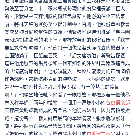
放的單戀能量就會越發瘋狂地實體化。上次林天秤的戀愛運
勢跌至百分之二十，張水瓶就發現他的廚房裡長滿了巨大
的、形狀是林天秤側臉的粉紅色蘑菇。他必須在今天結束
前，將林天秤的運勢至少提升到零。否則，他那份單戀就會
變成某種具備攻擊性的實體。他緊張地跑進他堆滿了星座圖
表和過期甜甜圈的地下室，那裡放著他的秘密武器。「我需
要星象學輔助儀！」他衝到一個像是老式彈珠臺的機器前，
上面貼滿了「巨蟹座已哭」、「處女座勿碰」等警告標籤。
這是他用廢棄的唱片機和一個不知名的外星計算器改造而成
的「情感調節器」。他必須輸入一種極具感染力的正面情緒
作為燃料，來抵抗那負面的運勢波。「水瓶座的優勢，就是
超脫一切的理性與冷靜…才怪！我只有一腔熱血的傻氣
啊！」他絕望地低吼。他看了一眼腳邊。那裡放著一個他為
林天秤準備了兩年的禮物：一個用一萬塊小小的
包養俱樂部
天秤座黃銅齒輪組成的音樂盒。他從未送出，因為害怕被拒
絕。這份害怕，就是純度最高的單戀情感。張水瓶咬緊牙
關，將那個黃銅齒輪音樂盒砸爛，將所有的齒輪都倒入「情
感調節器」的輸入口。機器發出刺耳的
包養留言板
尖叫，接