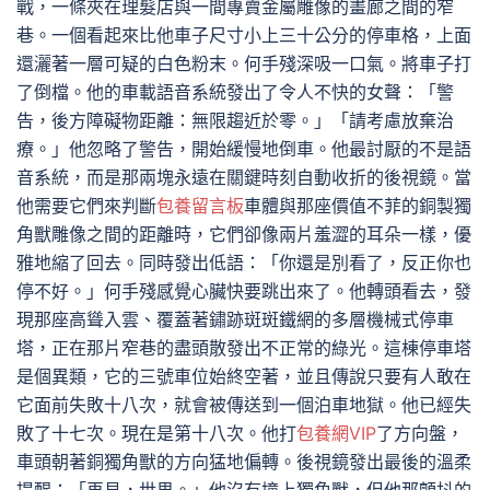
戰，一條夾在理髮店與一間專賣金屬雕像的畫廊之間的窄
巷。一個看起來比他車子尺寸小上三十公分的停車格，上面
還灑著一層可疑的白色粉末。何手殘深吸一口氣。將車子打
了倒檔。他的車載語音系統發出了令人不快的女聲：「警
告，後方障礙物距離：無限趨近於零。」「請考慮放棄治
療。」他忽略了警告，開始緩慢地倒車。他最討厭的不是語
音系統，而是那兩塊永遠在關鍵時刻自動收折的後視鏡。當
他需要它們來判斷
包養留言板
車體與那座價值不菲的銅製獨
角獸雕像之間的距離時，它們卻像兩片羞澀的耳朵一樣，優
雅地縮了回去。同時發出低語：「你還是別看了，反正你也
停不好。」何手殘感覺心臟快要跳出來了。他轉頭看去，發
現那座高聳入雲、覆蓋著鏽跡斑斑鐵網的多層機械式停車
塔，正在那片窄巷的盡頭散發出不正常的綠光。這棟停車塔
是個異類，它的三號車位始終空著，並且傳說只要有人敢在
它面前失敗十八次，就會被傳送到一個泊車地獄。他已經失
敗了十七次。現在是第十八次。他打
包養網VIP
了方向盤，
車頭朝著銅獨角獸的方向猛地偏轉。後視鏡發出最後的溫柔