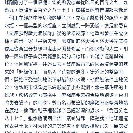
球剛剛打了一個噴嚏，您的戀愛機率從昨日的百分之九十九
點九，陡降至負百分之八十七！」廣播員的聲音聽起來像是
一個正在經歷中年危機的雙子座，充滿了戲劇性的絕望。張
水瓶，一個典型的水瓶座，立刻感到一陣恐慌，這是他患有
「星座預報壓力症候群」後的標準反應。他單戀著住在隔壁
棟、經營一家「平衡美學」咖啡館的林天秤。林天秤完美得
像是從黃金分割線中走出來的藝術品。而張水瓶的人生，則
像一團被獅子座暴君隨意亂踢的毛線球，充滿了混亂與錯
位。他衝到窗邊，往外看去。整座城市已經因為這個突如其
來的「超級修正」而陷入了荒謬的混亂。街道上的雙魚座
們，開始不受控制地流下鹹鹹的海水淚，他們無法停止地哭
泣，導致城市低窪處已經形成了小型潟湖。那些摩羯座的上
班族，嚴格遵守著廣播中「摩羯座今天適合原地踏步，否則
將失去襪子」的指令。數百名西裝筆挺的摩羯座正整齊地站
在原地，他們的鞋子裡裝滿了已經潮濕的淚水。「負百分之
八十七？」張水瓶喃喃自語，感到胃部一陣翻騰，他知道這
代表著什麼。林天秤的運勢越差，他那股積壓已久、無處安