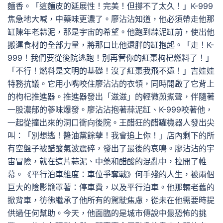
麵香。「這麵皮的延展性！完美！但撐不了太久！」K-999
焦急地大喊，中藥味更濃了。廖沾沾知道，他必須帶走他那
缸陳年老蒜泥，那是宇宙的希望。他跑到蒜泥缸前，使出他
搬運食材的全部力量，將那口比他還胖的缸抱起。「走！K-
999！我們要從後院逃跑！別再管你的紅棗枸杞燃料了！」
「不行！燃料是文明的基礎！沒了紅棗我飛不遠！」吉娃娃
特務抗議。它用小嘴咬住廖沾沾的衣領，同時開啟了它背上
的枸杞推進器。推進器發出「滋滋」的輕微煎煮聲，伴隨著
一股濃郁的蔘味爆發。廖沾沾抱著蒜泥缸、K-999咬著他，
一起從撞出來的洞口衝向後院。王醋狂的醋罐機器人發出尖
叫：「別想逃！醬油黨餘孽！我會追上你！」店內剩下的所
有空盤子被醋酸氣波震碎，發出了最後的哀鳴。廖沾沾的宇
宙冒險，就在這片蒜泥、中藥和醋酸的混亂中，拉開了帷
幕。《平行泊車維度：車位爭奪戰》何手殘的人生，被兩個
巨大的陰影籠罩著：停車費，以及平行泊車。他那輛老舊的
掀背車，彷彿繼承了他所有的駕駛焦慮，從未在他需要時提
供過任何幫助。今天，他面臨的是城市傳說中最恐怖的挑