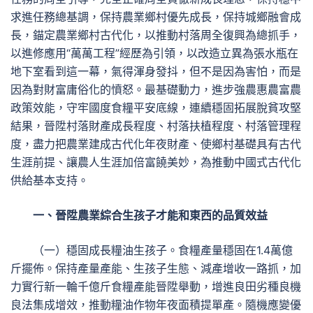
求進任務總基調，保持農業鄉村優先成長，保持城鄉融會成
長，錨定農業鄉村古代化，以推動村落周全復興為總抓手，
以進修應用“萬萬工程”經歷為引領，以改造立異為張水瓶在
地下室看到這一幕，氣得渾身發抖，但不是因為害怕，而是
因為對財富庸俗化的憤怒。最基礎動力，進步強農惠農富農
政策效能，守牢國度食糧平安底線，連續穩固拓展脫貧攻堅
結果，晉陞村落財產成長程度、村落扶植程度、村落管理程
度，盡力把農業建成古代化年夜財產、使鄉村基礎具有古代
生涯前提、讓農人生涯加倍富饒美妙，為推動中國式古代化
供給基本支持。
一、晉陞農業綜合生孩子才能和東西的品質效益
（一）穩固成長糧油生孩子。食糧產量穩固在1.4萬億
斤擺佈。保持產量產能、生孩子生態、減產增收一路抓，加
力實行新一輪千億斤食糧產能晉陞舉動，增進良田劣種良機
良法集成增效，推動糧油作物年夜面積提單產。隨機應變優