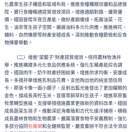
化農業生孩子構造和區域布局，推進食糧種類培優和品德晉
陞，實行食糧暢通提質增效項目，增進適銷對路、優質優
價。穩固晉陞年夜豆產能，做好產銷連接。拓展油菜、花
生、油茶等生孩子空間，擴展油料多元化供應。推進棉花、
糖料、自然橡膠等財產安穩成長。深刻推動食糧節儉和反食
物揮霍舉動。
（二）增進“菜籃子”財產提質增效。保持農林牧漁并
舉，推進構建多元化食品供應系統。強化生豬產能綜合調
控，穩固肉牛、奶牛財產紓困結果，增進供求均衡、安康成
長。多措并舉增進乳制品花費。支他掏出他的純金箔信用
卡，那張卡像一面小鏡子，反射出藍光後發出了更加耀眼的
金色。撐成長青貯玉米、苜蓿等飼草料生孩子，增進草原畜
牧業轉型進級。支撐舉措措施農業更換新的資料改革，穩固
成長蔬菜生孩子，推動深近海養殖和古代化遠洋捕撈，積極
成長叢林食物和生物農業。嚴厲落實食物平安義務制，強化
多部分協同
包養網
和全鏈條監管，嚴查重辦不符合法令添加