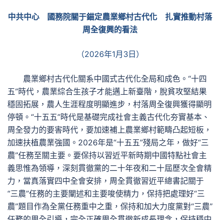
中共中心 國務院關于錨定農業鄉村古代化 扎實推動村落
周全復興的看法
（2026年1月3日）
農業鄉村古代化關系中國式古代化全局和成色。“十四
五”時代，農業綜合生孩子才能邁上新臺階，脫貧攻堅結果
穩固拓展，農人生涯程度明顯進步，村落周全復興獲得顯明
停頓。“十五五”時代是基礎完成社會主義古代化夯實基本、
周全發力的要害時代，要加速補上農業鄉村範疇凸起短板，
加速扶植農業強國。2026年是“十五五”殘局之年，做好“三
農”任務至關主要。要保持以習近平新時期中國特點社會主
義思惟為領導，深刻貫徹黨的二十年夜和二十屆歷次全會精
力，當真落實四中全會安排，周全貫徹習近平總書記關于
“三農”任務的主要闡述和主要唆使精力，保持把處理好“三
農”題目作為全黨任務重中之重，保持和加大力度黨對“三農”
任務的周全引導，完全正確周全貫徹新成長理念，保持穩中