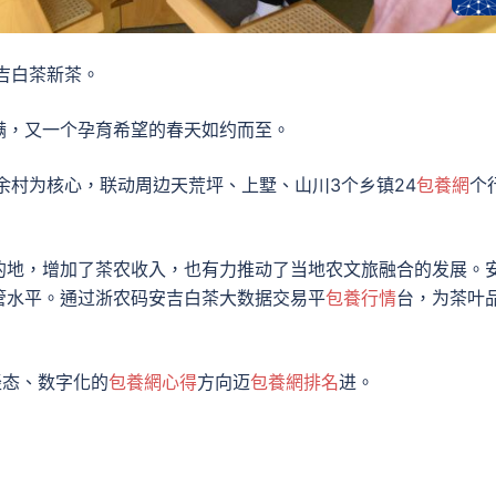
吉白茶新茶。
满，又一个孕育希望的春天如约而至。
以余村为核心，联动周边天荒坪、上墅、山川3个乡镇24
包養網
个
的地，增加了茶农收入，也有力推动了当地农文旅融合的发展。
管水平。通过浙农码安吉白茶大数据交易平
包養行情
台，为茶叶
轻态、数字化的
包養網心得
方向迈
包養網排名
进。