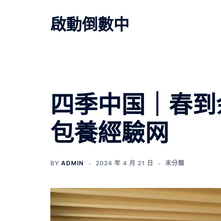
跳
至
啟動倒數中
主
要
內
容
四季中国｜春到
包養經驗网
BY
ADMIN
2024 年 4 月 21 日
未分類