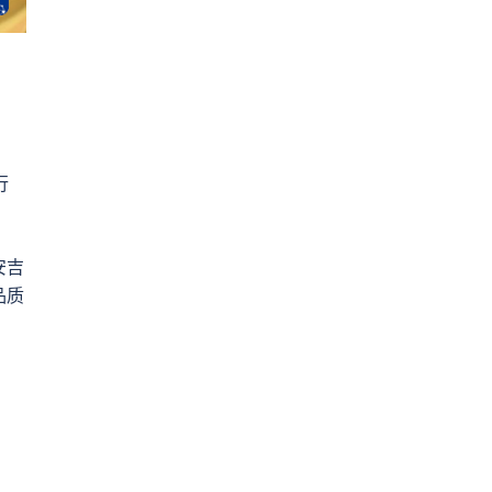
行
安吉
品质