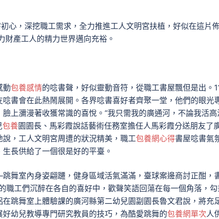
字初心，深挖職工需求，全力推進工人文明宮扶植，好似在這片
力財產工人的精力世界邁向充裕。
感動
包養感情
的唸書聲，好似靈動音符，從職工書屋飄但是出。1
友唸書會在此熱鬧展開。各界唸書喜好者齊聚一堂，他們的眼光
，臉上瀰漫著收獲常識的喜悅。“我只需我的廣通河，不論我活高
兒
包養
園園長、馬彩霞說話藝術任務室擔任人馬彩霞分送朋友了
她說，工人文明宮周遭的狀況精美，職工
包養網心得
書屋唸書氣
、生長供給了一個很是好的平臺。
—跳舞室內身姿翩躚，健身區域活氣滿滿，臺球案邊商討正酣，
的職工們沉醉在各自的喜好中，歡聲笑語回蕩在每一個角落，勾
侶在跳舞室上體驗課的廣河縣第二幼兒園副園長魯文君說，將充
展好幼兒教導專門研究教員的技巧，為酷愛跳舞的
包養網單次
人