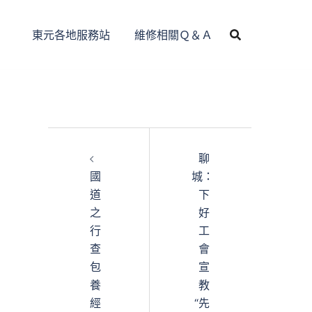
東元各地服務站
維修相關Ｑ＆Ａ
聊
國
城：
道
下
之
好
行
工
查
會
包
宣
養
教
經
“先