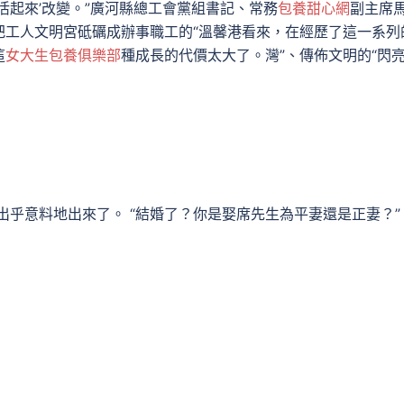
’‘活起來’改變。”廣河縣總工會黨組書記、常務
包養甜心網
副主席
把工人文明宮砥礪成辦事職工的“溫馨港看來，在經歷了這一系列
這
女大生包養俱樂部
種成長的代價太大了。灣”、傳佈文明的“閃
乎意料地出來了。 “結婚了？你是娶席先生為平妻還是正妻？”