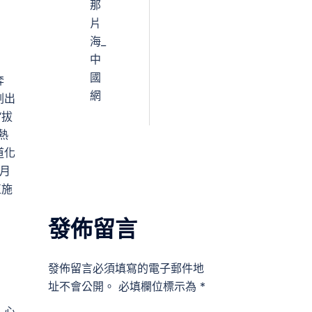
那
片
海_
中
國
奔
網
劃出
“拔
熱
道化
7月
正施
發佈留言
發佈留言必須填寫的電子郵件地
址不會公開。
必填欄位標示為
*
，心