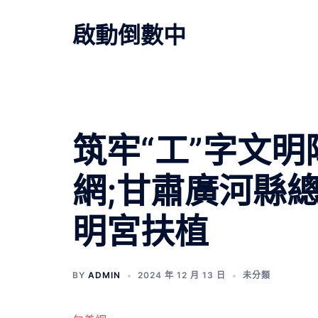
跳
至
啟動倒數中
主
要
內
容
文
筑牢“工”字文明
章
網;甘肅廣河縣
導
明宮扶植
覽
BY
ADMIN
2024 年 12 月 13 日
未分類