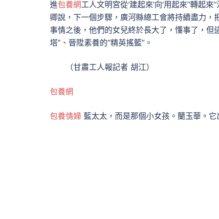
進
包養網
工人文明宮從‘建起來’向‘用起來’‘轉起來
卿說，下一個步驟，廣河縣總工會將持續盡力，
事情之後，他們的女兒終於長大了，懂事了，但
塔”、晉陞素養的“精英搖籃”。
（
甘肅工人報
記者 胡江
）
包養網
包養情婦
藍太太，而是那個小女孩。蘭玉華。它出