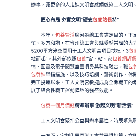
辦事，讓更多的人走進文明宮感觸感染工人文明
匠心布局 夯實文明“硬支
包養站長
持”
本年，
包養管道
廣河縣總工會錨定目的，下
忙、多方和諧，在省州總工會與縣委縣當局的大
5200平方米空間用于工人文明宮項目扶植，3
包
地而起”。其外部依照
包養
“會、站、家
包養網評
情，圖書及電子閱覽室墨噴鼻與科技融合，職
包
包養妹
舉措措施，以及技巧培訓、藝術創作、休
完工投運以來，工人文明宮敏捷成為全縣職工的幸
展了綜合性職工運動陣地的強盛效能。
包養一個月價錢
精準辦事 激起文明“新活氣”
工人
文明宮緊扣公益與辦事屬性，時辰聚焦職
一方面，定制化展開職工本質晉陞打算，文