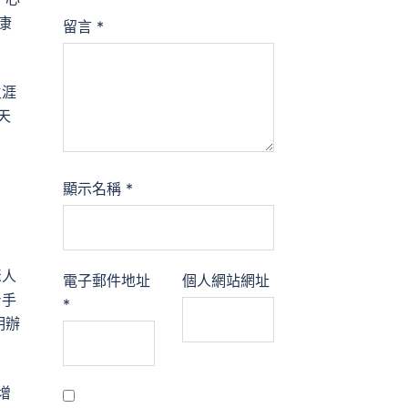
康
留言
*
生涯
天
顯示名稱
*
聚人
電子郵件地址
個人網站網址
身手
*
明辦
增