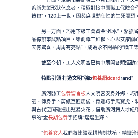
系新失業形狀休息者，積極對接中國職工保險合作
禮包”，120上一世，因與席世勳任性的生死關
另一方面，巧用下級工會資金“死水”，緊抓
品德辦事試點項目，策劃職工維權、心思安康關
天有驚喜、周周有亮點”，成為永不閉幕的“職工樂
截至今朝，工人文明宮已集中展開各類運動2
特點引領 打造文明“強b
包養網dcard
rand”
廣河縣工
包養留言板
人文明宮
安身外鄉，
巧
氣、傳身手。剪紙巨匠馬俊、骨雕巧手馬寶虎、
與古代空間碰撞出殘暴火花；借助廣河籍人才紐
事的“金
長期包養
字招牌”熠熠生輝。
“
包養女人
我們將連續深耕軌制扶植、精緻治