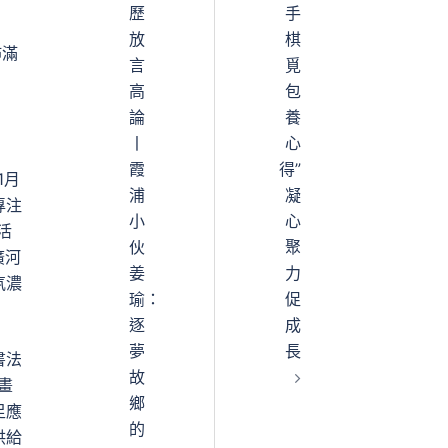
歷
手
放
棋
佈滿
言
覓
高
包
論
養
丨
心
霞
得”
1月
浦
凝
專注
小
心
活
伙
聚
廣河
姜
力
氛濃
瑜：
促
逐
成
夢
長
書法
故
畫
鄉
足應
的
供給