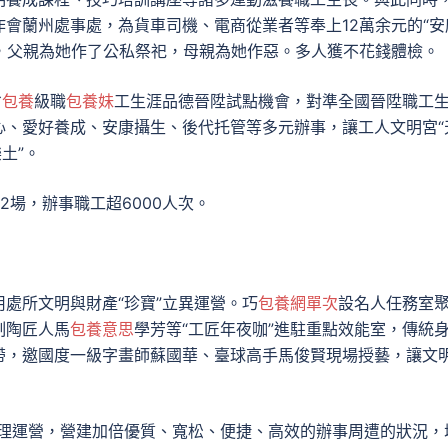
會蘭州處事處，為貨車司機、電商從業者等奉上12萬余元的“安
頭，父親為她作了公私祭祀，母親為她作惡。多人獲不花錢體檢。
省
包養
級職
包養妹
工生涯品德晉陞試點機會，對準全國晉陞職工
心、愛好養成、安康攝生、後代托管等多元辦事，讓工人文明宮“
土”。
2場，辦事職工超6000人次。
用處所文明與財產“珍寶”
立異運營。
巧
包養網單次
設名人任務室
制陶匠人馬
包養意思
學芳等“工匠年夜咖”進駐重點效能室，傳統
帶，邀國度一級字畫師蘇國華、臺球高手馬俊賢現場授藝，讓文
理運營，營建加倍優質、寬松、便捷、高效的辦事周遭的狀況，