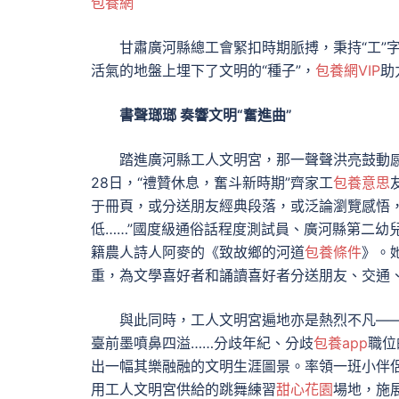
包養網
甘肅廣河縣總工會緊扣時期脈搏，秉持“工”
活氣的地盤上埋下了文明的“種子”，
包養網VIP
助
書聲瑯瑯 奏響文明“奮進曲”
踏進廣河縣工人文明宮，那一聲聲洪亮鼓動
28日，“禮贊休息，奮斗新時期”齊家工
包養意思
于冊頁，或分送朋友經典段落，或泛論瀏覽感悟
低……”國度級通俗話程度測試員、廣河縣第二幼
籍農人詩人阿麥的《致故鄉的河道
包養條件
》。
重，為文學喜好者和誦讀喜好者分送朋友、交通
與此同時，工人文明宮遍地亦是熱烈不凡—
臺前墨噴鼻四溢……分歧年紀、分歧
包養app
職位
出一幅其樂融融的文明生涯圖景。率領一班小伴
用工人文明宮供給的跳舞練習
甜心花園
場地，施