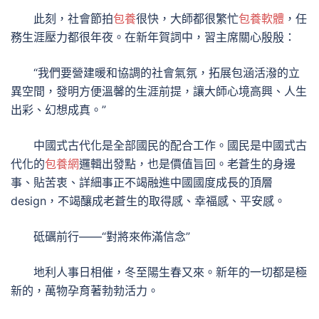
此刻，社會節拍
包養
很快，大師都很繁忙
包養軟體
，任
務生涯壓力都很年夜。在新年賀詞中，習主席關心殷殷：
“我們要營建暖和協調的社會氣氛，拓展包涵活潑的立
異空間，發明方便溫馨的生涯前提，讓大師心境高興、人生
出彩、幻想成真。”
中國式古代化是全部國民的配合工作。國民是中國式古
代化的
包養網
邏輯出發點，也是價值旨回。老蒼生的身邊
事、貼苦衷、詳細事正不竭融進中國國度成長的頂層
design，不竭釀成老蒼生的取得感、幸福感、平安感。
砥礪前行——“對將來佈滿信念”
地利人事日相催，冬至陽生春又來。新年的一切都是極
新的，萬物孕育著勃勃活力。