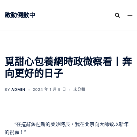
跳
至
啟動倒數中
主
要
內
容
覓甜心包養網時政微察看丨奔
向更好的日子
BY
ADMIN
2024 年 1 月 5 日
未分類
“在這辭舊迎新的美妙時辰，我在北京向大師致以新年
的祝願！”