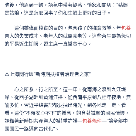
晌後，他眉頭一皺，語氣中帶著疑惑、憤怒和關切：“姑娘
是姑娘，這是怎麼回事？你和生過上更好的日子。
這個雄偉而樸實的目的，包含孩子的撫育教導、年
包養
青人的失業成才、老年人的就醫養老等。這些蒼生最為急切
的平易近生期盼，習主席一直掛念于心。
△上海閔行區“新時期扶植者治理者之家”
心之所系，行之所至。這一年，從南海之濱到九江堤
岸、從西子湖畔到黃浦江邊、從西南平原到八桂年夜地，無
論多忙，習近平總書記都要抽出時光，到各地走一走、看一
看。這份“不時安心不下”的掛念，飽含著誠摯的國民情懷，
詮釋著新時期共產黨人的莊重許諾—
包養條件
—“讓全部中
國國民一路邁向古代化”。