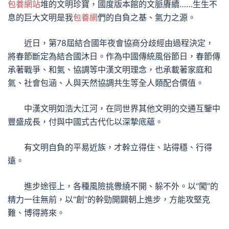
包養網站
堆的文明珍寶，國度版本館的文脈賡續……生生不
息的巨大文明是我
包養網
們的自負之基、氣力之源。
近日，第78屆結合國年夜會協商分歧經由過程決定，
將春節斷定為結合國沐日。作為中國傳統風俗節日，春節傳
承著戰爭、和氣、協調等中漢文明理念，也承載著家庭和
氣、社會包涵、人與天然協調共生等全人類配合價值。
中漢文明如浩大江河，在同世界其他文明的交通互鑒中
豐盛成長，付與中國式古代化以深摯底蘊。
有文明自負的平易近族，才幹立得住、站得穩、行得
遠。
進步途徑上，各種風險挑釁繞不開、躲不外。以“闖”的
精力一往無前，以“創”的幹勁開闢朝上進步，方能攻堅克
難、博得將來。