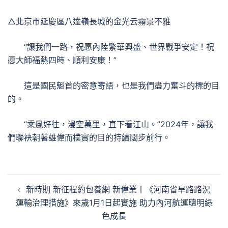
△北京市延慶區八達嶺長城的金光云霧景不雅
“讓我們一路，祝愿內陸繁華興盛、世界戰爭安定！祝
愿大師福熱四時、順利安康！”
這是國民魁首的密意寄語，也是我們盡力奮斗的標的目
的。
“乘風好往，漫空萬里，直下看江山。”2024年，讓我
們聯袂朝著雄偉而樸實的目的持續闊步前行。
文
新時期 新征程約包養網 新偉業丨《河南省旱路路況
章
運輸治理措施》來歲1月1日起實施 助力內河航運聰明綠
導
色成長
覽