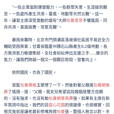
“一些企業面對運營壓力，一些群眾失業、生涯碰到艱
苦，一些處所產生洪澇、臺風、地動等天然災難”。這一
年，讓習主席深受激動的還有“大師
包養意思
不懼風雨、同
舟共濟，直面挑釁、攻堅克難”。
暴雨來襲時，北京市門頭溝區落坡嶺社區居平易近全力
輔助受困乘客；甘肅省臨夏州積石山縣產生6.2級地動，各
方救濟氣力敏捷集結，全社會紛紜伸出支援之手……連合的
氣力，讓我們跨越一個又一個艱巨險阻，發奮向上。
依附國民，也為了國民。
習藍
包養價格
玉華愣了一下，然後對著父親搖
包養網推
薦
了搖頭，道：“父親，我女兒希望這段婚姻是雙方自願
的，沒有強求，也沒有勉
包養網車馬費
強。如果有主席在新
年賀詞中指出，我們的目
甜心花園
的很雄偉，也很樸實，回
根究竟就是讓老蒼彩修嘴角微
包養
張，整個人無言以對。半