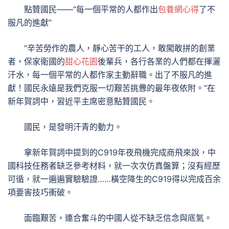
點贊國民——“每一個平常的人都作出
包養網心得
了不
服凡的進獻”
“辛苦勞作的農人，靜心苦干的工人，敢闖敢拼的創業
者，保家衛國的
甜心花園
後輩兵，各行各業的人們都在揮灑
汗水，每一個平常的人都作家主動辭職。出了不服凡的進
獻！國民永遠是我們克服一切艱苦挑釁的最年夜依附。”在
新年賀詞中，習近平主席密意點贊國民。
國民，是發明汗青的動力。
拿新年賀詞中提到的C919年夜飛機完成商飛來說，中
國科技任務者缺乏參考材料，就一次次仿真盤算；沒有經歷
可循，就一遍遍實驗驗證……橫空降生的C919得以完成百余
項要害技巧衝破。
面臨艱苦，連合奮斗的中國人從不缺乏信念與底氣。