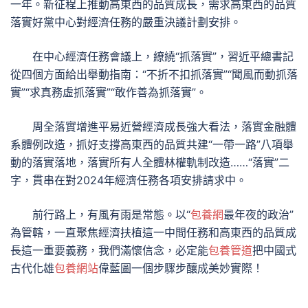
一年。新征程上推動高東西的品質成長，需求高東西的品質
落實好黨中心對經濟任務的嚴重決議計劃安排。
在中心經濟任務會議上，繚繞“抓落實”，習近平總書記
從四個方面給出舉動指南：“不折不扣抓落實”“聞風而動抓落
實”“求真務虛抓落實”“敢作善為抓落實”。
周全落實增進平易近營經濟成長強大看法，落實金融體
系體例改造，抓好支撐高東西的品質共建“一帶一路”八項舉
動的落實落地，落實所有人全體林權軌制改造……“落實”二
字，貫串在對2024年經濟任務各項安排請求中。
前行路上，有風有雨是常態。以“
包養網
最年夜的政治”
為管轄，一直聚焦經濟扶植這一中間任務和高東西的品質成
長這一重要義務，我們滿懷信念，必定能
包養管道
把中國式
古代化雄
包養網站
偉藍圖一個步驟步釀成美妙實際！