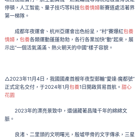
停頓，人工智能、量子技巧等科技
包養情婦
新賽道處活著界
第一梯隊。
成都年夜運會、杭州亞運會出色紛呈，“村”賽爆紅
包養
情婦
，
包養
各類運動蓬蓬勃勃，各行各業加快“動”起來，展
示出“一個活氣滿滿、熱火朝天的中國”樣子容貌。
△2023年11月4日，我國國產首艘年夜型郵輪“愛達·魔都號”
正式定名交付，于2024年1月
包養
1日開啟貿易首航。
甜心
花園
2023年的漂亮景致中，還儲藏著昌隆千年的綿綿文
脈。
良渚、二里頭的文明曙光，殷墟甲骨的文字傳承，三星