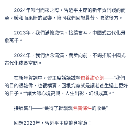
2024年叩門而來之際，習近平主席的新年賀詞踐約而
至。暖和而果斷的聲響，陪同我們回想曩昔、瞻望後方。
2023年，我們滿懷激情、接續奮斗，中國式古代化景
象萬千。
2024年，我們信念滿滿、闊步向前，不竭拓展中國式
古代化成長空間。
在新年賀詞中，習主席話語誠摯
包養甜心網
——“我們
的目的很雄偉，也很樸實，回根究竟就是讓老蒼生過上更好
的日子。”“讓大師心境高興、人生出彩、幻想成真。”
接續奮斗——“獲得了輕飄飄
包養條件
的收獲”
回想2023年，習近平主席飽含密意：