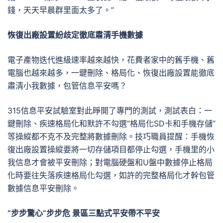
錢，天天早晨群里面太多了。”
恢復出廠設置紛歧定徹底肅清手機數據
電子產物迭代進級速率越來越快，花費者家中的舊手機、舊
電腦也越來越多，一鍵刪除、格局化、恢復出廠設置能徹底
肅清小我數據，包管信息平安嗎？
315信息平安試驗室對此睜開了專門的測試，測試表白：一
鍵刪除、疾速格局化和默許不勾選“格局化SD卡和手機存儲”
等操縱都不克不及完整將數據刪除。技巧職員提醒：手機恢
復出廠設置操縱要將一切存儲項目都停止勾選，手機里的小
我信息才會被平安刪除；對電腦硬盤和U盤中數據停止格局
化時要往失落疾速格局化勾選，如許的完整格局化才幹包管
數據信息平安刪除。
“步步驚心”步步危 景區三點式平安帶不平安