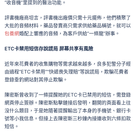
“收音機”里提到的醫治功能。
評書機廠商坦言，評書機出廠價只需十元擺佈，他們積聚了
大批的音頻材料，藥品發賣商只需求供給藥品稱號，就可以
包養網
婚配上響應的音頻，為客戶供給“一條龍”辦事。
ETC卡禁用短信存說謊局 屏幕共享有風險
近年來花費者的收集購物等需求越來越多，良多犯警分子經
由過程“ETC卡禁用”“快遞喪失理賠”等說謊局，欺騙花費者
登錄垂釣網站對其停止欺騙。
陳密斯曾收到了一條提醒她的ETC卡已禁用的短信，需登錄
網頁停止簽辦。陳密斯點擊鏈接后發明，翻開的頁面看上往
沒什么題目，于是她隨著提醒輸出了本身的手機號、銀行卡
號等小我信息。但接上去陳密斯三秒鐘內接連收到六條扣款
短信。