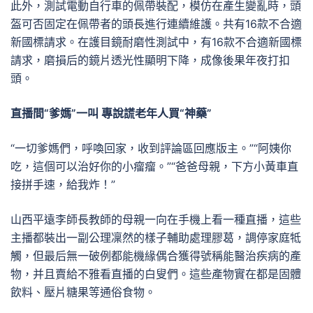
此外，測試電動自行車的佩帶裝配，模仿在產生變亂時，頭
盔可否固定在佩帶者的頭長進行連續維護。共有16款不合適
新國標請求。在護目鏡耐磨性測試中，有16款不合適新國標
請求，磨損后的鏡片透光性顯明下降，成像後果年夜打扣
頭。
直播間“爹媽”一叫 專說謊老年人買“神藥”
“一切爹媽們，呼喚回家，收到評論區回應版主。”“阿姨你
吃，這個可以治好你的小瘤瘤。”“爸爸母親，下方小黃車直
接拼手速，給我炸！”
山西平遠李師長教師的母親一向在手機上看一種直播，這些
主播都裝出一副公理凜然的樣子輔助處理膠葛，調停家庭牴
觸，但最后無一破例都能機緣偶合獲得號稱能醫治疾病的產
物，并且賣給不雅看直播的白叟們。這些產物實在都是固體
飲料、壓片糖果等通俗食物。