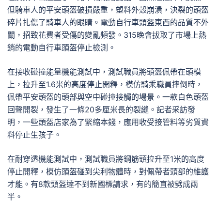
但騎車人的平安頭盔破損嚴重，塑料外殼崩潰，決裂的頭盔
碎片扎傷了騎車人的眼睛。電動自行車頭盔東西的品質不外
關，招致花費者受傷的變亂頻發。315晚會拔取了市場上熱
銷的電動自行車頭盔停止檢測。
在接收碰撞能量機能測試中，測試職員將頭盔佩帶在頭模
上，拉升至1.6米的高度停止開釋，模仿騎乘職員摔倒時，
佩帶平安頭盔的頭部與空中碰撞接觸的場景。一款白色頭盔
回聲開裂，發生了一條20多厘米長的裂縫。記者采訪發
明，一些頭盔店家為了緊縮本錢，應用收受接管料等劣質資
料停止生孩子。
在耐穿透機能測試中，測試職員將鋼筋頭拉升至1米的高度
停止開釋，模仿頭盔碰到尖利物體時，對佩帶者頭部的維護
才能。有8款頭盔達不到新國標請求，有的簡直被劈成兩
半。