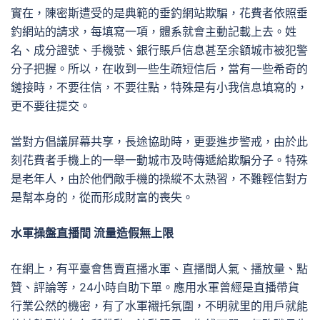
實在，陳密斯遭受的是典範的垂釣網站欺騙，花費者依照垂
釣網站的請求，每填寫一項，體系就會主動記載上去。姓
名、成分證號、手機號、銀行賬戶信息甚至余額城市被犯警
分子把握。所以，在收到一些生疏短信后，當有一些希奇的
鏈接時，不要往信，不要往點，特殊是有小我信息填寫的，
更不要往提交。
當對方倡議屏幕共享，長途協助時，更要進步警戒，由於此
刻花費者手機上的一舉一動城市及時傳遞給欺騙分子。特殊
是老年人，由於他們敵手機的操縱不太熟習，不難輕信對方
是幫本身的，從而形成財富的喪失。
水軍操盤直播間 流量造假無上限
在網上，有平臺會售賣直播水軍、直播間人氣、播放量、點
贊、評論等，24小時自助下單。應用水軍曾經是直播帶貨
行業公然的機密，有了水軍襯托氛圍，不明就里的用戶就能