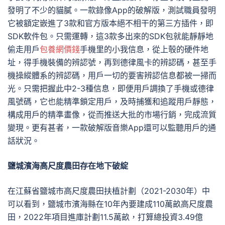
發明了不少的貓膩。一款錄像App的破解版，測試職員發明
它被額定嵌進了3款和官方版本絕不相干的第三方插件，即
SDK軟件包。只需運轉，這3款多出來的SDK包就能靜靜地
偷走用戶
包養網價錢
手機里的小我信息，從上彀的硬件地
址，得手機裝備的辨認號，再到德律風卡的辨認碼，甚至手
機操縱體系的辨認碼，用戶一切的要害辨認信息都被一掃而
光。只需把握此中2-3種信息，即便用戶調換了手機或德律
風號碼，它也能精準鎖定用戶，及時捕獲和追蹤用戶靜態，
構成用戶的精準畫像，從而推送大批的市場行銷，完成流質
變現。更有甚者，一款破解版音樂App還可以監聽用戶的通
話狀況。
鹽城濱海高尺度農田存在地下破綻
在江蘇省鹽城市高尺度農田扶植計劃（2021-2030年）中
可以看到，鹽城市濱海縣在10年內要建成110萬畝高尺度農
田，2022年項目進庫計劃11.5萬畝，打算總投資3.49億