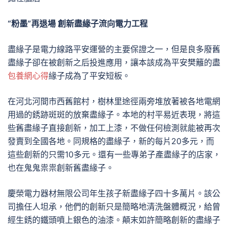
“粉墨”再退場 創新盡緣子流向電力工程
盡緣子是電力線路平安運營的主要保證之一，但是良多廢舊
盡緣子卻在被創新之后投進應用，讓本該成為平安樊籬的盡
包養網心得
緣子成為了平安短板。
在河北河間市西舊館村，樹林里途徑兩旁堆放著被各地電網
用過的銹跡斑斑的放棄盡緣子。本地的村平易近表現，將這
些舊盡緣子直接創新，加工上漆，不做任何檢測就能被再次
發賣到全國各地。同規格的盡緣子，新的每片20多元，而
這些創新的只需10多元。還有一些專弟子產盡緣子的店家，
也在鬼鬼祟祟創新舊盡緣子。
慶榮電力器材無限公司年生孩子新盡緣子四十多萬片。該公
司擔任人坦承，他們的創新只是簡略地清洗盤體概況，給曾
經生銹的鐵頭噴上銀色的油漆。顛末如許簡略創新的盡緣子