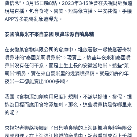
費信念”，3月15日晚8點，2023年3·15晚會在央視財經頻道
現場直播，包含食物、醫美、短錄像直播、平安裝備、手機
APP等多範疇亂象遭曝光。
泰國噴鼻米不來自泰國 噴鼻味源自噴鼻精
在安徽某食物無限公司的倉庫中，堆放著數十噸披髮著奇特
噴鼻味的“泰國茉莉噴鼻米”。現實上，這些年夜米和泰國噴
鼻米沒有任何干系，而是土生土長的安徽當地米。這些“茉
莉米”噴鼻，實在來自豪米里的幾滴噴鼻精。就是如許的年
夜米一年卻能賣出1000多噸。
我國《食物添加劑應用尺度》規則，不該以摻雜、摻假、捏
造為目標而應用食物添加劑。那么，這些噴鼻精是從哪里來
的呢？
央視記者聯絡接觸到了出售噴鼻精的上海朗楓噴鼻料無限公
司郭司理。在上海張江地域的廠房中，記者看到成百上千種