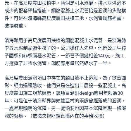
元。在高尺度農田扶植中，涵洞是引水澆灌、排水泄洪必不
成少的配套舉措措施，鋼筋混凝土水泥管恰是涵洞的焦點構
件。可是在濱海縣高尺度農田扶植工地，水泥管鋼筋袒露，
破損嚴重。
濱海縣用于高尺度農田扶植的鋼筋混凝土水泥管，是濱海縣
李五水泥制品廠生孩子的。公司擔任人先容，他們公司生孩
子國標和非標兩種水泥管，一節管子價錢相差140元，施工
方選擇了非標水泥管，鋼筋應用量居然縮水了一半。
高尺度農田涵洞項目中存在的題目遠不止這般。為了欲蓋彌
彰，經由過程驗收，他們只是在進出口展設一些混凝土。高
尺度農田施工規范顯示，該項目涵洞design應用年限為30
年。可是位于濱海縣界牌鎮雙巨村的兩處曾經落成的涵洞，
一處呈現顯明的沉降，另一處涵洞也因基本沉降呈現一條深
深的裂痕。（依據央視財經直播內在的事務收拾）