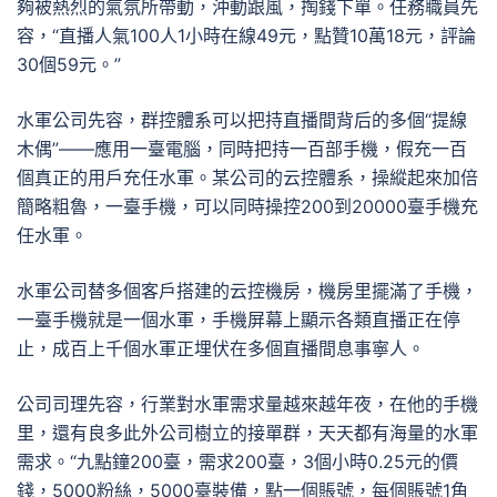
夠被熱烈的氣氛所帶動，沖動跟風，掏錢下單。任務職員先
容，“直播人氣100人1小時在線49元，點贊10萬18元，評論
30個59元。”
水軍公司先容，群控體系可以把持直播間背后的多個“提線
木偶”——應用一臺電腦，同時把持一百部手機，假充一百
個真正的用戶充任水軍。某公司的云控體系，操縱起來加倍
簡略粗魯，一臺手機，可以同時操控200到20000臺手機充
任水軍。
水軍公司替多個客戶搭建的云控機房，機房里擺滿了手機，
一臺手機就是一個水軍，手機屏幕上顯示各類直播正在停
止，成百上千個水軍正埋伏在多個直播間息事寧人。
公司司理先容，行業對水軍需求量越來越年夜，在他的手機
里，還有良多此外公司樹立的接單群，天天都有海量的水軍
需求。“九點鐘200臺，需求200臺，3個小時0.25元的價
錢，5000粉絲，5000臺裝備，點一個賬號，每個賬號1角