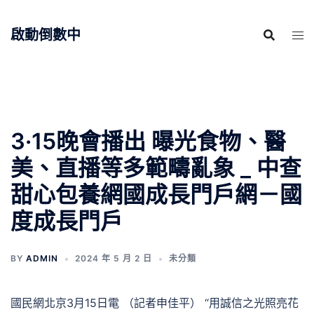
跳
至
啟動倒數中
主
要
內
容
3·15晚會播出 曝光食物、醫
美、直播等多範疇亂象 _ 中查
甜心包養網國成長門戶網－國
度成長門戶
BY
ADMIN
2024 年 5 月 2 日
未分類
國民網北京3月15日電 （記者申佳平） “用誠信之光照亮花