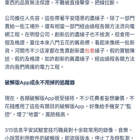
東西的品質無法保證，不難被直接擊穿、把線拉斷。
公司擔任人先容，這些帶著平安隱患的盡緣子，除了一部門
賣給一些工場外，還有相當一部門經由過程各類方法流向電
網工程。在明發公司，創新后的盡緣子也不檢測，但會用一
個及格證，蓋住本來八門五花的舊商標，看起來像統一批新
貨。河間市不少店家都在售賣創新盡
包養
緣子，假的實驗陳
述、假的及格證，如許創新的舊盡緣子，經由過程各類方法
流向我們周邊的電力工程。
破解版App成永不用掉的追蹤器
現在，各類破解版App很受接待。不少花費者妄想廉價，不
花錢應用了這些有題目的破解版App，好像給手機安了“監
控”，埋了“地雷”，風險極高。
315信息平安試驗室技巧職員對十余款常用的錄像、音樂、
小說等利用軟件的破解版，即盜版版本，停止了及時監測，