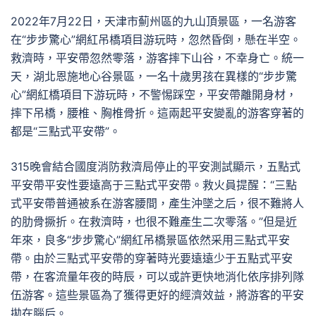
2022年7月22日，天津市薊州區的九山頂景區，一名游客
在“步步驚心”網紅吊橋項目游玩時，忽然昏倒，懸在半空。
救濟時，平安帶忽然零落，游客摔下山谷，不幸身亡。統一
天，湖北恩施地心谷景區，一名十歲男孩在異樣的“步步驚
心”網紅橋項目下游玩時，不警惕踩空，平安帶離開身材，
摔下吊橋，腰椎、胸椎骨折。這兩起平安變亂的游客穿著的
都是“三點式平安帶”。
315晚會結合國度消防救濟局停止的平安測試顯示，五點式
平安帶平安性要遠高于三點式平安帶。救火員提醒：“三點
式平安帶普通被系在游客腰間，產生沖墜之后，很不難將人
的肋骨撅折。在救濟時，也很不難產生二次零落。”但是近
年來，良多“步步驚心”網紅吊橋景區依然采用三點式平安
帶。由於三點式平安帶的穿著時光要遠遠少于五點式平安
帶，在客流量年夜的時辰，可以或許更快地消化依序排列隊
伍游客。這些景區為了獲得更好的經濟效益，將游客的平安
拋在腦后。