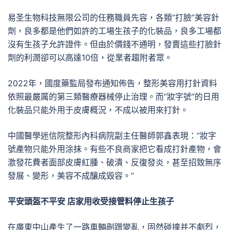
易圣生物科技無限公司的任務職員先容，各類“打臉”美容針
劑，良多都是他們如許的工場生孩子的化裝品，良多工場都
沒有生孩子允許證件。但由於價錢不通明，發賣這些打臉針
劑的利潤卻可以高達10倍，從業者趨附者眾。
2022年，國度藥監局發布通知佈告，整形美容用打針資料
依照最嚴厲的第三類醫療器械停止治理。而“妝字號”的日用
化裝品只能外用于皮膚概況，不成以被用來打針。
中國醫學迷信院整形內科病院副主任醫師郭鑫表現：“妝字
號產物只能外用涂抹。有些不良商家把它看成打針產物，會
激發花費者面部皮膚紅腫、破潰、反復發炎，甚至招致無序
發展、變形，美容不成釀成毀容。”
平安頭盔不平安 店家用收受接管料停止生孩子
在廣東中山產生了一路車輛剮蹭變亂，固然碰撞并不劇烈，