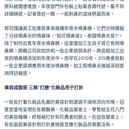
原料被隨便堆放，年夜部門外包裝上貼著各類代號，看不到
詳細稱號。記者靠近一聞，一股刺鼻的滋味劈面而來。
郭司理讓員工從庫房拿來兩種年夜米噴鼻精，它們分辨模擬
了分歧噴鼻米的噴鼻味，“稻花噴鼻是2、泰國噴鼻米是1”。
除了制作出售年夜米噴鼻精，這里還加工生孩子其它食用噴
鼻精。朗楓公司就如許和一些企業狼狽為奸，將這般加工出
來的噴鼻精添加到年夜米中。而早在2010年，315晚會就對
一些企業違規應用年夜米噴鼻精，加工假噴鼻米做過深刻查
詢拜訪報道。
美容成毀容 三無“打臉”化裝品用于打針
一批批打著化裝品名義的美容針劑源源不竭地流向市場，冠
冕堂皇地呈現在各類醫美、化裝品展會上，零售給五花八門
的美容機構，終極被打針到花費者的臉上。在這些展會上，
有些面部美容針劑打針產物甚至連化裝品存案都沒有。