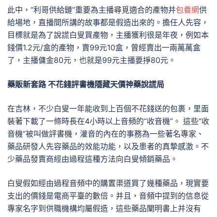
此中，“利哥供給鏈”重要為主播尋覓適合的產物并
包養網
供
給場地，直播間所講的故事都是假造出來的。擔任人先容，
目標就是為了說謊白叟買產物，主播獲利很是年夜，例如本
錢價1.2元/盒的產物，賣99元10盒，曾經賣出一兩萬萬盒
了，主播傭金80元，也就是99元主播要掙80元。
藥販新套路 不花錢評書機隱藏天價神藥說謊局
在吉林，不少白叟一年能收到上百個不花錢送的包裹，里面
裝著下載了一條時長在4小時以上音頻的“收音機”。 這些“收
音機”被叫做評書機，灌音的內在的事務為一些著名專家、
藥品研發人先容藥品的效能功能，以及患者的真摯感激。不
少藥品發賣商經由過程這種方法向白叟傾銷藥品。
白叟假如經由過程音頻中的購置渠道買了幾種藥品，現實要
支出的價錢是電商平臺的數倍。并且，音頻中提到的信息從
專家名字到供職機構均屬假造，這些藥品闡明書上并沒有